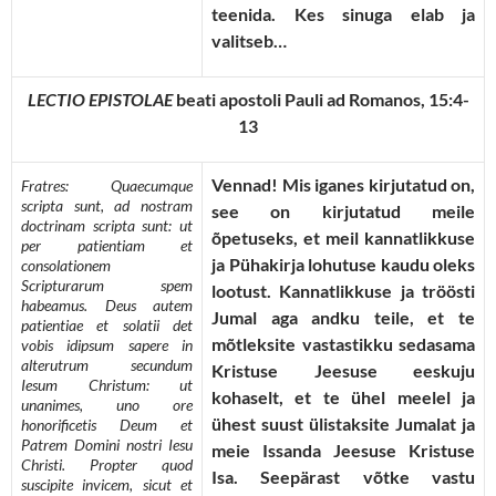
teenida. Kes sinuga elab ja
valitseb…
LECTIO EPISTOLAE
beati apostoli Pauli ad Romanos, 15:4-
13
Vennad! Mis iganes kirjutatud on,
Fratres: Quaecumque
scripta sunt, ad nostram
see on kirjutatud meile
doctrinam scripta sunt: ut
õpetuseks, et meil kannatlikkuse
per patientiam et
ja Pühakirja lohutuse kaudu oleks
consolationem
Scripturarum spem
lootust. Kannatlikkuse ja tröösti
habeamus. Deus autem
Jumal aga andku teile, et te
patientiae et solatii det
mõtleksite vastastikku sedasama
vobis idipsum sapere in
alterutrum secundum
Kristuse Jeesuse eeskuju
Iesum Christum: ut
kohaselt, et te ühel meelel ja
unanimes, uno ore
ühest suust ülistaksite Jumalat ja
honorificetis Deum et
Patrem Domini nostri Iesu
meie Issanda Jeesuse Kristuse
Christi. Propter quod
Isa. Seepärast võtke vastu
suscipite invicem, sicut et