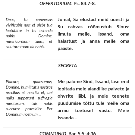
OFFERTORIUM.
Ps. 84:7-8.
Jumal, Sa elustad meid uuesti ja
Deus, tu conversus
vivificabis nos: et plebs tua
Su rahvas rõõmustub Sinus:
laetabitur in te: ostende
ilmuta meile, Issand, oma
nobis, Domine,
halastust ja anna meile oma
misericordiam tuam, et
salutare tuum da nobis.
pääste.
SECRETA
Me palume Sind, Issand, lase end
Placare, quaesumus,
Domine, humilitatis nostrae
lepitada meie alandlike palvete ja
precibus et hostiis: et, ubi
ohvrite läbi, ja meie teenete
nulla suppetunt suffragia
puudumise tõttu tule meile oma
meritorum, tuis nobis
succurre praesidiis: Per
armu toetusel vastu. Meie
Dominum nostrum…
Issanda…
COMMUNIO.
Bar. 5:5; 4:36