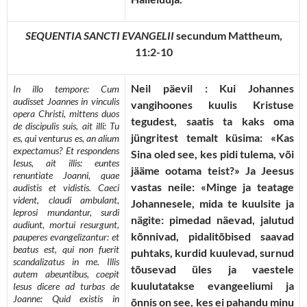
SEQUENTIA SANCTI EVANGELII
secundum Mattheum,
11:2-10
Neil päevil : Kui Johannes
In illo tempore: Cum
audisset Joannes in vinculis
vangihoones kuulis Kristuse
opera Christi, mittens duos
tegudest, saatis ta kaks oma
de discipulis suis, ait illi: Tu
jüngritest temalt küsima: «Kas
es, qui venturus es, an alium
expectamus? Et respondens
Sina oled see, kes pidi tulema, või
Iesus, ait illis: euntes
jääme ootama teist?» Ja Jeesus
renuntiate Joanni, quae
vastas neile: «Minge ja teatage
audistis et vidistis. Caeci
vident, claudi ambulant,
Johannesele, mida te kuulsite ja
leprosi mundantur, surdi
nägite: pimedad näevad, jalutud
audiunt, mortui resurgunt,
kõnnivad, pidalitõbised saavad
pauperes evangelizantur: et
beatus est, qui non fuerit
puhtaks, kurdid kuulevad, surnud
scandalizatus in me. Illis
tõusevad üles ja vaestele
autem abeuntibus, coepit
kuulutatakse evangeeliumi ja
Iesus dicere ad turbas de
Joanne: Quid existis in
õnnis on see, kes ei pahandu minu