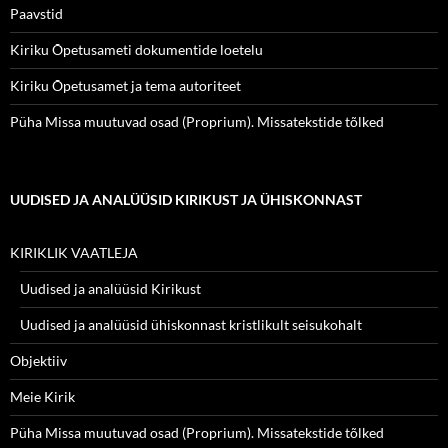
Paavstid
Kiriku Õpetusameti dokumentide loetelu
Kiriku Õpetusamet ja tema autoriteet
Püha Missa muutuvad osad (Proprium). Missatekstide tõlked
UUDISED JA ANALÜÜSID KIRIKUST JA ÜHISKONNAST
KIRIKLIK VAATLEJA
Uudised ja analüüsid Kirikust
Uudised ja analüüsid ühiskonnast kristlikult seisukohalt
Objektiiv
Meie Kirik
Püha Missa muutuvad osad (Proprium). Missatekstide tõlked