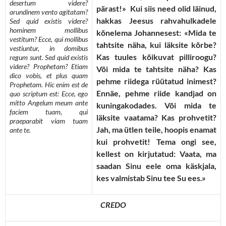
desertum videre?
pärast!» Kui siis need olid läinud,
arundinem vento agitatam?
hakkas Jeesus rahvahulkadele
Sed quid existis videre?
hominem mollibus
kõnelema Johannesest: «Mida te
vestitum? Ecce, qui mollibus
tahtsite näha, kui läksite kõrbe?
vestiuntur, in domibus
Kas tuules kõikuvat pilliroogu?
regum sunt. Sed quid existis
videre? Prophetam? Etiam
Või mida te tahtsite näha? Kas
dico vobis, et plus quam
pehme riidega rüütatud inimest?
Prophetam. Hic enim est de
Ennäe, pehme riide kandjad on
quo scriptum est: Ecce, ego
mitto Angelum meum ante
kuningakodades. Või mida te
faciem tuam, qui
läksite vaatama? Kas prohvetit?
praeparabit viam tuam
Jah, ma ütlen teile, hoopis enamat
ante te.
kui prohvetit! Tema ongi see,
kellest on kirjutatud: Vaata, ma
saadan Sinu eele oma käskjala,
kes valmistab Sinu tee Su ees.»
CREDO