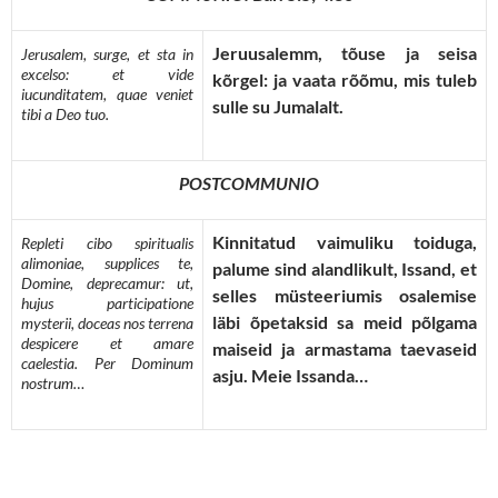
Jeruusalemm, tõuse ja seisa
Jerusalem, surge, et sta in
excelso: et vide
kõrgel: ja vaata rõõmu, mis tuleb
iucunditatem, quae veniet
sulle su Jumalalt.
tibi a Deo tuo.
POSTCOMMUNIO
Kinnitatud vaimuliku toiduga,
Repleti cibo spiritualis
alimoniae, supplices te,
palume sind alandlikult, Issand, et
Domine, deprecamur: ut,
selles müsteeriumis osalemise
hujus participatione
läbi õpetaksid sa meid põlgama
mysterii, doceas nos terrena
despicere et amare
maiseid ja armastama taevaseid
caelestia. Per Dominum
asju. Meie Issanda…
nostrum…