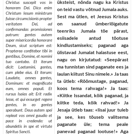
üksteist, nõnda nagu ka Kristus
Christus suscepit vos in
honorem Dei. Dico enim
on teid vastu võtnud Jumala auks.
Christum Iesum ministrum
Sest ma ütlen, et Jeesus Kristus
fuisse circumcisionis propter
on saanud ümberlõigatute
veritatem Dei, ad
confirmandas promissiones
teenriks Jumala tõe pärast,
patrum: gentes autem
esiisadele antud tõotuse
super misericordia honorare
kindlustamiseks; paganad aga
Deum, sicut scriptum est:
Propterea confitebor tibi in
ülistavad Jumalat halastuse eest,
gentibus, Domine, et nomini
nagu on kirjutatud: «Seepärast
tuo cantabo. Et iterum
ma tunnistan sind paganate ees ja
dicit: Laetamini, gentes,
cum plebe eius. Et iterum:
laulan kiitust Sinu nimele.» Ja taas
Laudate, omnes gentes,
ta ütleb: «Rõõmustage, paganad,
Dominum: et magnificate
koos tema rahvaga!» Ja taas:
eum, omnes populi. Et
rursus Isaias ait: Erit radix
«Kiitke Issandat, kõik paganad, ja
Iesse, et qui exsurget regere
kiitke teda, kõik rahvad!» Ja
gentes, in eo gentes
Jesaja ütleb taas: «Iisai juur tuleb
sperabunt. Deus autem spei
repleat vos omni gaudio et
ja see, kes tõuseb valitsema
pace in credendo: ut
paganate üle; tema peale
abundetis in spe et virtute
panevad paganad lootuse!» Aga
Spiritus Sancti.