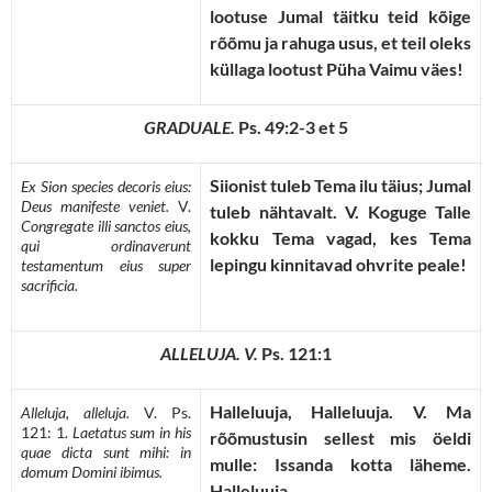
lootuse Jumal täitku teid kõige
rõõmu ja rahuga usus, et teil oleks
küllaga lootust Püha Vaimu väes!
GRADUALE.
Ps. 49:2-3 et 5
Siionist tuleb Tema ilu täius; Jumal
Ex Sion species decoris eius:
Deus manifeste veniet.
V.
tuleb nähtavalt.
V.
Koguge Talle
Congregate illi sanctos eius,
kokku Tema vagad, kes Tema
qui ordinaverunt
lepingu kinnitavad ohvrite peale!
testamentum eius super
sacrificia.
ALLELUJA.
V.
Ps. 121:1
Halleluuja, Halleluuja. V. Ma
Alleluja,
alleluja.
V. Ps.
121: 1.
Laetatus sum in his
rõõmustusin sellest mis öeldi
quae dicta sunt mihi: in
mulle: Issanda kotta läheme.
domum Domini ibimus.
Halleluuja.