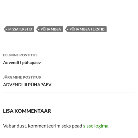
MISSATEKSTID
PÜHA MISSA
PÜHA MISSA TEKSTID
Postituste
EELMINE POSTITUS
töölaud
Advendi I pühapäev
JÄRGMINE POSTITUS
ADVENDI III PÜHAPÄEV
LISA KOMMENTAAR
Vabandust, kommenteerimiseks pead
sisse logima
.