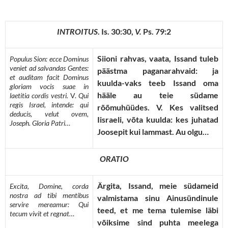
INTROITUS
. Is. 30:30,
V.
Ps. 79:2
Siioni rahvas, vaata, Issand tuleb
Populus Sion: ecce Dominus
veniet ad salvandas Gentes:
päästma paganarahvaid: ja
et auditam facit Dominus
kuulda-vaks teeb Issand oma
gloriam vocis suae in
hääle au teie südame
laetitia cordis vestri.
V.
Qui
regis Israel, intende: qui
rõõmuhüüdes. V. Kes valitsed
deducis, velut ovem,
Iisraeli, võta kuulda: kes juhatad
Joseph.
Gloria Patri…
Joosepit kui lammast. Au olgu…
ORATIO
Ärgita, Issand, meie südameid
Excita, Domine, corda
nostra ad tibi mentibus
valmistama sinu Ainusündinule
servire mereamur: Qui
teed, et me tema tulemise läbi
tecum vivit et regnat…
võiksime sind puhta meelega