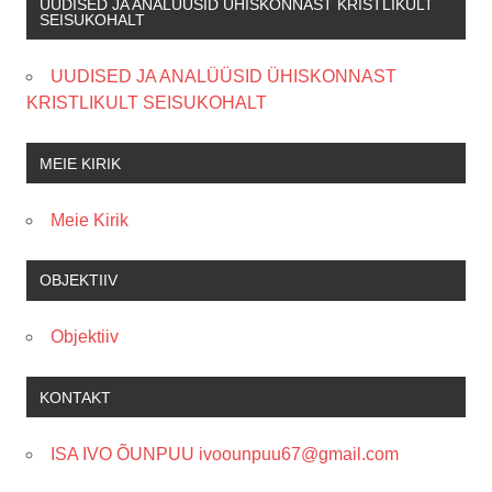
UUDISED JA ANALÜÜSID ÜHISKONNAST KRISTLIKULT
SEISUKOHALT
UUDISED JA ANALÜÜSID ÜHISKONNAST
KRISTLIKULT SEISUKOHALT
MEIE KIRIK
Meie Kirik
OBJEKTIIV
Objektiiv
KONTAKT
ISA IVO ÕUNPUU ivoounpuu67@gmail.com