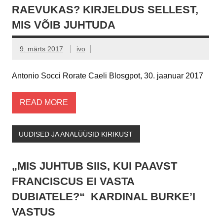
RAEVUKAS? KIRJELDUS SELLEST,
MIS VÕIB JUHTUDA
9. märts 2017
ivo
Antonio Socci Rorate Caeli Blosgpot, 30. jaanuar 2017
READ MORE
UUDISED JA ANALÜÜSID KIRIKUST
„MIS JUHTUB SIIS, KUI PAAVST
FRANCISCUS EI VASTA
DUBIATELE?“ KARDINAL BURKEʼI
VASTUS