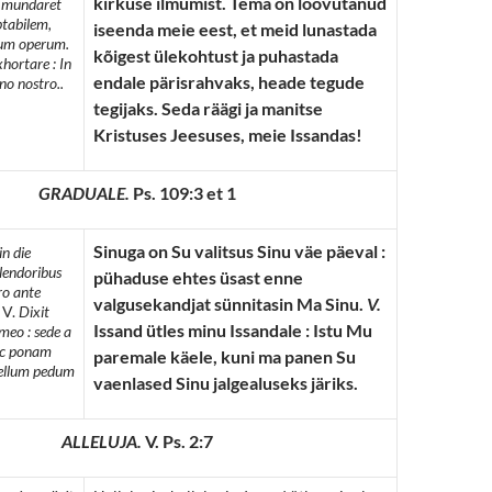
kirkuse ilmumist. Tema on loovutanud
t mundaret
ptabilem,
iseenda meie eest, et meid lunastada
um operum.
kõigest ülekohtust ja puhastada
hortare : In
endale pärisrahvaks, heade tegude
no nostro..
tegijaks. Seda räägi ja manitse
Kristuses Jeesuses, meie Issandas!
GRADUALE.
Ps. 109:3 et 1
Sinuga on Su valitsus Sinu väe päeval :
n die
plendoribus
pühaduse ehtes üsast enne
ro ante
valgusekandjat sünnitasin Ma Sinu.
V.
.
V.
Dixit
Issand ütles minu Issandale : Istu Mu
eo : sede a
nec ponam
paremale käele, kuni ma panen Su
bellum pedum
vaenlased Sinu jalgealuseks järiks.
ALLELUJA.
V. Ps. 2:7