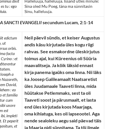
ominus dixit
Halleluuja, halleluuja. Issand ütles minule:
 es tu : ego
Sina oled Mu Poeg, täna ma sünnitasin
luia.
Sinu, halleluuja.
A SANCTI EVANGELII
secundum Lucam, 2:1-14
Neil päevil sündis, et keiser Augustus
xiit edictum
, ut
andis käsu kirjutada üles kogu riigi
rsus orbis.
rahvas. See esmakordne üleskirjutus
ima facta
toimus ajal, kui Küreenius oli Süüria
 Cyrino : et
fiterentur
maavalitseja. Ja kõik läksid ennast
itatem.
kirja panema igaüks oma linna. Nii läks
 Ioseph a
ka Joosep Galileamaalt Naatsaretist
te Nazareth,
tem David,
üles Juudamaale Taaveti linna, mida
lehem : eo
hüütakse Petlemmaks, sest ta oli
 et familia
Taaveti soost ja pärusmaalt, et lasta
etur cum
sibi uxore
end üles kirjutada koos Maarjaga,
m est
oma kihlatuga, kes oli lapseootel. Aga
ibi, impleti
nende sealoleku aegu said päevad täis
t. Et peperit
genitum, et
ja Maarja pidi sünnitama. Ta tõi ilmale