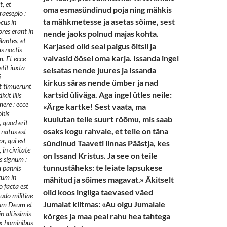
t, et
oma esmasündinud poja ning mähkis
raesepio :
ta mähkmetesse ja asetas sõime, sest
ocus in
ores erant in
nende jaoks polnud majas kohta.
lantes, et
Karjased olid seal paigus õitsil ja
as noctis
valvasid öösel oma karja. Issanda ingel
. Et ecce
tit iuxta
seisatas nende juures ja Issanda
i
kirkus säras nende ümber ja nad
 et timuerunt
kartsid üliväga. Aga ingel ütles neile:
xit illis
mere : ecce
«Ärge kartke! Sest vaata, ma
obis
kuulutan teile suurt rõõmu, mis saab
quod erit
osaks kogu rahvale, et teile on täna
 natus est
r, qui est
sündinud Taaveti linnas Päästja, kes
in civitate
on Issand Kristus. Ja see on teile
s signum :
tunnustäheks: te leiate lapsukese
m pannis
tum in
mähitud ja sõimes magavat.» Äkitselt
o facta est
olid koos ingliga taevased väed
udo militiae
Jumalat kiitmas: «Au olgu Jumalale
tium Deum et
n altissimis
kõrges ja maa peal rahu hea tahtega
ax hominibus