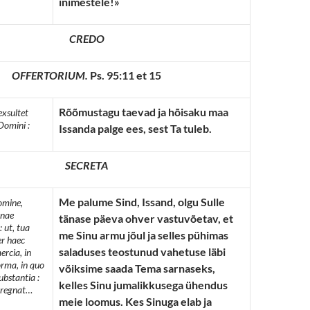
inimestele!»
CREDO
OFFERTORIUM.
Ps. 95:11 et 15
Rõõmustagu taevad ja hõisaku maa
exsultet
Domini :
Issanda palge ees, sest Ta tuleb.
SECRETA
Me palume Sind, Issand, olgu Sulle
Domine,
rnae
tänase päeva ohver vastuvõetav, et
: ut, tua
me Sinu armu jõul ja selles pühimas
er haec
saladuses teostunud vahetuse läbi
rcia, in
orma, in quo
võiksime saada Tema sarnaseks,
ubstantia :
kelles Sinu jumalikkusega ühendus
t regnat…
meie loomus. Kes Sinuga elab ja