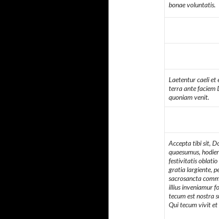
bonae voluntatis.
Laetentur caeli et 
terra ante faciem 
quoniam venit.
Accepta tibi sit, 
quaesumus, hodie
festivitatis oblatio 
gratia largiente, p
sacrosancta comme
illius inveniamur f
tecum est nostra s
Qui tecum vivit e