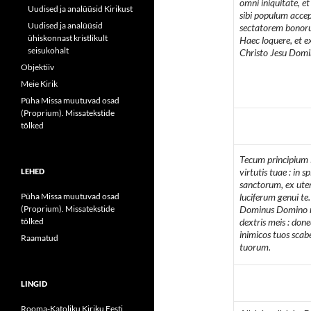
omni iniquitate, e
Uudised ja analüüsid Kirikust
sibi populum acce
Uudised ja analüüsid
sectatorem bonor
ühiskonnast kristlikult
Haec loquere, et ex
seisukohalt
Christo Jesu Domi
Objektiiv
Meie Kirik
Püha Missa muutuvad osad
(Proprium). Missatekstide
tõlked
Tecum principium i
virtutis tuae : in s
LEHED
sanctorum, ex ute
Püha Missa muutuvad osad
luciferum genui te
(Proprium). Missatekstide
Dominus Domino m
tõlked
dextris meis : do
inimicos tuos sca
Raamatud
tuorum.
LINGID
Rooma-Katoliku Kiriku Eesti