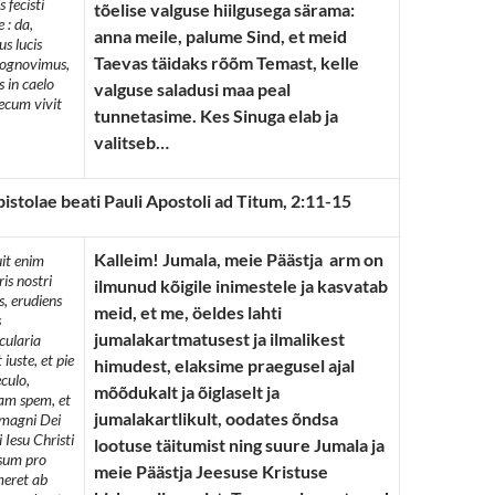
 fecisti
tõelise valguse hiilgusega särama:
e : da,
anna meile, palume Sind, et meid
us lucis
Taevas täidaks rõõm Temast, kelle
 cognovimus,
s in caelo
valguse saladusi maa peal
ecum vivit
tunnetasime. Kes Sinuga elab ja
valitseb…
pistolae beati Pauli Apostoli ad Titum, 2:11-15
Kalleim! Jumala, meie Päästja arm on
it enim
is nostri
ilmunud kõigile inimestele ja kasvatab
, erudiens
meid, et me, öeldes lahti
s
jumalakartmatusest ja ilmalikest
cularia
 iuste, et pie
himudest, elaksime praegusel ajal
culo,
mõõdukalt ja õiglaselt ja
am spem, et
jumalakartlikult, oodates õndsa
 magni Dei
i Iesu Christi
lootuse täitumist ning suure Jumala ja
psum pro
meie Päästja Jeesuse Kristuse
meret ab