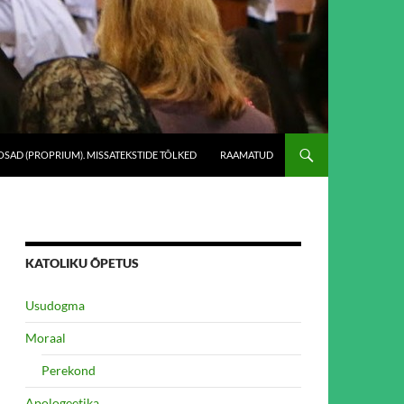
SAD (PROPRIUM). MISSATEKSTIDE TÕLKED
RAAMATUD
KATOLIKU ÕPETUS
Usudogma
Moraal
Perekond
Apologeetika