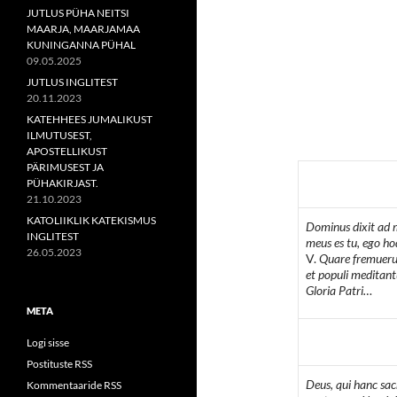
JUTLUS PÜHA NEITSI
MAARJA, MAARJAMAA
KUNINGANNA PÜHAL
09.05.2025
JUTLUS INGLITEST
20.11.2023
KATEHHEES JUMALIKUST
ILMUTUSEST,
APOSTELLIKUST
PÄRIMUSEST JA
PÜHAKIRJAST.
21.10.2023
KATOLIIKLIK KATEKISMUS
Dominus dixit ad m
INGLITEST
meus es tu, ego hod
26.05.2023
V.
Quare fremuerun
et populi meditant
Gloria Patri…
META
Logi sisse
Postituste RSS
Deus, qui hanc sa
Kommentaaride RSS