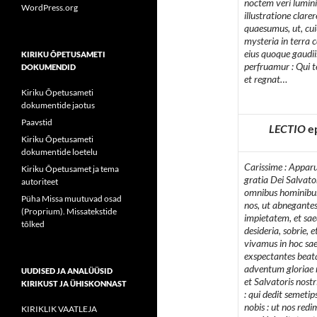
noctem veri luminis
WordPress.org
illustratione clarer
quaesumus, ut, cui
mysteria in terra
eius quoque gaudii
KIRIKU ÕPETUSAMETI
perfruamur : Qui t
DOKUMENDID
et regnat…
Kiriku Õpetusameti
dokumentide jaotus
Paavstid
LECTIO
e
Kiriku Õpetusameti
dokumentide loetelu
Carissime : Apparu
Kiriku Õpetusamet ja tema
gratia Dei Salvator
autoriteet
omnibus hominibus
Püha Missa muutuvad osad
nos, ut abnegante
(Proprium). Missatekstide
impietatem, et sae
tõlked
desideria, sobrie, et
vivamus in hoc sae
exspectantes beat
adventum gloriae
UUDISED JA ANALÜÜSID
et Salvatoris nostr
KIRIKUST JA ÜHISKONNAST
: qui dedit semeti
nobis : ut nos redi
KIRIKLIK VAATLEJA