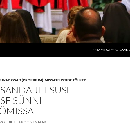
PÜHA MISSA MUUTUVAD O
UVAD OSAD (PROPRIUM). MISSATEKSTIDE TÕLKED
SSANDA JEESUSE
SE SÜNNI
ÖMISSA
IVO
LISA KOMMENTAAR