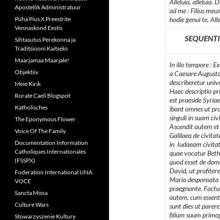
Alleluia,
alleluia.
D
Apostellik Administratuur
ad me : Filius meus
Püha Pius X Preestrite
hodie genui te. Alle
Vennaskond Eestis
SEQUENTI
Sihtasutus Perekonna ja
Traditsiooni Kaitseks
Maarjamaa Maarjale!
In illo tempore : E
Objektiiv
a Caesare Augusto
describeretur unive
Meie Kirik
Haec descriptio pr
Rorate Caeli Blogspot
est praeside Syriae
Katholisches
ibant omnes ut pro
singuli in suam civ
The Eponymous Flower
Ascendit autem et
Voice Of The Family
Galilaea de civita
Documentation Information
in Iudaeam civita
Catholiques Internationales
quae vocatur Beth
(FSSPX)
quod esset de domo
David, ut profiter
Foderation International UNA
Maria desponsata 
VOCE
praegnante. Factu
Sancta Missa
autem, cum essent 
Culture Wars
sunt dies ut parere
filium suum primo
Stowarzyszenie Kultury