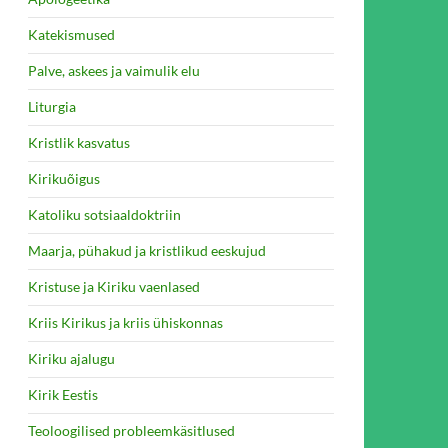
Katekismused
Palve, askees ja vaimulik elu
Liturgia
Kristlik kasvatus
Kirikuõigus
Katoliku sotsiaaldoktriin
Maarja, pühakud ja kristlikud eeskujud
Kristuse ja Kiriku vaenlased
Kriis Kirikus ja kriis ühiskonnas
Kiriku ajalugu
Kirik Eestis
Teoloogilised probleemkäsitlused