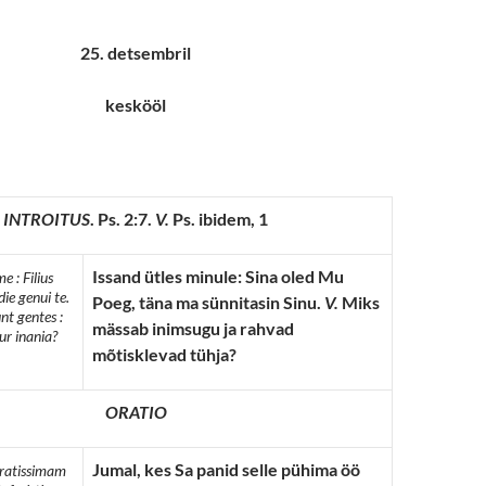
25. detsembril
keskööl
INTROITUS
. Ps. 2:7.
V.
Ps. ibidem, 1
Issand ütles minule: Sina oled Mu
e : Filius
ie genui te.
Poeg, täna ma sünnitasin Sinu.
V.
Miks
t gentes :
mässab inimsugu ja rahvad
ur inania?
mõtisklevad tühja?
ORATIO
Jumal, kes Sa panid selle pühima öö
cratissimam