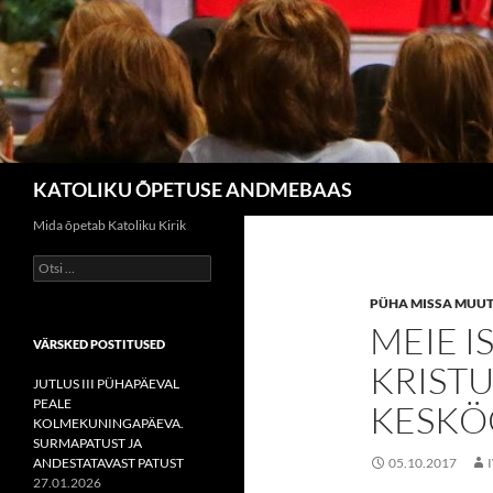
Otsi
KATOLIKU ÕPETUSE ANDMEBAAS
Mida õpetab Katoliku Kirik
Otsi:
PÜHA MISSA MUUT
MEIE I
VÄRSKED POSTITUSED
KRISTU
JUTLUS III PÜHAPÄEVAL
PEALE
KESKÖ
KOLMEKUNINGAPÄEVA.
SURMAPATUST JA
ANDESTATAVAST PATUST
05.10.2017
27.01.2026