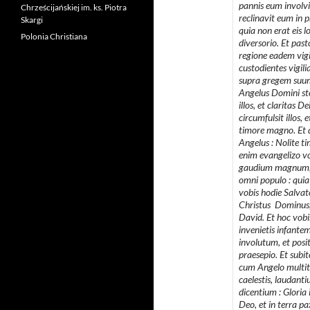
pannis eum involvi
Chrześcijańskiej im. ks. Piotra
reclinavit eum in p
Skargi
quia non erat eis l
Polonia Christiana
diversorio. Et past
regione eadem vigi
custodientes vigili
supra gregem suum
Angelus Domini ste
illos, et claritas De
circumfulsit illos,
timore magno. Et di
Angelus : Nolite ti
enim evangelizo v
gaudium magnum, 
omni populo : quia
vobis hodie Salvato
Christus Dominus, 
David. Et hoc vobi
invenietis infante
involutum, et posi
praesepio. Et subit
cum Angelo multit
caelestis, laudan
dicentium : Gloria i
Deo, et in terra p