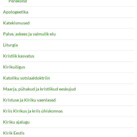
Perekond
Apologeetika
Katekismused
Palve, askees ja vaimulik elu
Liturgia
Kristlik kasvatus
Kirikuõigus
Katoliku sotsiaaldoktriin
Maarja, pühakud ja kristlikud eeskujud
Kristuse ja Kiriku vaenlased
Kriis Kirikus ja kriis ühiskonnas
Kiriku ajalugu
Kirik Eestis