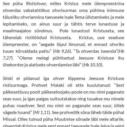
See püha Ristiohver, milles Kristus meie ülempreestrina
ohverdas vabatahtlikus ohvrisurmas oma pühima inimsuse
täiusliku ohvriannina taevasele Isale Tema ülistamiseks ja meie
lepitamiseks, on ainus suur ja tähtis terve lunastuse ja
maailmaajaloo sündmus. Pole lunastust Kristuseta, see
tähendab ristilöödud Kristuseta. Kristus, uue seaduse
ülempreester, on “aegade lõpul ilmunud, et ennast ohvriks
tuues kõrvaldada pattu” (
Hb 9,26
). “Ta ohverdas iseenda”(
Hb
7,27
). “Oleme meiegi pühitsetud Jeesuse Kristuse ihu
ühekordse ja alatiseks ohverdamise läbi” (
Hb 10,10
).
Siiski ei pidanud iga ohver lõppema Jeesuse Kristuse
ristisurmaga. Prohvet Malaki oli ette kuulutanud: “Sest
päikesetõusu poolt päikeseloojaku poole on mu nimi paganate
seas suur, ja igas paigas suitsutatakse ning tuuakse mu nimele
puhas roaohver. Sest mu nimi on paganate seas suur, ütleb
vägede Issand” (
Ml 1,11
). See prohvetlik sõna läheb täide pühal
Missal. Olles tulnud püha Muutmise sõnade läbi meie altarile,
ohverdab Kristus meie eest ennast taevasele Isale leiva ja veini