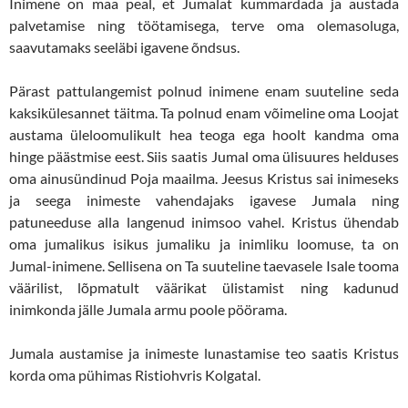
Inimene on maa peal, et Jumalat kummardada ja austada
palvetamise ning töötamisega, terve oma olemasoluga,
saavutamaks seeläbi igavene õndsus.
Pärast pattulangemist polnud inimene enam suuteline seda
kaksikülesannet täitma. Ta polnud enam võimeline oma Loojat
austama üleloomulikult hea teoga ega hoolt kandma oma
hinge päästmise eest. Siis saatis Jumal oma ülisuures helduses
oma ainusündinud Poja maailma. Jeesus Kristus sai inimeseks
ja seega inimeste vahendajaks igavese Jumala ning
patuneeduse alla langenud inimsoo vahel. Kristus ühendab
oma jumalikus isikus jumaliku ja inimliku loomuse, ta on
Jumal-inimene. Sellisena on Ta suuteline taevasele Isale tooma
väärilist, lõpmatult väärikat ülistamist ning kadunud
inimkonda jälle Jumala armu poole pöörama.
Jumala austamise ja inimeste lunastamise teo saatis Kristus
korda oma pühimas Ristiohvris Kolgatal.