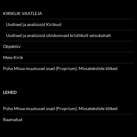
KIRIKLIK VAATLEJA
Uudised ja analüüsid Kirikust
Uudised ja analüüsid ühiskonnast kristlikult seisukohalt
Objektiiv
Meie Kirik
Püha Missa muutuvad osad (Proprium). Missatekstide tõlked
LEHED
Püha Missa muutuvad osad (Proprium). Missatekstide tõlked
Raamatud