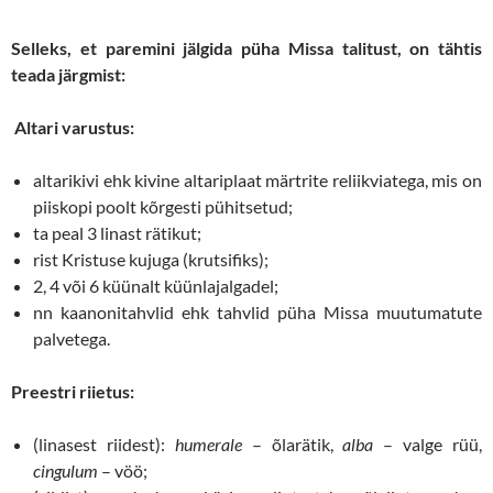
Selleks, et paremini jälgida püha Missa talitust, on tähtis
teada järgmist:
Altari varustus:
altarikivi ehk kivine altariplaat märtrite reliikviatega, mis on
piiskopi poolt kõrgesti pühitsetud;
ta peal 3 linast rätikut;
rist Kristuse kujuga (krutsifiks);
2, 4 või 6 küünalt küünlajalgadel;
nn kaanonitahvlid ehk tahvlid püha Missa muutumatute
palvetega.
Preestri riietus:
(linasest riidest):
humerale
– õlarätik,
alba
– valge rüü,
cingulum
– vöö;