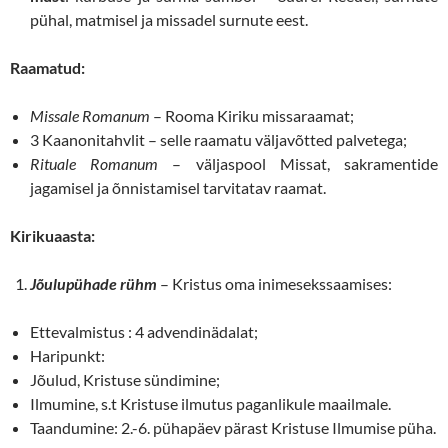
pühal, matmisel ja missadel surnute eest.
Raamatud:
Missale Romanum
– Rooma Kiriku missaraamat;
3 Kaanonitahvlit – selle raamatu väljavõtted palvetega;
Rituale Romanum
– väljaspool Missat, sakramentide
jagamisel ja õnnistamisel tarvitatav raamat.
Kirikuaasta:
Jõulupühade rühm
– Kristus oma inimesekssaamises:
Ettevalmistus : 4 advendinädalat;
Haripunkt:
Jõulud, Kristuse sündimine;
Ilmumine, s.t Kristuse ilmutus paganlikule maailmale.
Taandumine: 2.-6. pühapäev pärast Kristuse Ilmumise püha.