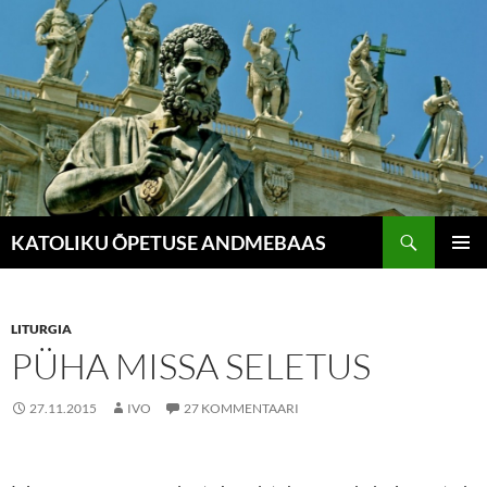
Liigu
sisu
juurde
Otsi
KATOLIKU ÕPETUSE ANDMEBAAS
PEAME
LITURGIA
PÜHA MISSA SELETUS
27.11.2015
IVO
27 KOMMENTAARI