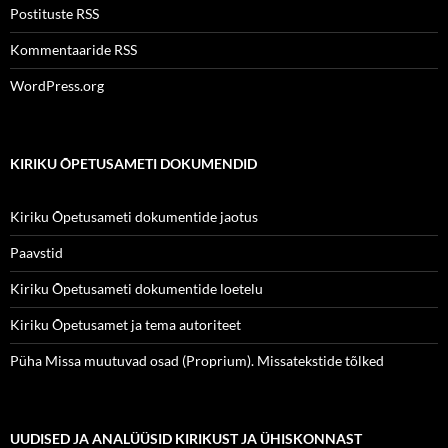
Postituste RSS
Kommentaaride RSS
WordPress.org
KIRIKU ÕPETUSAMETI DOKUMENDID
Kiriku Õpetusameti dokumentide jaotus
Paavstid
Kiriku Õpetusameti dokumentide loetelu
Kiriku Õpetusamet ja tema autoriteet
Püha Missa muutuvad osad (Proprium). Missatekstide tõlked
UUDISED JA ANALÜÜSID KIRIKUST JA ÜHISKONNAST