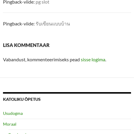
Pingback-viide:
pg slot
Pingback-viide:
รับเขียนแบบบ้าน
LISA KOMMENTAAR
Vabandust, kommenteerimiseks pead
sisse logima
.
KATOLIKU ÕPETUS
Usudogma
Moraal