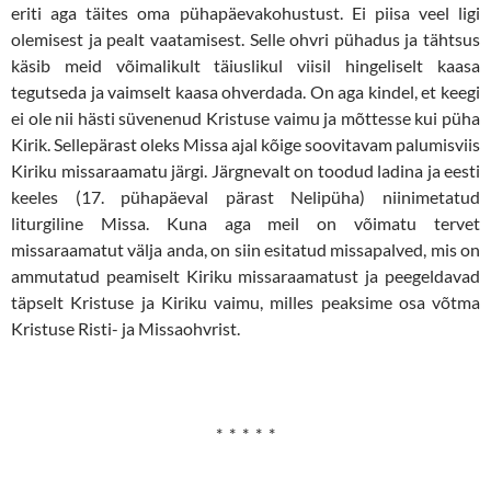
eriti aga täites oma pühapäevakohustust. Ei piisa veel ligi
olemisest ja pealt vaatamisest. Selle ohvri pühadus ja tähtsus
käsib meid võimalikult täiuslikul viisil hingeliselt kaasa
tegutseda ja vaimselt kaasa ohverdada. On aga kindel, et keegi
ei ole nii hästi süvenenud Kristuse vaimu ja mõttesse kui püha
Kirik. Sellepärast oleks Missa ajal kõige soovitavam palumisviis
Kiriku missaraamatu järgi. Järgnevalt on toodud ladina ja eesti
keeles (17. pühapäeval pärast Nelipüha) niinimetatud
liturgiline Missa. Kuna aga meil on võimatu tervet
missaraamatut välja anda, on siin esitatud missapalved, mis on
ammutatud peamiselt Kiriku missaraamatust ja peegeldavad
täpselt Kristuse ja Kiriku vaimu, milles peaksime osa võtma
Kristuse Risti- ja Missaohvrist.
* * * * *