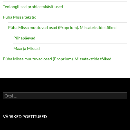
Teoloogilised probleemkäsitlused
Püha Missa tekstid
Püha Missa muutuvad osad (Proprium). Missatekstide tõlked
Pühapäevad
Maarja Missad
Püha Missa muutuvad osad (Proprium). Missatekstide tõlked
Otsi:
VÄRSKED POSTITUSED