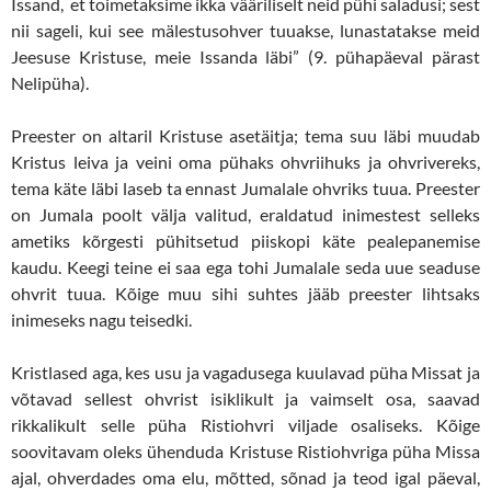
Issand, et toimetaksime ikka vääriliselt neid pühi saladusi; sest
nii sageli, kui see mälestusohver tuuakse, lunastatakse meid
Jeesuse Kristuse, meie Issanda läbi” (9. pühapäeval pärast
Nelipüha).
Preester on altaril Kristuse asetäitja; tema suu läbi muudab
Kristus leiva ja veini oma pühaks ohvriihuks ja ohvrivereks,
tema käte läbi laseb ta ennast Jumalale ohvriks tuua. Preester
on Jumala poolt välja valitud, eraldatud inimestest selleks
ametiks kõrgesti pühitsetud piiskopi käte pealepanemise
kaudu. Keegi teine ei saa ega tohi Jumalale seda uue seaduse
ohvrit tuua. Kõige muu sihi suhtes jääb preester lihtsaks
inimeseks nagu teisedki.
Kristlased aga, kes usu ja vagadusega kuulavad püha Missat ja
võtavad sellest ohvrist isiklikult ja vaimselt osa, saavad
rikkalikult selle püha Ristiohvri viljade osaliseks. Kõige
soovitavam oleks ühenduda Kristuse Ristiohvriga püha Missa
ajal, ohverdades oma elu, mõtted, sõnad ja teod igal päeval,