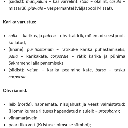
(siidist):
manipulum
– käsivarrelint,
stola
– õlalint,
casula
–
missarüü,
pluviale
– vespermantel (väljaspool Missat).
Karika varustus:
calix
­ – karikas, ja
patena
– ohvritaldrik, mõlemad seestpoolt
kullatud;
(linane):
purificatorium
– rätikuke karika puhastamiseks,
palla
– karikakate,
corporale
– rätik karika ja pühima
Sakramendi alla panemiseks;
(siidist):
velum
– karika pealmine kate,
bursa
– tasku
corporale
Ohvriannid:
leib (
hostia
), hapnemata, nisujahust ja veest valmistatud;
(Hommikumaa riituses hapendatud nisuleib –
prosphora
);
viinamarjavein;
paar tilka vett (Kristuse inimsuse sümbol);