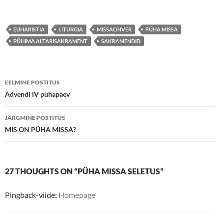
EUHARISTIA
LITURGIA
MISSAOHVER
PÜHA MISSA
PÜHIMA ALTARISAKRAMENT
SAKRAMENDID
Postituste
EELMINE POSTITUS
töölaud
Advendi IV pühapäev
JÄRGMINE POSTITUS
MIS ON PÜHA MISSA?
27 THOUGHTS ON “PÜHA MISSA SELETUS”
Pingback-viide:
Homepage