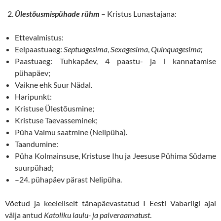
Ülestõusmispühade rühm
– Kristus Lunastajana:
Ettevalmistus:
Eelpaastuaeg:
Septuagesima
,
Sexagesima
,
Quinquagesima;
Paastuaeg: Tuhkapäev, 4 paastu- ja l kannatamise
pühapäev;
Vaikne ehk Suur Nädal.
Haripunkt:
Kristuse Ülestõusmine;
Kristuse Taevasseminek;
Püha Vaimu saatmine (Nelipüha).
Taandumine:
Püha Kolmainsuse, Kristuse Ihu ja Jeesuse Pühima Südame
suurpühad;
–24. pühapäev pärast Nelipüha.
Võetud ja keeleliselt tänapäevastatud I Eesti Vabariigi ajal
välja antud
Katoliku laulu- ja palveraamatust
.