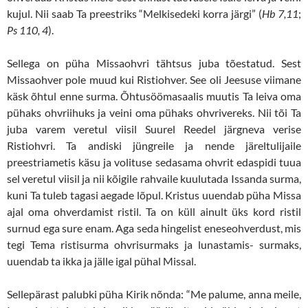
kujul. Nii saab Ta preestriks “Melkisedeki korra järgi” (
Hb 7,11
;
Ps 110, 4
).
Sellega on püha Missaohvri tähtsus juba tõestatud. Sest
Missaohver pole muud kui Ristiohver. See oli Jeesuse viimane
käsk õhtul enne surma. Õhtusöömasaalis muutis Ta leiva oma
pühaks ohvriihuks ja veini oma pühaks ohvrivereks. Nii tõi Ta
juba varem veretul viisil Suurel Reedel järgneva verise
Ristiohvri. Ta andiski jüngreile ja nende järeltulijaile
preestriametis käsu ja volituse sedasama ohvrit edaspidi tuua
sel veretul viisil ja nii kõigile rahvaile kuulutada Issanda surma,
kuni Ta tuleb tagasi aegade lõpul. Kristus uuendab püha Missa
ajal oma ohverdamist ristil. Ta on küll ainult üks kord ristil
surnud ega sure enam. Aga seda hingelist eneseohverdust, mis
tegi Tema ristisurma ohvrisurmaks ja lunastamis- surmaks,
uuendab ta ikka ja jälle igal pühal Missal.
Sellepärast palubki püha Kirik nõnda: “Me palume, anna meile,