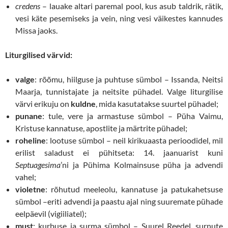
credens
– lauake altari paremal pool, kus asub taldrik, rätik,
vesi käte pesemiseks ja vein, ning vesi väikestes kannudes
Missa jaoks.
Liturgilised värvid:
valge
: rõõmu, hiilguse ja puhtuse sümbol – Issanda, Neitsi
Maarja, tunnistajate ja neitsite pühadel. Valge liturgilise
värvi erikuju on
kuldne
, mida kasutatakse suurtel pühadel;
punane
: tule, vere ja armastuse sümbol – Püha Vaimu,
Kristuse kannatuse, apostlite ja märtrite pühadel;
roheline
: lootuse sümbol – neil kirikuaasta perioodidel, mil
erilist saladust ei pühitseta: 14. jaanuarist kuni
Septuagesima
’ni ja Pühima Kolmainsuse püha ja advendi
vahel;
violetne
: rõhutud meeleolu, kannatuse ja patukahetsuse
sümbol –eriti advendi ja paastu ajal ning suuremate pühade
eelpäevil (vigiiliatel);
must
: kurbuse ja surma sümbol – Suurel Reedel, surnute