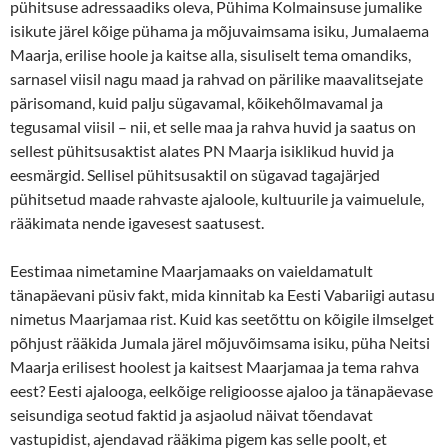
pühitsuse adressaadiks oleva, Pühima Kolmainsuse jumalike
isikute järel kõige pühama ja mõjuvaimsama isiku, Jumalaema
Maarja, erilise hoole ja kaitse alla, sisuliselt tema omandiks,
sarnasel viisil nagu maad ja rahvad on pärilike maavalitsejate
pärisomand, kuid palju sügavamal, kõikehõlmavamal ja
tegusamal viisil – nii, et selle maa ja rahva huvid ja saatus on
sellest pühitsusaktist alates PN Maarja isiklikud huvid ja
eesmärgid. Sellisel pühitsusaktil on sügavad tagajärjed
pühitsetud maade rahvaste ajaloole, kultuurile ja vaimuelule,
rääkimata nende igavesest saatusest.
Eestimaa nimetamine Maarjamaaks on vaieldamatult
tänapäevani püsiv fakt, mida kinnitab ka Eesti Vabariigi autasu
nimetus Maarjamaa rist. Kuid kas seetõttu on kõigile ilmselget
põhjust rääkida Jumala järel mõjuvõimsama isiku, püha Neitsi
Maarja erilisest hoolest ja kaitsest Maarjamaa ja tema rahva
eest? Eesti ajalooga, eelkõige religioosse ajaloo ja tänapäevase
seisundiga seotud faktid ja asjaolud näivat tõendavat
vastupidist, ajendavad rääkima pigem kas selle poolt, et