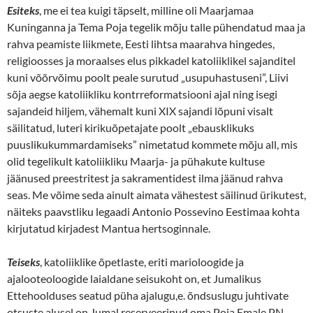
Esiteks
, me ei tea kuigi täpselt, milline oli Maarjamaa
Kuninganna ja Tema Poja tegelik mõju talle pühendatud maa ja
rahva peamiste liikmete, Eesti lihtsa maarahva hingedes,
religioosses ja moraalses elus pikkadel katoliiklikel sajanditel
kuni võõrvõimu poolt peale surutud „usupuhastuseni”, Liivi
sõja aegse katoliikliku kontrreformatsiooni ajal ning isegi
sajandeid hiljem, vähemalt kuni XIX sajandi lõpuni visalt
säilitatud, luteri kirikuõpetajate poolt „ebausklikuks
puuslikukummardamiseks” nimetatud kommete mõju all, mis
olid tegelikult katoliikliku Maarja- ja pühakute kultuse
jäänused preestritest ja sakramentidest ilma jäänud rahva
seas. Me võime seda ainult aimata vähestest säilinud ürikutest,
näiteks paavstliku legaadi Antonio Possevino Eestimaa kohta
kirjutatud kirjadest Mantua hertsoginnale.
Teiseks
, katoliiklike õpetlaste, eriti marioloogide ja
ajalooteoloogide laialdane seisukoht on, et Jumalikus
Ettehoolduses seatud püha ajalugu,e. õndsuslugu juhtivate
otsuste alusel on Jumal reserveerinud oma Poja Emale PN