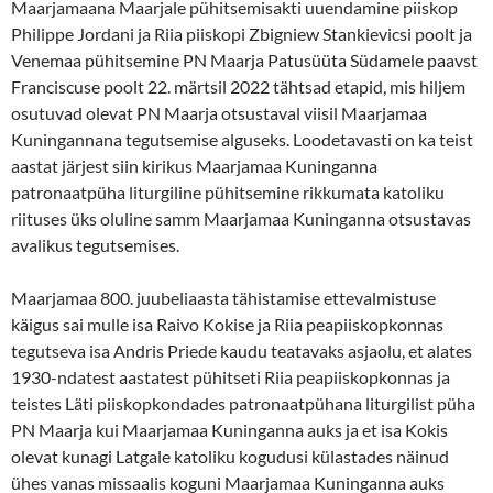
Maarjamaana Maarjale pühitsemisakti uuendamine piiskop
Philippe Jordani ja Riia piiskopi Zbigniew Stankievicsi poolt ja
Venemaa pühitsemine PN Maarja Patusüüta Südamele paavst
Franciscuse poolt 22. märtsil 2022 tähtsad etapid, mis hiljem
osutuvad olevat PN Maarja otsustaval viisil Maarjamaa
Kuningannana tegutsemise alguseks. Loodetavasti on ka teist
aastat järjest siin kirikus Maarjamaa Kuninganna
patronaatpüha liturgiline pühitsemine rikkumata katoliku
riituses üks oluline samm Maarjamaa Kuninganna otsustavas
avalikus tegutsemises.
Maarjamaa 800. juubeliaasta tähistamise ettevalmistuse
käigus sai mulle isa Raivo Kokise ja Riia peapiiskopkonnas
tegutseva isa Andris Priede kaudu teatavaks asjaolu, et alates
1930-ndatest aastatest pühitseti Riia peapiiskopkonnas ja
teistes Läti piiskopkondades patronaatpühana liturgilist püha
PN Maarja kui Maarjamaa Kuninganna auks ja et isa Kokis
olevat kunagi Latgale katoliku kogudusi külastades näinud
ühes vanas missaalis koguni Maarjamaa Kuninganna auks