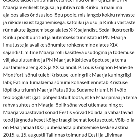
Maarjale eriliselt tegusa ja juhtiva rolli Kiriku ja maailma
ajaloos alles õndsusloo lõpu poole, mis langeb kokku rahvaste
ja riikide usust taganemisega, katoliku ja usu ja Kiriku vastaste
rünnakute ägenemisega alates XIX sajandist. Seda illustreerib
Kiriku poolt uuritud ja autentseks tunnistatud PN Maarja
ilmutuste ja avalike sõnumite rohkenemine alates XIX
sajandist, mitme Maarja rolli käsitleva usudogma ja tõdemuse
väljakuulutamine ja PN Maarjat käsitleva õpetuse ja tema
austamise areng XIX ja XX sajandil. P. Louis Grignon Marie de
Montfort’ sõnul tuleb Kristuse kuningriik Maarja kuningriigi
läbi; Fatima Jumalaema sõnumi kohaselt ennetab Kristuse
lõplikku triumfi Maarja Patusüüta Südame triumf. Nii võib
teoloogiliselt igati põhjendatult loota, et ka Maarjamaa ja tema
rahva suhtes on Maarja lõplik sõna veel ütlemata ning et
Maarja vabastavad sõnad Eestis võivad kõlada ja vabastavad
teod järgneda keset kõige traagilisemat lootusetust. Võib-olla
on Maarjamaa 800. juubeliaasta pühitsemise keskse aktina
2015. a. 15. augustil Tallinnas toimunud Eesti ja Liivimaa