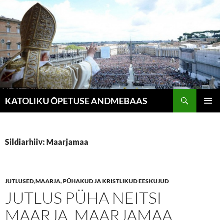
Liigu
sisu
juurde
Otsi
KATOLIKU ÕPETUSE ANDMEBAAS
PEAME
Sildiarhiiv: Maarjamaa
JUTLUSED
,
MAARJA, PÜHAKUD JA KRISTLIKUD EESKUJUD
JUTLUS PÜHA NEITSI
MAARJA, MAARJAMAA