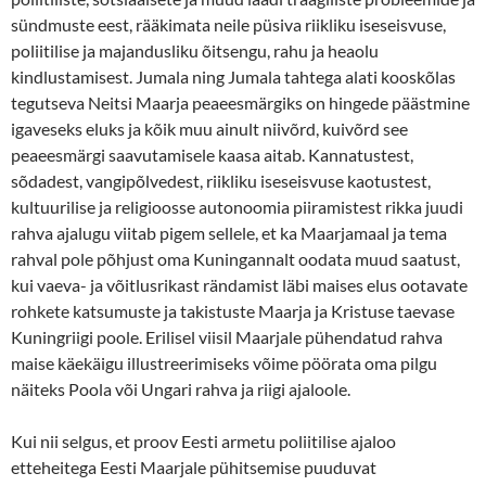
sündmuste eest, rääkimata neile püsiva riikliku iseseisvuse,
poliitilise ja majandusliku õitsengu, rahu ja heaolu
kindlustamisest. Jumala ning Jumala tahtega alati kooskõlas
tegutseva Neitsi Maarja peaeesmärgiks on hingede päästmine
igaveseks eluks ja kõik muu ainult niivõrd, kuivõrd see
peaeesmärgi saavutamisele kaasa aitab. Kannatustest,
sõdadest, vangipõlvedest, riikliku iseseisvuse kaotustest,
kultuurilise ja religioosse autonoomia piiramistest rikka juudi
rahva ajalugu viitab pigem sellele, et ka Maarjamaal ja tema
rahval pole põhjust oma Kuningannalt oodata muud saatust,
kui vaeva- ja võitlusrikast rändamist läbi maises elus ootavate
rohkete katsumuste ja takistuste Maarja ja Kristuse taevase
Kuningriigi poole. Erilisel viisil Maarjale pühendatud rahva
maise käekäigu illustreerimiseks võime pöörata oma pilgu
näiteks Poola või Ungari rahva ja riigi ajaloole.
Kui nii selgus, et proov Eesti armetu poliitilise ajaloo
etteheitega Eesti Maarjale pühitsemise puuduvat