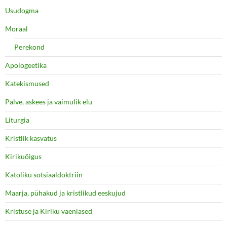
Usudogma
Moraal
Perekond
Apologeetika
Katekismused
Palve, askees ja vaimulik elu
Liturgia
Kristlik kasvatus
Kirikuõigus
Katoliku sotsiaaldoktriin
Maarja, pühakud ja kristlikud eeskujud
Kristuse ja Kiriku vaenlased