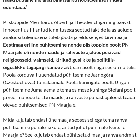
edendada.”
Piiskoppide Meinhardi, Alberti ja Theoderichiga ning paavst
Innocentius III antud kinnitusega seotud faktide ja asjaolude
analüüsi tulemusena tuleb jõuda järeldusele, et
Liivimaa ja
Eestimaa eriline pühits
emine
nende piiskoppide poolt
PN
Maarjale
oli
nende maade
ja rahva
ste
ajaloos
püsi
vaid
religioosseid, vaimseid, kirikuõiguslikke ja poliitilis-
õiguslikke tagajärgi kandev akt
, sarnaselt nagu see on näiteks
Poola korduvalt uuendatud pühitsemine Jasnogóra
(Czestochowa) Jumalaemale Poola kuningate poolt, Ungari
pühitsemine Jumalaemale tema esimese kuninga Stefani poolt
ja veel mõnede teiste maade ja rahvaste pühast ajaloost teada
olevad pühitsemised PN Maarjale.
Mida kujutab endast ühe maa ja seoses sellega tema rahva
pühitsemine pühale isikule, antud juhul pühimale Neitsile
Maarjale? See kujutab endast pühitsetud maa ja rahva andmist