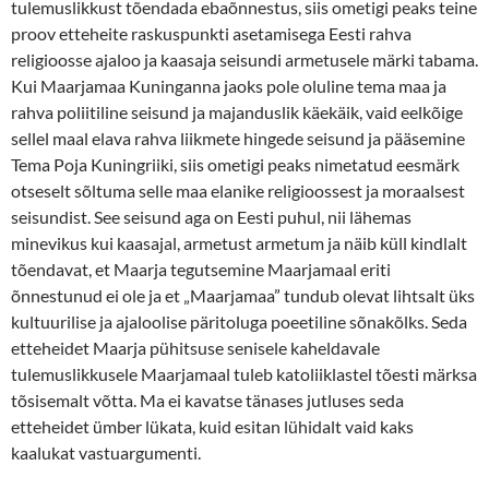
tulemuslikkust tõendada ebaõnnestus, siis ometigi peaks teine
proov etteheite raskuspunkti asetamisega Eesti rahva
religioosse ajaloo ja kaasaja seisundi armetusele märki tabama.
Kui Maarjamaa Kuninganna jaoks pole oluline tema maa ja
rahva poliitiline seisund ja majanduslik käekäik, vaid eelkõige
sellel maal elava rahva liikmete hingede seisund ja pääsemine
Tema Poja Kuningriiki, siis ometigi peaks nimetatud eesmärk
otseselt sõltuma selle maa elanike religioossest ja moraalsest
seisundist. See seisund aga on Eesti puhul, nii lähemas
minevikus kui kaasajal, armetust armetum ja näib küll kindlalt
tõendavat, et Maarja tegutsemine Maarjamaal eriti
õnnestunud ei ole ja et „Maarjamaa” tundub olevat lihtsalt üks
kultuurilise ja ajaloolise päritoluga poeetiline sõnakõlks. Seda
etteheidet Maarja pühitsuse senisele kaheldavale
tulemuslikkusele Maarjamaal tuleb katoliiklastel tõesti märksa
tõsisemalt võtta. Ma ei kavatse tänases jutluses seda
etteheidet ümber lükata, kuid esitan lühidalt vaid kaks
kaalukat vastuargumenti.