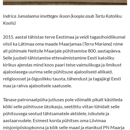
Indrica Jumalaema imettegev ikoon (koopia asub Tartu Katoliku
Koolis)
2015. aastal tähistas terve Eestimaa ja veidi tagasihoidlikumal
viisil ka Lätimaa oma maade Maarjamaa (
Terra Mariana
) nime
all pühimale Neitsile Maarjale pühitsemise 800. aastapäeva.
Selle juubeli tähistamise ettevalmistamine Eesti katoliku
kirikus ajendas mind koos paari teise vaimulikuga ja ilmikust
ajaloolasega uurima selle pühitsuse ajalooliseid allikaid,
religioosset ja õiguslikku tausta, tähendust ja tagajärgi Eesti
maa ja rahva ajaloolisele saatusele.
Tänase patronaatpüha jutluses pole võimalik pikalt käsitleda
kõiki selle pühitsuse üksikasju, seetõttu viitan lühidalt selle
pühitsusega seotud tähtsamatele aktidele, isikutele ja
aastaarvudele. Esimest korda pühitses oma Liivimaa
misjonipiiskopkonna ja kõik selle maad ja elanikud PN Maarja