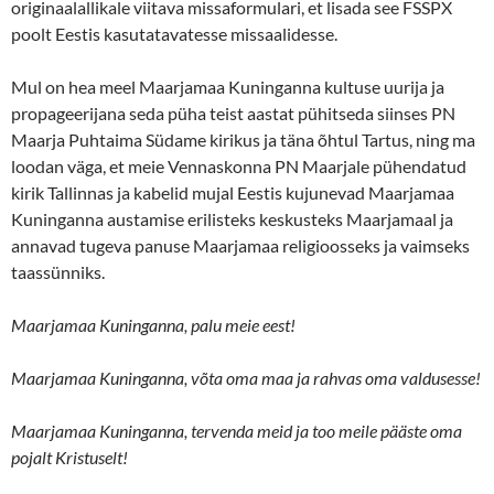
originaalallikale viitava missaformulari, et lisada see FSSPX
poolt Eestis kasutatavatesse missaalidesse.
Mul on hea meel Maarjamaa Kuninganna kultuse uurija ja
propageerijana seda püha teist aastat pühitseda siinses PN
Maarja Puhtaima Südame kirikus ja täna õhtul Tartus, ning ma
loodan väga, et meie Vennaskonna PN Maarjale pühendatud
kirik Tallinnas ja kabelid mujal Eestis kujunevad Maarjamaa
Kuninganna austamise erilisteks keskusteks Maarjamaal ja
annavad tugeva panuse Maarjamaa religioosseks ja vaimseks
taassünniks.
Maarjamaa Kuninganna, palu meie eest!
Maarjamaa Kuninganna, võta oma maa ja rahvas oma valdusesse!
Maarjamaa Kuninganna, tervenda meid ja too meile pääste oma
pojalt Kristuselt!