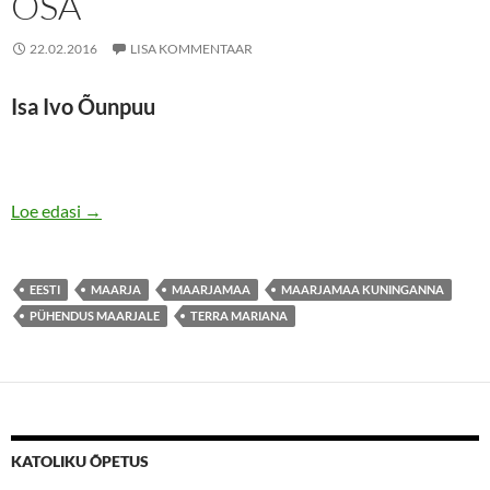
OSA
22.02.2016
LISA KOMMENTAAR
Isa Ivo Õunpuu
800 AASTAT MAARJAMAAD. Mõtteid ühe pühitsusakti 
Loe edasi
→
EESTI
MAARJA
MAARJAMAA
MAARJAMAA KUNINGANNA
PÜHENDUS MAARJALE
TERRA MARIANA
KATOLIKU ÕPETUS