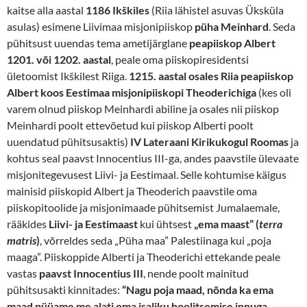
kaitse alla aastal
1186 Ikškiles
(Riia lähistel asuvas Üksküla
asulas) esimene Liivimaa misjonipiiskop
püha Meinhard
. Seda
pühitsust uuendas tema ametijärglane
pea
piiskop Albert
1201.
või 1202.
aastal
, peale oma piiskopiresidentsi
ületoomist Ikškilest Riiga.
1215. aastal osales
Riia peapiiskop
Albert koos Eestimaa misjonipiiskopi Theoderichiga
(kes oli
varem olnud piiskop Meinhardi abiline ja osales nii piiskop
Meinhardi poolt ettevõetud kui piiskop Alberti poolt
uuendatud pühitsusaktis)
IV Lateraani Kirikukogul Roomas
ja
kohtus seal paavst Innocentius III-ga, andes paavstile ülevaate
misjonitegevusest Liivi- ja Eestimaal. Selle kohtumise käigus
mainisid piiskopid Albert ja Theoderich paavstile oma
piiskopitoolide ja misjonimaade pühitsemist Jumalaemale,
rääkides
Liivi- ja Eestimaast
kui ühtsest
„ema maast” (
terra
matris
)
, võrreldes seda „Püha maa” Palestiinaga kui „poja
maaga”. Piiskoppide Alberti ja Theoderichi ettekande peale
vastas
paavst Innocentius III
, nende poolt mainitud
pühitsusakti kinnitades:
“Nagu poja maad, nõnda ka ema
maad püüame me alati oma isaliku hoolitsemise innuga