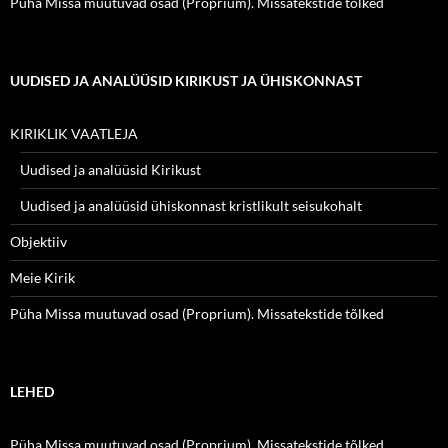
Püha Missa muutuvad osad (Proprium). Missatekstide tõlked
UUDISED JA ANALÜÜSID KIRIKUST JA ÜHISKONNAST
KIRIKLIK VAATLEJA
Uudised ja analüüsid Kirikust
Uudised ja analüüsid ühiskonnast kristlikult seisukohalt
Objektiiv
Meie Kirik
Püha Missa muutuvad osad (Proprium). Missatekstide tõlked
LEHED
Püha Missa muutuvad osad (Proprium). Missatekstide tõlked