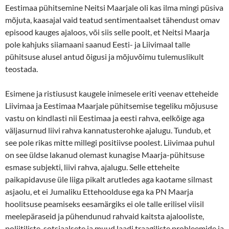
Eestimaa pühitsemine Neitsi Maarjale oli kas ilma mingi püsiva
mõjuta, kaasajal vaid teatud sentimentaalset tähendust omav
episood kauges ajaloos, või siis selle poolt, et Neitsi Maarja
pole kahjuks siiamaani saanud Eesti- ja Liivimaal talle
pühitsuse alusel antud õigusi ja mõjuvõimu tulemuslikult
teostada.
Esimene ja ristiusust kaugele inimesele eriti veenav etteheide
Liivimaa ja Eestimaa Maarjale pühitsemise tegeliku mõjususe
vastu on kindlasti nii Eestimaa ja eesti rahva, eelkõige aga
väljasurnud liivi rahva kannatusterohke ajalugu. Tundub, et
see pole rikas mitte millegi positiivse poolest. Liivimaa puhul
on see üldse lakanud olemast kunagise Maarja-pühitsuse
esmase subjekti, liivi rahva, ajalugu. Selle etteheite
paikapidavuse üle liiga pikalt arutledes aga kaotame silmast
asjaolu, et ei Jumaliku Ettehoolduse ega ka PN Maarja
hoolitsuse peamiseks eesamärgiks ei ole talle erilisel viisil
meelepäraseid ja pühendunud rahvaid kaitsta ajalooliste,
poliitiliste, sotsiaalsete ja muud laadi traagiliste probleemide ja