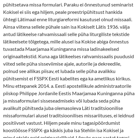
pühitsetava missa formulari. Paraku ei õnnestunud seminarist
Kokisel ei siis ega hiljem, peale preestripühitsust hankida
ühtegi Lätimaal enne liturgiareformi kasutusel olnud missaali.
Ainsa viitena sellele pühale sain isa Kokiselt Lätis 1936. välja
antud lätikeelse rahvamissaali selle püha liturgiliste tekstide
lätikeelsete tõlgetega, mille alusel isa Kokise abiga õnnestus
tuvastada Maarjamaa Kuninganna missa ladinakeelsed
originaaltekstid. Kuna aga lätikeelses rahvamissaalis puudusid
viited selle püha sisseviimise ajale, autorile ja dekreedile,
polnud see allikas piisav, et lubada selle püha avalikku
pühitsemist ei FSSPX Eesti kabelites ega ka ametlikus kirikus.
Minu ettepanek 2014. a. Eesti apostellikule administraatorile
piiskop Philippe Jordanile Eestis Maarjamaa Kuninganna püha
ja missaformulari sisseseadmiseks või lubada seda püha
avalikult pühitseda juba olemasoleva Läti traditsioonilise
missaformulari alusel traditsioonilises missariituses, ei leidnud
positiivset vastust. Hiljem peale minu tagasipöördumist
koostöösse FSSPX-ga käskis juba isa Stehlin isa Kokisel ja
minul otsida neid originaalallikaid. Lõpuks paar aastat tagasi