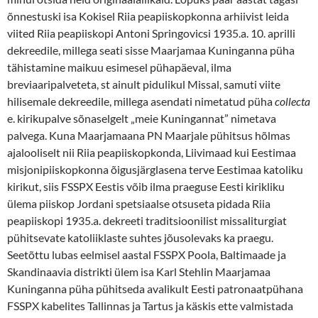
õnnestuski isa Kokisel Riia peapiiskopkonna arhiivist leida
viited Riia peapiiskopi Antoni Springovicsi 1935.a. 10. aprilli
dekreedile, millega seati sisse Maarjamaa Kuninganna püha
tähistamine maikuu esimesel pühapäeval, ilma
breviaaripalveteta, st ainult pidulikul Missal, samuti viite
hilisemale dekreedile, millega asendati nimetatud püha
collecta
e. kirikupalve sõnaselgelt „meie Kuningannat” nimetava
palvega. Kuna Maarjamaana PN Maarjale pühitsus hõlmas
ajalooliselt nii Riia peapiiskopkonda, Liivimaad kui Eestimaa
misjonipiiskopkonna õigusjärglasena terve Eestimaa katoliku
kirikut, siis FSSPX Eestis võib ilma praeguse Eesti kirikliku
ülema piiskop Jordani spetsiaalse otsuseta pidada Riia
peapiiskopi 1935.a. dekreeti traditsioonilist missaliturgiat
pühitsevate katoliiklaste suhtes jõusolevaks ka praegu.
Seetõttu lubas eelmisel aastal FSSPX Poola, Baltimaade ja
Skandinaavia distrikti ülem isa Karl Stehlin Maarjamaa
Kuninganna püha pühitseda avalikult Eesti patronaatpühana
FSSPX kabelites Tallinnas ja Tartus ja käskis ette valmistada