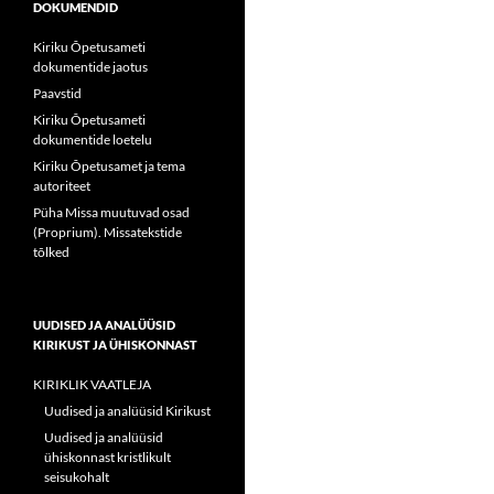
DOKUMENDID
Kiriku Õpetusameti
dokumentide jaotus
Paavstid
Kiriku Õpetusameti
dokumentide loetelu
Kiriku Õpetusamet ja tema
autoriteet
Püha Missa muutuvad osad
(Proprium). Missatekstide
tõlked
UUDISED JA ANALÜÜSID
KIRIKUST JA ÜHISKONNAST
KIRIKLIK VAATLEJA
Uudised ja analüüsid Kirikust
Uudised ja analüüsid
ühiskonnast kristlikult
seisukohalt