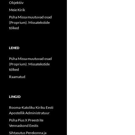
Objektiiv
Meie Kirik
Püha Missa muutuvad osad
(Proprium). Missatekstide
tõlked
LEHED
Püha Missa muutuvad osad
(Proprium). Missatekstide
tõlked
Raamatud
LINGID
Rooma-Katoliku Kiriku Eesti
Apostellik Administratuur
Püha Pius X Preestrite
Vennaskond Eestis
Sihtasutus Perekonna ja