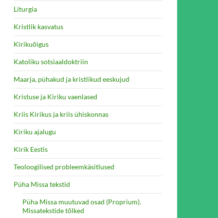
Liturgia
Kristlik kasvatus
Kirikuõigus
Katoliku sotsiaaldoktriin
Maarja, pühakud ja kristlikud eeskujud
Kristuse ja Kiriku vaenlased
Kriis Kirikus ja kriis ühiskonnas
Kiriku ajalugu
Kirik Eestis
Teoloogilised probleemkäsitlused
Püha Missa tekstid
Püha Missa muutuvad osad (Proprium).
Missatekstide tõlked