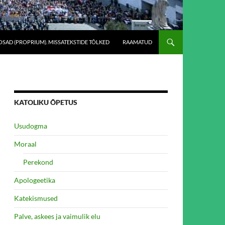
SAD (PROPRIUM). MISSATEKSTIDE TÕLKED
RAAMATUD
KATOLIKU ÕPETUS
Usudogma
Moraal
Perekond
Apologeetika
Katekismused
Palve, askees ja vaimulik elu