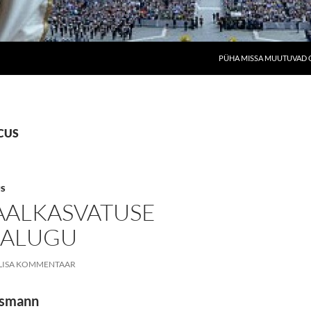
PÜHA MISSA MUUTUVAD O
ECUS
US
AALKASVATUSE
JALUGU
LISA KOMMENTAAR
ssmann