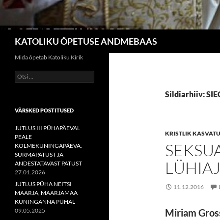
Otsi
KATOLIKU ÕPETUSE ANDMEBAAS
Mida õpetab Katoliku Kirik
Otsi:
Sildiarhiiv: SI
VÄRSKED POSTITUSED
JUTLUS III PÜHAPÄEVAL
KRISTLIK KASVAT
PEALE
SEKSU
KOLMEKUNINGAPÄEVA.
SURMAPATUST JA
LÜHIA
ANDESTATAVAST PATUST
27.01.2026
JUTLUS PÜHA NEITSI
11.12.2016
MAARJA, MAARJAMAA
KUNINGANNA PÜHAL
09.05.2025
Miriam Gro