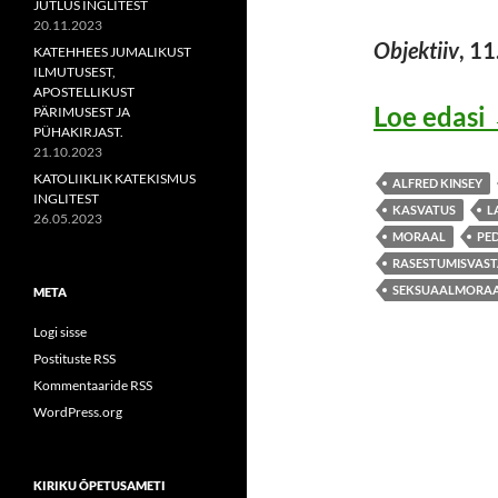
JUTLUS INGLITEST
20.11.2023
Objektiiv
, 1
KATEHHEES JUMALIKUST
ILMUTUSEST,
APOSTELLIKUST
Loe edasi
PÄRIMUSEST JA
PÜHAKIRJAST.
21.10.2023
KATOLIIKLIK KATEKISMUS
ALFRED KINSEY
INGLITEST
KASVATUS
L
26.05.2023
MORAAL
PED
RASESTUMISVAST
SEKSUAALMORA
META
Logi sisse
Postituste RSS
Kommentaaride RSS
WordPress.org
KIRIKU ÕPETUSAMETI