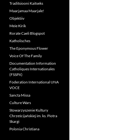
Traditsiooni Kaitseks
Maarjamaa Maarjale!
Objektiiv
Meie Kirik
Rorate Caeli Blogspot
Katholisches
The Eponymous Flower
Voice Of The Family
Documentation Information
Catholiques Internationales
(FSSPX)
Foderation International UNA
VOCE
Sancta Missa
Culture Wars
Stowarzyszenie Kultury
Chrześcijańskiej im. ks. Piotra
Skargi
Polonia Christiana