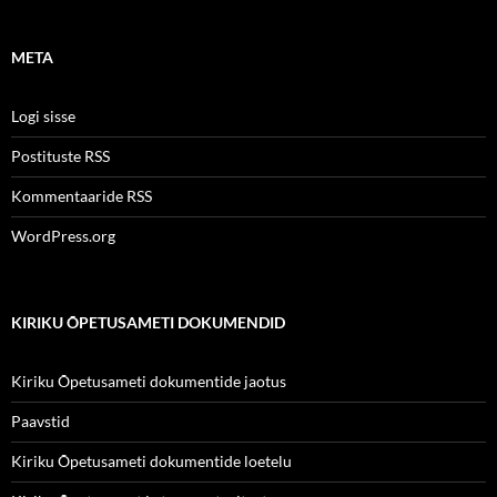
META
Logi sisse
Postituste RSS
Kommentaaride RSS
WordPress.org
KIRIKU ÕPETUSAMETI DOKUMENDID
Kiriku Õpetusameti dokumentide jaotus
Paavstid
Kiriku Õpetusameti dokumentide loetelu