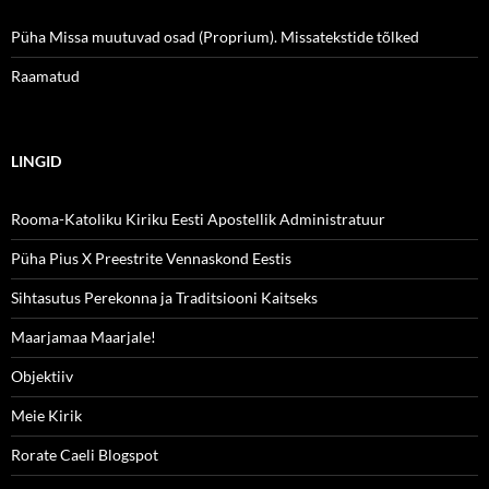
Püha Missa muutuvad osad (Proprium). Missatekstide tõlked
Raamatud
LINGID
Rooma-Katoliku Kiriku Eesti Apostellik Administratuur
Püha Pius X Preestrite Vennaskond Eestis
Sihtasutus Perekonna ja Traditsiooni Kaitseks
Maarjamaa Maarjale!
Objektiiv
Meie Kirik
Rorate Caeli Blogspot