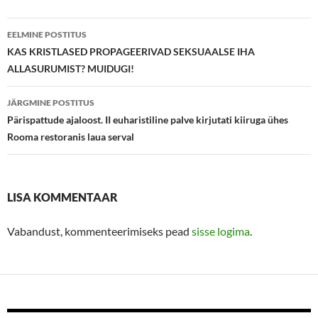
Postituste
EELMINE POSTITUS
töölaud
KAS KRISTLASED PROPAGEERIVAD SEKSUAALSE IHA
ALLASURUMIST? MUIDUGI!
JÄRGMINE POSTITUS
Pärispattude ajaloost. II euharistiline palve kirjutati kiiruga ühes
Rooma restoranis laua serval
LISA KOMMENTAAR
Vabandust, kommenteerimiseks pead
sisse logima
.