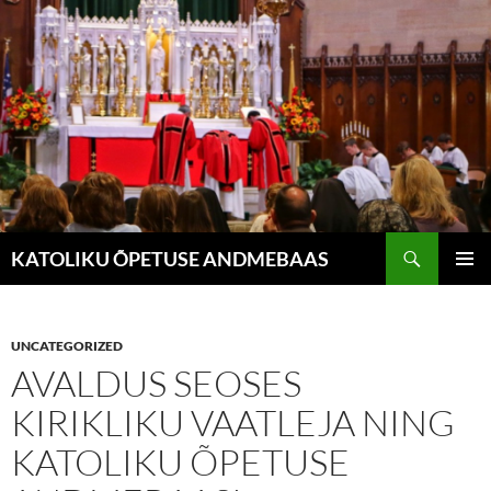
Liigu
sisu
juurde
Otsi
KATOLIKU ÕPETUSE ANDMEBAAS
PEAME
UNCATEGORIZED
AVALDUS SEOSES
KIRIKLIKU VAATLEJA NING
KATOLIKU ÕPETUSE