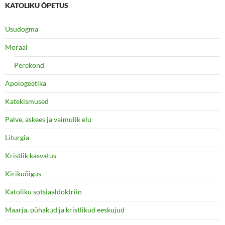
KATOLIKU ÕPETUS
Usudogma
Moraal
Perekond
Apologeetika
Katekismused
Palve, askees ja vaimulik elu
Liturgia
Kristlik kasvatus
Kirikuõigus
Katoliku sotsiaaldoktriin
Maarja, pühakud ja kristlikud eeskujud