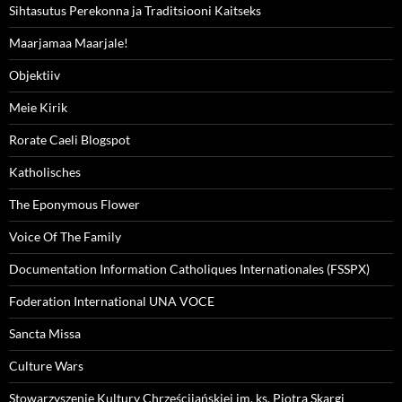
Sihtasutus Perekonna ja Traditsiooni Kaitseks
Maarjamaa Maarjale!
Objektiiv
Meie Kirik
Rorate Caeli Blogspot
Katholisches
The Eponymous Flower
Voice Of The Family
Documentation Information Catholiques Internationales (FSSPX)
Foderation International UNA VOCE
Sancta Missa
Culture Wars
Stowarzyszenie Kultury Chrześcijańskiej im. ks. Piotra Skargi