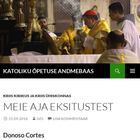
Liigu
sisu
juurde
Otsi
KATOLIKU ÕPETUSE ANDMEBAAS
PEAME
KRIIS KIRIKUS JA KRIIS ÜHISKONNAS
MEIE AJA EKSITUSTEST
15.09.2016
IVO
LISA KOMMENTAAR
Donoso Cortes