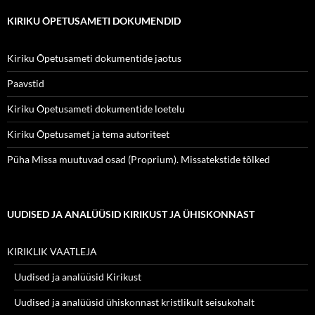
KIRIKU ÕPETUSAMETI DOKUMENDID
Kiriku Õpetusameti dokumentide jaotus
Paavstid
Kiriku Õpetusameti dokumentide loetelu
Kiriku Õpetusamet ja tema autoriteet
Püha Missa muutuvad osad (Proprium). Missatekstide tõlked
UUDISED JA ANALÜÜSID KIRIKUST JA ÜHISKONNAST
KIRIKLIK VAATLEJA
Uudised ja analüüsid Kirikust
Uudised ja analüüsid ühiskonnast kristlikult seisukohalt