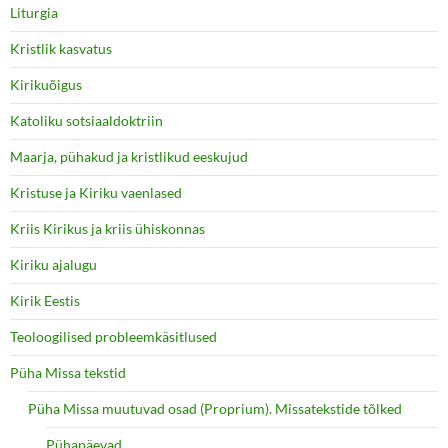
Liturgia
Kristlik kasvatus
Kirikuõigus
Katoliku sotsiaaldoktriin
Maarja, pühakud ja kristlikud eeskujud
Kristuse ja Kiriku vaenlased
Kriis Kirikus ja kriis ühiskonnas
Kiriku ajalugu
Kirik Eestis
Teoloogilised probleemkäsitlused
Püha Missa tekstid
Püha Missa muutuvad osad (Proprium). Missatekstide tõlked
Pühapäevad