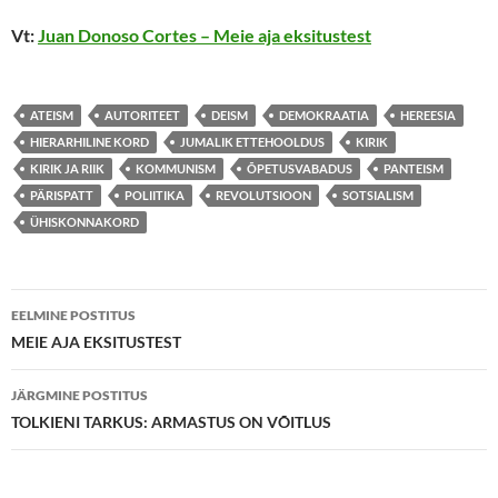
Vt:
Juan Donoso Cortes – Meie
aja eksitustest
ATEISM
AUTORITEET
DEISM
DEMOKRAATIA
HEREESIA
HIERARHILINE KORD
JUMALIK ETTEHOOLDUS
KIRIK
KIRIK JA RIIK
KOMMUNISM
ÕPETUSVABADUS
PANTEISM
PÄRISPATT
POLIITIKA
REVOLUTSIOON
SOTSIALISM
ÜHISKONNAKORD
Postituste
EELMINE POSTITUS
töölaud
MEIE AJA EKSITUSTEST
JÄRGMINE POSTITUS
TOLKIENI TARKUS: ARMASTUS ON VÕITLUS