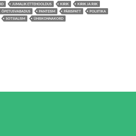
RD
JUMALIK ETTEHOOLDUS
KIRIK
KIRIK JA RIIK
ÕPETUSVABADUS
PANTEISM
PÄRISPATT
POLIITIKA
SOTSIALISM
ÜHISKONNAKORD