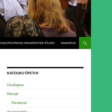
SAD (PROPRIUM). MISSATEKSTIDE TÕLKED
RAAMATUD
KATOLIKU ÕPETUS
Usudogma
Moraal
Perekond
Apologeetika