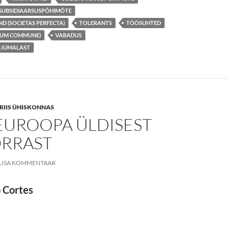
SUBSIDIAARSUSPÕHIMÕTE
ND (SOCIETAS PERFECTA)
TOLERANTS
TÖÖSUHTED
NUM COMMUNE)
VABADUS
 JUMALAST
 KRIIS ÜHISKONNAS
EUROOPA ÜLDISEST
RRAST
LISA KOMMENTAAR
 Cortes
 EUROOPA ÜLDISEST OLUKORRAST