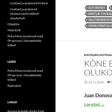
Uudised ja analüüsid Kirikust
AUTORITEET
Uudised ja analüüsid
ühiskonnast kristlikult
KRISTLIK TSIVILI
seisukohalt
VALITSEMISSÜST
Objektiiv
VÕIMU PÄRITOLU
Meie Kirik
Püha Missa muutuvad osad
(Proprium). Missatekstide
tõlked
KATOLIKU SOTSIA
KÕNE 
LEHED
OLUKO
Püha Missa muutuvad osad
(Proprium). Missatekstide
tõlked
12.11.2016
Raamatud
Juan Donoso
LINGID
KÕNE
Loe edasi
→
Rooma-Katoliku Kiriku Eesti