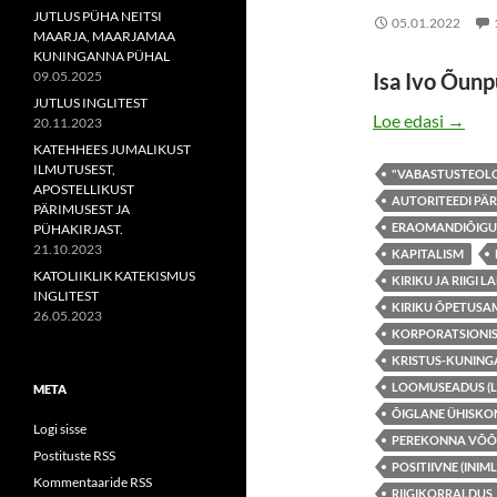
JUTLUS PÜHA NEITSI
05.01.2022
MAARJA, MAARJAMAA
KUNINGANNA PÜHAL
09.05.2025
Isa Ivo Õun
JUTLUS INGLITEST
ÜLEVA
Loe edasi
→
20.11.2023
KATEHHEES JUMALIKUST
ILMUTUSEST,
"VABASTUSTEOL
APOSTELLIKUST
AUTORITEEDI PÄ
PÄRIMUSEST JA
ERAOMANDIÕIGU
PÜHAKIRJAST.
21.10.2023
KAPITALISM
KATOLIIKLIK KATEKISMUS
KIRIKU JA RIIGI 
INGLITEST
KIRIKU ÕPETUSA
26.05.2023
KORPORATSIONI
KRISTUS-KUNING
LOOMUSEADUS (L
META
ÕIGLANE ÜHISK
Logi sisse
PEREKONNA VÕÕ
Postituste RSS
POSITIIVNE (INIML
Kommentaaride RSS
RIIGIKORRALDUS