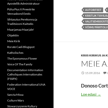
Apostellik Administratuur
Püha Pius X Preestrite
AUTORITEET
Vennaskond Eestis
KRISTLIK TSIVILI
Sihtasutus Perekonna ja
VALITSEMISSÜST
Traditsiooni Kaitseks
VÕIMU PÄRITOLU
Maarjamaa Maarjale!
Objektiiv
Meie Kirik
Rorate Caeli Blogspot
Katholisches
KRIIS KIRIKUS JA
The Eponymous Flower
MEIE A
Voice Of The Family
Documentation Information
15.09.2016
Catholiques Internationales
(FSSPX)
Foderation International UNA
Donoso Cort
VOCE
MEIE 
Loe edasi
→
Sancta Missa
Culture Wars
Stowarzyszenie Kultury