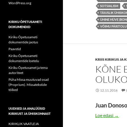
WordPress.org
SOTSIALISM
TÄIUSLIK ÜHISKO
ÜHINE HÜVE (BO
KIRIKU ÕPETUSAMETI
VÕIMU PÄRITOLU
DOKUMENDID
Kiriku Õpetusameti
dokumentide jaotus
Paavstid
Kiriku Õpetusameti
KRIIS KIRIKUS JA
dokumentide loetelu
KÕNE 
Kiriku Õpetusamet ja tema
autoriteet
OLUKO
Püha Missa muutuvad osad
(Proprium). Missatekstide
tõlked
12.11.2016
Juan Donoso
UUDISED JA ANALÜÜSID
KIRIKUST JA ÜHISKONNAST
KÕNE
Loe edasi
→
KIRIKLIK VAATLEJA