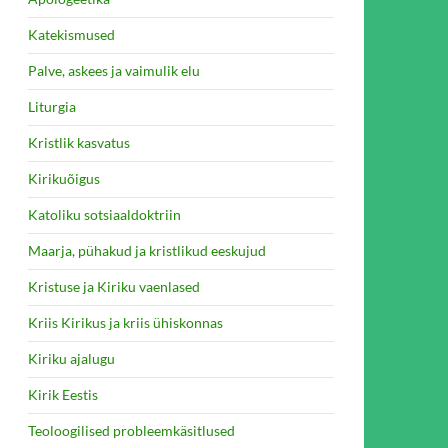
Katekismused
Palve, askees ja vaimulik elu
Liturgia
Kristlik kasvatus
Kirikuõigus
Katoliku sotsiaaldoktriin
Maarja, pühakud ja kristlikud eeskujud
Kristuse ja Kiriku vaenlased
Kriis Kirikus ja kriis ühiskonnas
Kiriku ajalugu
Kirik Eestis
Teoloogilised probleemkäsitlused