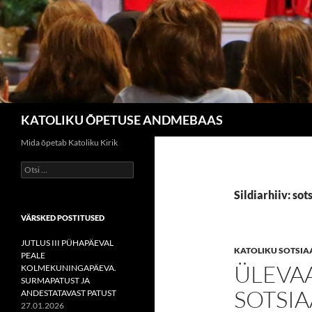
Otsi
KATOLIKU ÕPETUSE ANDMEBAAS
Mida õpetab Katoliku Kirik
Otsi:
Sildiarhiiv: sot
VÄRSKED POSTITUSED
JUTLUS III PÜHAPÄEVAL
KATOLIKU SOTSIA
PEALE
ÜLEVAA
KOLMEKUNINGAPÄEVA.
SURMAPATUST JA
SOTSIA
ANDESTATAVAST PATUST
27.01.2026