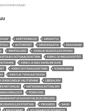
18 KOMMENTAARI
puu
ADE KATOLIKU KIRIKU SOTSIAALDOKTRIINIST
OOGIA"
AMETIÜHINGUD
ARMASTUS
RITOLU
AUTORITEET
DEMOKRAATIA
ERAOMAND
S
INIMÕIGUSED
JUMALIK SEADUS (LEX DIVINA)
KATOLIKU SOTSIAALDOKTRIIN
KIRIKU JA RIIGI KOOSTÖÖ
LAHUTAMINE
KIRIKU JA RIIGI VAHELINE SUHE
MET
KIRIKU SOTSIAALDOKTRIIN
KOMMUNISM
SM
KRISTLIK TSIVILISATSIOON
A ÜHISKONDLIK VALITSEMINE
LIBERALISM
EX NATURALIS)
NATSIONAALSOTSIALISM
ONNAKORRALDUS
PEREKOND
RANDAMATUD KASVATUSLIKUD ÕIGUSED
IK) SEADUS (LEX POSITIVA)
PROGRESS
RAHU
RIIGIVORMID
SOLIDAARSUSE PÕHIMÕTE