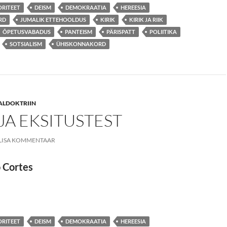
RITEET
DEISM
DEMOKRAATIA
HEREESIA
RD
JUMALIK ETTEHOOLDUS
KIRIK
KIRIK JA RIIK
ÕPETUSVABADUS
PANTEISM
PÄRISPATT
POLIITIKA
SOTSIALISM
ÜHISKONNAKORD
ALDOKTRIIN
JA EKSITUSTEST
LISA KOMMENTAAR
 Cortes
AJA EKSITUSTEST
RITEET
DEISM
DEMOKRAATIA
HEREESIA