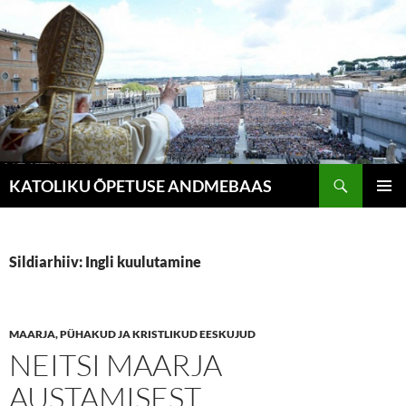
Liigu
sisu
juurde
Otsi
KATOLIKU ÕPETUSE ANDMEBAAS
PEAME
Sildiarhiiv: Ingli kuulutamine
MAARJA, PÜHAKUD JA KRISTLIKUD EESKUJUD
NEITSI MAARJA
AUSTAMISEST