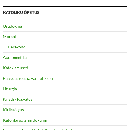
KATOLIKU ÕPETUS
Usudogma
Moraal
Perekond
Apologeetika
Katekismused
Palve, askees ja vaimulik elu
Liturgia
Kristlik kasvatus
Kirikuõigus
Katoliku sotsiaaldoktriin