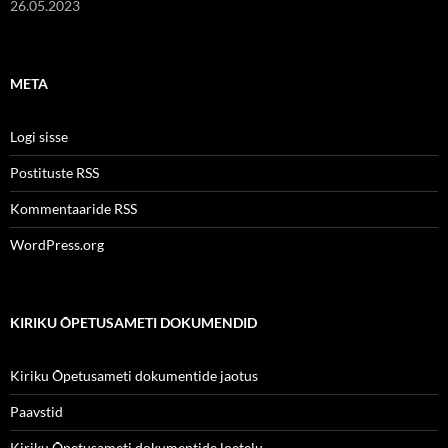
26.05.2023
META
Logi sisse
Postituste RSS
Kommentaaride RSS
WordPress.org
KIRIKU ÕPETUSAMETI DOKUMENDID
Kiriku Õpetusameti dokumentide jaotus
Paavstid
Kiriku Õpetusameti dokumentide loetelu