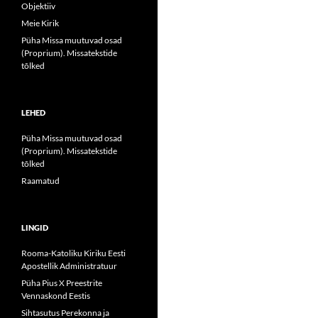
Objektiiv
Meie Kirik
Püha Missa muutuvad osad
(Proprium). Missatekstide
tõlked
LEHED
Püha Missa muutuvad osad
(Proprium). Missatekstide
tõlked
Raamatud
LINGID
Rooma-Katoliku Kiriku Eesti
Apostellik Administratuur
Püha Pius X Preestrite
Vennaskond Eestis
Sihtasutus Perekonna ja