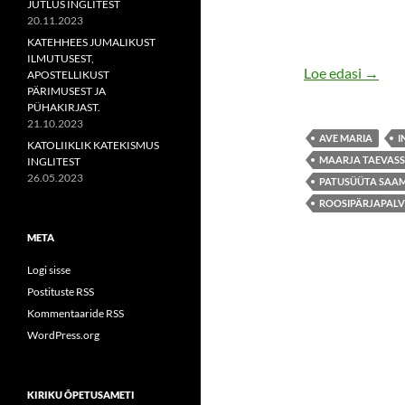
JUTLUS INGLITEST
20.11.2023
KATEHHEES JUMALIKUST
ILMUTUSEST,
Neitsi
Loe edasi
→
APOSTELLIKUST
PÄRIMUSEST JA
PÜHAKIRJAST.
21.10.2023
AVE MARIA
I
KATOLIIKLIK KATEKISMUS
MAARJA TAEVAS
INGLITEST
26.05.2023
PATUSÜÜTA SAAM
ROOSIPÄRJAPALV
META
Logi sisse
Postituste RSS
Kommentaaride RSS
WordPress.org
KIRIKU ÕPETUSAMETI