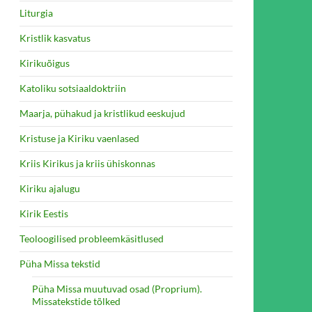
Liturgia
Kristlik kasvatus
Kirikuõigus
Katoliku sotsiaaldoktriin
Maarja, pühakud ja kristlikud eeskujud
Kristuse ja Kiriku vaenlased
Kriis Kirikus ja kriis ühiskonnas
Kiriku ajalugu
Kirik Eestis
Teoloogilised probleemkäsitlused
Püha Missa tekstid
Püha Missa muutuvad osad (Proprium).
Missatekstide tõlked