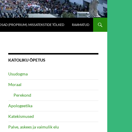
SAD (PROPRIUM). MISSATEKSTIDE TÕLKED
RAAMATUD
KATOLIKU ÕPETUS
Usudogma
Moraal
Perekond
Apologeetika
Katekismused
Palve, askees ja vaimulik elu