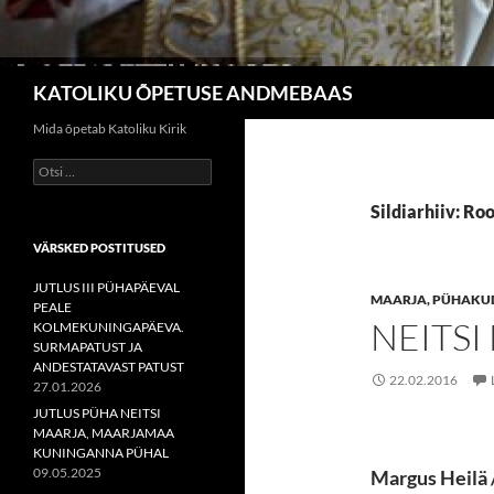
Otsi
KATOLIKU ÕPETUSE ANDMEBAAS
Mida õpetab Katoliku Kirik
Otsi:
Sildiarhiiv: Ro
VÄRSKED POSTITUSED
JUTLUS III PÜHAPÄEVAL
MAARJA, PÜHAKUD
PEALE
NEITSI
KOLMEKUNINGAPÄEVA.
SURMAPATUST JA
ANDESTATAVAST PATUST
22.02.2016
27.01.2026
JUTLUS PÜHA NEITSI
MAARJA, MAARJAMAA
KUNINGANNA PÜHAL
09.05.2025
Margus Heilä 