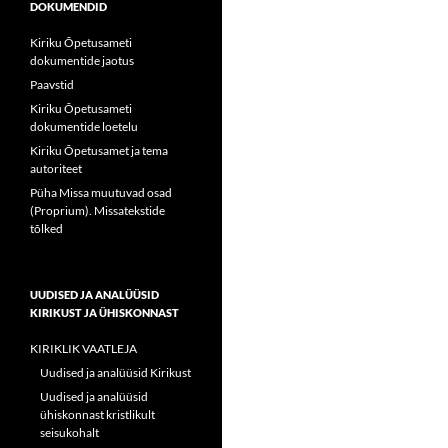
DOKUMENDID
Kiriku Õpetusameti
dokumentide jaotus
Paavstid
Kiriku Õpetusameti
dokumentide loetelu
Kiriku Õpetusamet ja tema
autoriteet
Püha Missa muutuvad osad
(Proprium). Missatekstide
tõlked
UUDISED JA ANALÜÜSID
KIRIKUST JA ÜHISKONNAST
KIRIKLIK VAATLEJA
Uudised ja analüüsid Kirikust
Uudised ja analüüsid
ühiskonnast kristlikult
seisukohalt