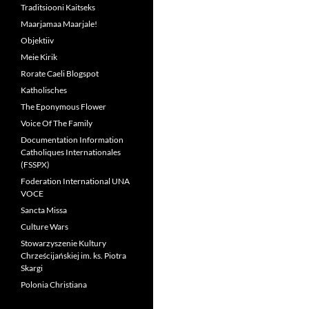
Traditsiooni Kaitseks
Maarjamaa Maarjale!
Objektiiv
Meie Kirik
Rorate Caeli Blogspot
Katholisches
The Eponymous Flower
Voice Of The Family
Documentation Information
Catholiques Internationales
(FSSPX)
Foderation International UNA
VOCE
Sancta Missa
Culture Wars
Stowarzyszenie Kultury
Chrześcijańskiej im. ks. Piotra
Skargi
Polonia Christiana