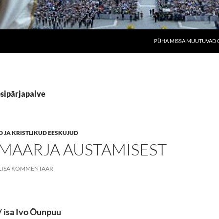
PÜHA MISSA MUUTUVAD O
osipärjapalve
 JA KRISTLIKUD EESKUJUD
 MAARJA AUSTAMISEST
LISA KOMMENTAAR
/ isa Ivo Õunpuu