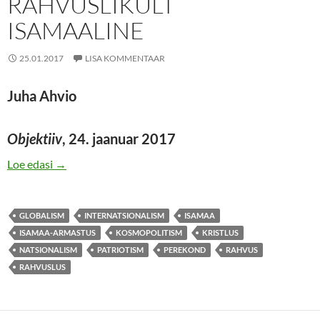
RAHVUSLIKULT
ISAMAALINE
25.01.2017
LISA KOMMENTAAR
Juha Ahvio
Objektiiv
, 24. jaanuar 2017
KRISTLANE PEAB OLEMA RAHVUSLIKULT ISAMAA
Loe edasi
→
GLOBALISM
INTERNATSIONALISM
ISAMAA
ISAMAA-ARMASTUS
KOSMOPOLITISM
KRISTLUS
NATSIONALISM
PATRIOTISM
PEREKOND
RAHVUS
RAHVUSLUS