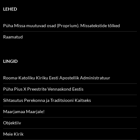
LEHED
Püha Missa muutuvad osad (Proprium). Missatekstide tõlked
Raamatud
LINGID
Rooma-Katoliku Kiriku Eesti Apostellik Administratuur
Püha Pius X Preestrite Vennaskond Eestis
Sihtasutus Perekonna ja Traditsiooni Kaitseks
Maarjamaa Maarjale!
Objektiiv
Meie Kirik