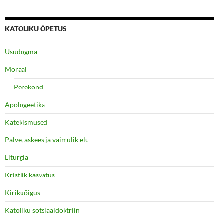
KATOLIKU ÕPETUS
Usudogma
Moraal
Perekond
Apologeetika
Katekismused
Palve, askees ja vaimulik elu
Liturgia
Kristlik kasvatus
Kirikuõigus
Katoliku sotsiaaldoktriin