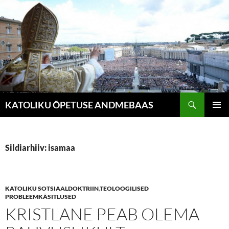
Liigu
sisu
juurde
Otsi
KATOLIKU ÕPETUSE ANDMEBAAS
PEAME
Sildiarhiiv: isamaa
KATOLIKU SOTSIAALDOKTRIIN
,
TEOLOOGILISED
PROBLEEMKÄSITLUSED
KRISTLANE PEAB OLEMA