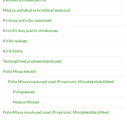
Maarja, pühakud ja kristlikud eeskujud
Kristuse ja Kiriku vaenlased
Kriis Kirikus ja kriis ühiskonnas
Kiriku ajalugu
Kirik Eestis
Teoloogilised probleemkäsitlused
Püha Missa tekstid
Püha Missa muutuvad osad (Proprium). Missatekstide tõlked
Pühapäevad
Maarja Missad
Püha Missa muutuvad osad (Proprium). Missatekstide tõlked