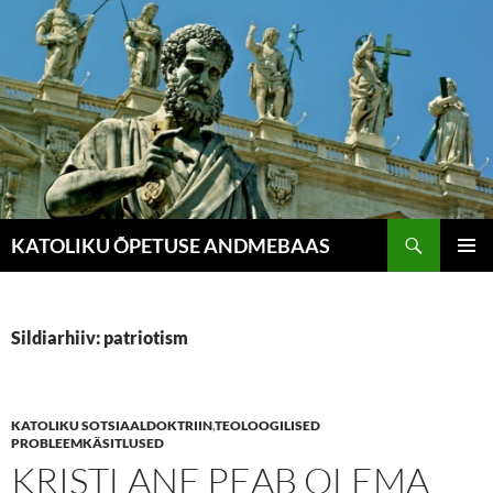
Liigu
sisu
juurde
Otsi
KATOLIKU ÕPETUSE ANDMEBAAS
PEAME
Sildiarhiiv: patriotism
KATOLIKU SOTSIAALDOKTRIIN
,
TEOLOOGILISED
PROBLEEMKÄSITLUSED
KRISTLANE PEAB OLEMA