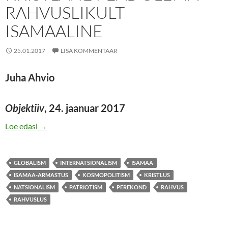
RAHVUSLIKULT
ISAMAALINE
25.01.2017
LISA KOMMENTAAR
Juha Ahvio
Objektiiv
, 24. jaanuar 2017
KRISTLANE PEAB OLEMA RAHVUSLIKULT ISAMAA
Loe edasi
→
GLOBALISM
INTERNATSIONALISM
ISAMAA
ISAMAA-ARMASTUS
KOSMOPOLITISM
KRISTLUS
NATSIONALISM
PATRIOTISM
PEREKOND
RAHVUS
RAHVUSLUS