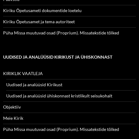
Kiriku Õpetusameti dokumentide loetelu
Kiriku Õpetusamet ja tema autoriteet
Püha Missa muutuvad osad (Proprium). Missatekstide tõlked
UUDISED JA ANALÜÜSID KIRIKUST JA ÜHISKONNAST
KIRIKLIK VAATLEJA
Uudised ja analüüsid Kirikust
Uudised ja analüüsid ühiskonnast kristlikult seisukohalt
Objektiiv
Meie Kirik
Püha Missa muutuvad osad (Proprium). Missatekstide tõlked