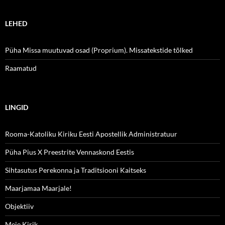
LEHED
Püha Missa muutuvad osad (Proprium). Missatekstide tõlked
Raamatud
LINGID
Rooma-Katoliku Kiriku Eesti Apostellik Administratuur
Püha Pius X Preestrite Vennaskond Eestis
Sihtasutus Perekonna ja Traditsiooni Kaitseks
Maarjamaa Maarjale!
Objektiiv
Meie Kirik