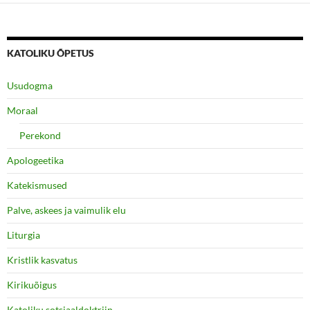
KATOLIKU ÕPETUS
Usudogma
Moraal
Perekond
Apologeetika
Katekismused
Palve, askees ja vaimulik elu
Liturgia
Kristlik kasvatus
Kirikuõigus
Katoliku sotsiaaldoktriin