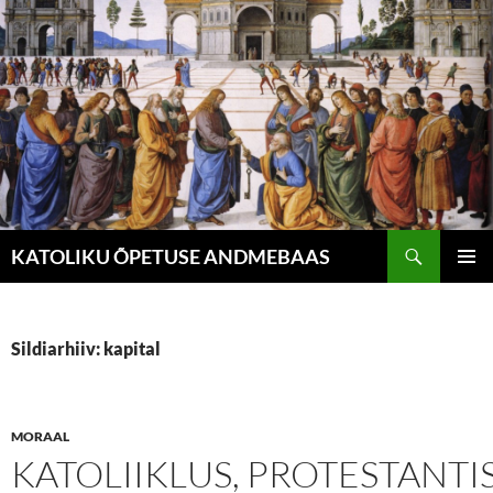
Liigu
sisu
juurde
Otsi
KATOLIKU ÕPETUSE ANDMEBAAS
PEAME
Sildiarhiiv: kapital
MORAAL
KATOLIIKLUS, PROTESTANTI