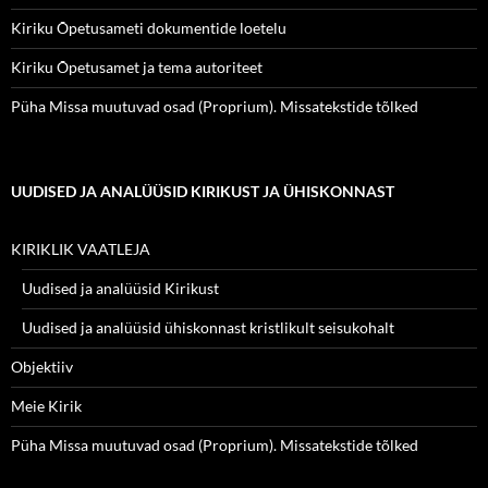
Kiriku Õpetusameti dokumentide loetelu
Kiriku Õpetusamet ja tema autoriteet
Püha Missa muutuvad osad (Proprium). Missatekstide tõlked
UUDISED JA ANALÜÜSID KIRIKUST JA ÜHISKONNAST
KIRIKLIK VAATLEJA
Uudised ja analüüsid Kirikust
Uudised ja analüüsid ühiskonnast kristlikult seisukohalt
Objektiiv
Meie Kirik
Püha Missa muutuvad osad (Proprium). Missatekstide tõlked