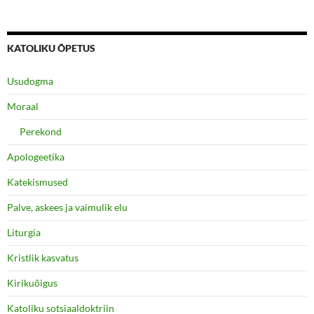
KATOLIKU ÕPETUS
Usudogma
Moraal
Perekond
Apologeetika
Katekismused
Palve, askees ja vaimulik elu
Liturgia
Kristlik kasvatus
Kirikuõigus
Katoliku sotsiaaldoktriin