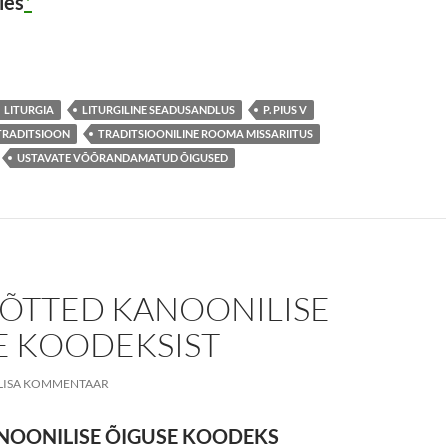
ies
*
IÕIGUS
LITURGIA
LITURGILINE SEADUSANDLUS
P. PIUS V
TRADITSIOON
TRADITSIOONILINE ROOMA MISSARIITUS
USTAVATE VÕÕRANDAMATUD ÕIGUSED
VÕTTED KANOONILISE
E KOODEKSIST
LISA KOMMENTAAR
NOONILISE ÕIGUSE KOODEKS