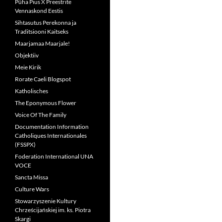
Püha Pius X Preestrite
Vennaskond Eestis
Sihtasutus Perekonna ja
Traditsiooni Kaitseks
Maarjamaa Maarjale!
Objektiiv
Meie Kirik
Rorate Caeli Blogspot
Katholisches
The Eponymous Flower
Voice Of The Family
Documentation Information
Catholiques Internationales
(FSSPX)
Foderation International UNA
VOCE
Sancta Missa
Culture Wars
Stowarzyszenie Kultury
Chrześcijańskiej im. ks. Piotra
Skargi