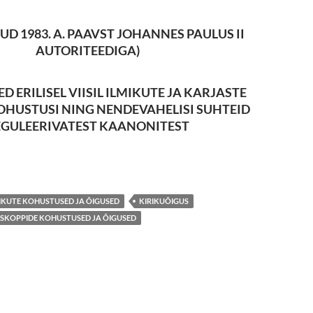
UD 1983. A. PAAVST JOHANNES PAULUS II
AUTORITEEDIGA
)
D ERILISEL VIISIL ILMIKUTE JA KARJASTE
KOHUSTUSI NING NENDEVAHELISI SUHTEID
EGULEERIVATEST KAANONITEST
AVÕTTED KANOONILISE ÕIGUSE KOODEKSIST
IKUTE KOHUSTUSED JA ÕIGUSED
KIRIKUÕIGUS
ISKOPPIDE KOHUSTUSED JA ÕIGUSED