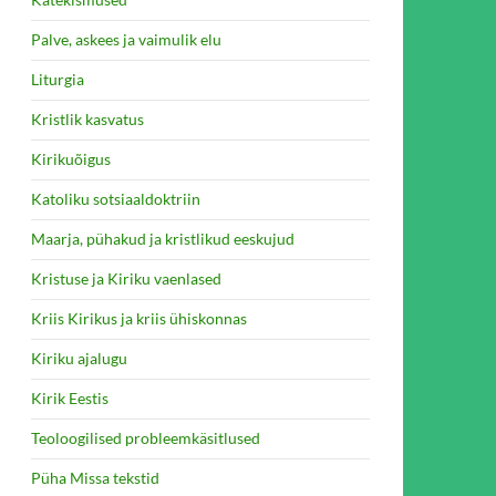
Palve, askees ja vaimulik elu
Liturgia
Kristlik kasvatus
Kirikuõigus
Katoliku sotsiaaldoktriin
Maarja, pühakud ja kristlikud eeskujud
Kristuse ja Kiriku vaenlased
Kriis Kirikus ja kriis ühiskonnas
Kiriku ajalugu
Kirik Eestis
Teoloogilised probleemkäsitlused
Püha Missa tekstid