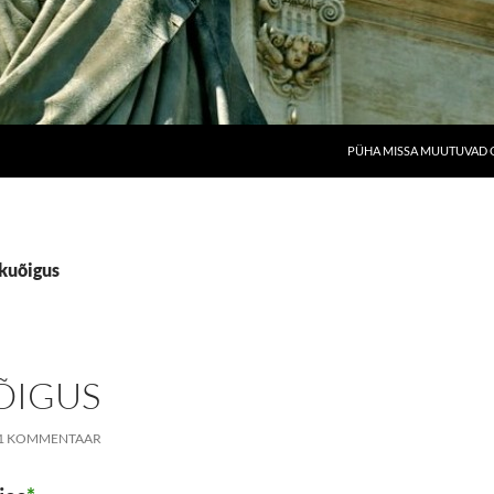
PÜHA MISSA MUUTUVAD O
ikuõigus
ÕIGUS
1 KOMMENTAAR