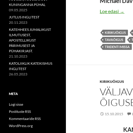
Michael Dav
KUNINGANNA PÜHAL
09.05.2025
SÜNN
Loe edasi
→
JUTLUS INGLITEST
20.11.2023
KATEHHEES JUMALIKUST
KIRIKUÕIGUS
ILMUTUSEST,
TAVAÕIGUS
APOSTELLIKUST
PÄRIMUSEST JA
TRIDENTI MISSA
PÜHAKIRJAST.
21.10.2023
KATOLIIKLIK KATEKISMUS
INGLITEST
26.05.2023
KIRIKUÕIGUS
VÄLJA
META
ÕIGUS
Logi sisse
Postituste RSS
15.10.2015
Kommentaaride RSS
WordPress.org
KA