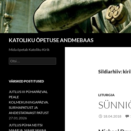
Otsi
KATOLIKU ÕPETUSE ANDMEBAAS
Mida õpetab Katoliku Kirik
Otsi:
Sildiarhiiv: kir
VÄRSKED POSTITUSED
JUTLUS III PÜHAPÄEVAL
LITURGIA
PEALE
SÜNNI
KOLMEKUNINGAPÄEVA.
SURMAPATUST JA
ANDESTATAVAST PATUST
18.04.2018
27.01.2026
JUTLUS PÜHA NEITSI
MAARJA, MAARJAMAA