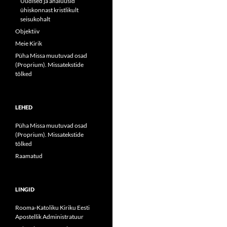
Uudised ja analüüsid
ühiskonnast kristlikult
seisukohalt
Objektiiv
Meie Kirik
Püha Missa muutuvad osad
(Proprium). Missatekstide
tõlked
LEHED
Püha Missa muutuvad osad
(Proprium). Missatekstide
tõlked
Raamatud
LINGID
Rooma-Katoliku Kiriku Eesti
Apostellik Administratuur