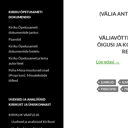
KIRIKU ÕPETUSAMETI
(VÄLJA ANT
DOKUMENDID
Kiriku Õpetusameti
dokumentide jaotus
VÄLJAVÕTTE
Paavstid
ÕIGUSI JA 
Kiriku Õpetusameti
R
dokumentide loetelu
Kiriku Õpetusamet ja tema
VÄLJ
Loe edasi
→
autoriteet
Püha Missa muutuvad osad
(Proprium). Missatekstide
tõlked
ILMIKUD
ILM
PIISKOPID
PI
UUDISED JA ANALÜÜSID
KIRIKUST JA ÜHISKONNAST
KIRIKLIK VAATLEJA
Uudised ja analüüsid Kirikust