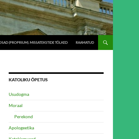
SAD (PROPRIUM). MISSATEKSTIDE TÕLKED
RAAMATUD
KATOLIKU ÕPETUS
Usudogma
Moraal
Perekond
Apologeetika
Katekismused