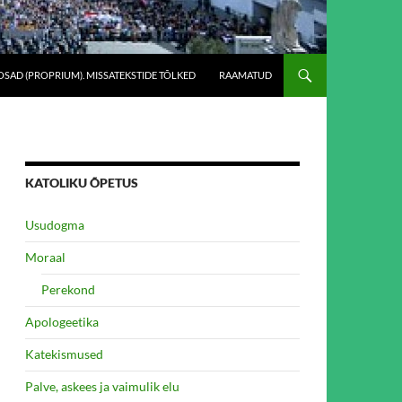
SAD (PROPRIUM). MISSATEKSTIDE TÕLKED
RAAMATUD
KATOLIKU ÕPETUS
Usudogma
Moraal
Perekond
Apologeetika
Katekismused
Palve, askees ja vaimulik elu