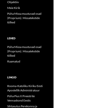
Objektiiv
Meie Kirik
Püha Missa muutuvad osad
(Proprium). Missatekstide
tõlked
LEHED
Püha Missa muutuvad osad
(Proprium). Missatekstide
tõlked
Raamatud
LINGID
Rooma-Katoliku Kiriku Eesti
Apostellik Administratuur
Püha Pius X Preestrite
Vennaskond Eestis
Sihtasutus Perekonna ja