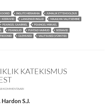
IKOORID
INGLITE HIERARHIA
JUMALIK ETTEHOOLDUS
KEERUVID
LANGENUD INGLID
MAAILMA VALITSEMINE
PEAINGEL GAABRIEL
PEAINGEL MIIKAEL
EL
PEAINGLID
PUHTAD VAIMUD
SEERAVID
TROONID
ÜLEMUSED
VALITSUSED (VÜRSTID)
IKLIK KATEKISMUS
EST
18 KOMMENTAARI
. Hardon S.J.