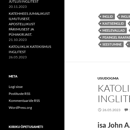
JUTLUS INGLITEST
20.11.2023
KATEHHEES JUMALIKUST
INGLID
INGL
ILMUTUSEST,
KAITSEINGLID
APOSTELLIKUST
PÄRIMUSEST JA
MEELEVALLAD
PÜHAKIRJAST.
PEAINGEL RAAFA
21.10.2023
SEESTUMINE
KATOLIIKLIK KATEKISMUS
INGLITEST
26.05.2023
META
USUDOGMA
KATOLI
Logi sisse
Postituste RSS
INGLIT
Kommentaaride RSS
WordPress.org
26.05.2023
isa John A
KIRIKU ÕPETUSAMETI