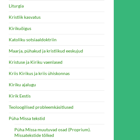
Liturgia
Kristlik kasvatus
Kirikuõigus
Katoliku sotsiaaldoktriin
Maarja, pühakud ja kristlikud eeskujud
Kristuse ja Kiriku vaenlased
Kriis Kirikus ja kriis ühiskonnas
Kiriku ajalugu
Kirik Eestis
Teoloogilised probleemkäsitlused
Püha Missa tekstid
Püha Missa muutuvad osad (Proprium).
Missatekstide tõlked