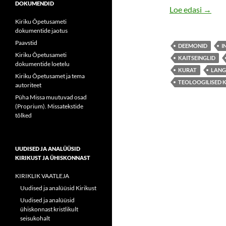
DOKUMENDID
KATOL
Loe edasi
→
Kiriku Õpetusameti
dokumentide jaotus
Paavstid
DEEMONID
I
Kiriku Õpetusameti
KAITSEINGLID
dokumentide loetelu
KURAT
LANG
Kiriku Õpetusamet ja tema
TEOLOOGILISED 
autoriteet
Püha Missa muutuvad osad
(Proprium). Missatekstide
tõlked
UUDISED JA ANALÜÜSID
KIRIKUST JA ÜHISKONNAST
KIRIKLIK VAATLEJA
Uudised ja analüüsid Kirikust
Uudised ja analüüsid
ühiskonnast kristlikult
seisukohalt