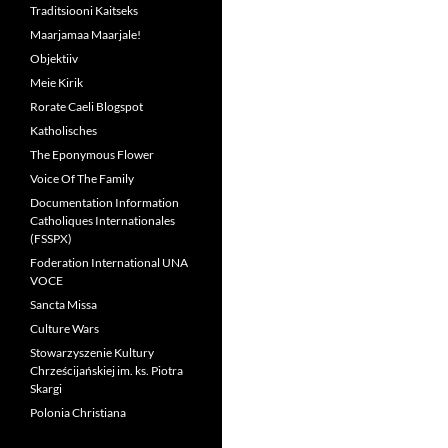
Traditsiooni Kaitseks
Maarjamaa Maarjale!
Objektiiv
Meie Kirik
Rorate Caeli Blogspot
Katholisches
The Eponymous Flower
Voice Of The Family
Documentation Information
Catholiques Internationales
(FSSPX)
Foderation International UNA
VOCE
Sancta Missa
Culture Wars
Stowarzyszenie Kultury
Chrześcijańskiej im. ks. Piotra
Skargi
Polonia Christiana