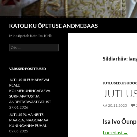
Otsi
KATOLIKU ÕPETUSE ANDMEBAAS
Mida õpetab Katoliku Kirik
Otsi:
Sildiarhiiv: lan
VÄRSKED POSTITUSED
JUTLUS III PÜHAPÄEVAL
JUTLUSED
,
USUDO
PEALE
JUTLUS
KOLMEKUNINGAPÄEVA.
SURMAPATUST JA
ANDESTATAVAST PATUST
20.11.2023
27.01.2026
JUTLUS PÜHA NEITSI
MAARJA, MAARJAMAA
Isa Ivo Õun
KUNINGANNA PÜHAL
09.05.2025
JUTLU
Loe edasi
→