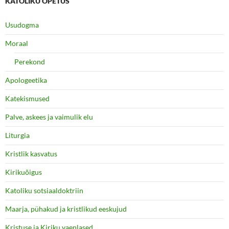
KATOLIKU ÕPETUS
Usudogma
Moraal
Perekond
Apologeetika
Katekismused
Palve, askees ja vaimulik elu
Liturgia
Kristlik kasvatus
Kirikuõigus
Katoliku sotsiaaldoktriin
Maarja, pühakud ja kristlikud eeskujud
Kristuse ja Kiriku vaenlased