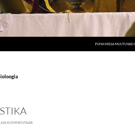
PÜHA MISSA MUUTUVAD O
sioloogia
STIKA
LISA KOMMENTAAR