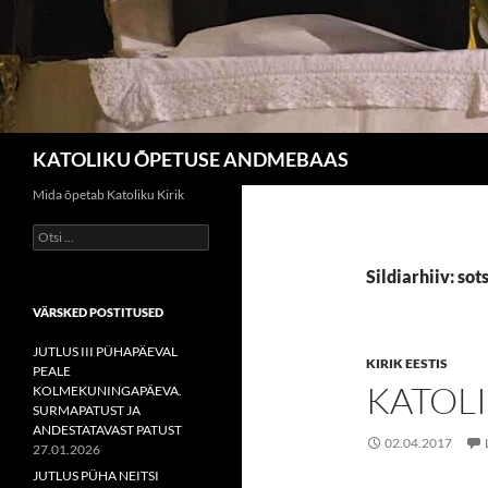
Otsi
KATOLIKU ÕPETUSE ANDMEBAAS
Mida õpetab Katoliku Kirik
Otsi:
Sildiarhiiv: sot
VÄRSKED POSTITUSED
JUTLUS III PÜHAPÄEVAL
KIRIK EESTIS
PEALE
KATOLI
KOLMEKUNINGAPÄEVA.
SURMAPATUST JA
ANDESTATAVAST PATUST
02.04.2017
27.01.2026
JUTLUS PÜHA NEITSI