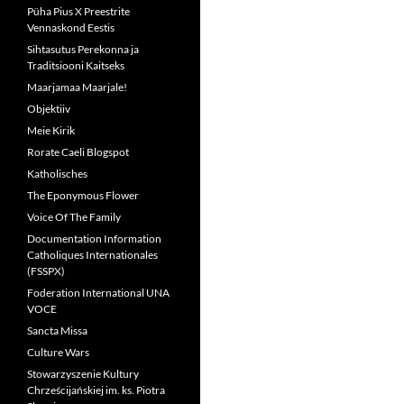
Püha Pius X Preestrite
Vennaskond Eestis
Sihtasutus Perekonna ja
Traditsiooni Kaitseks
Maarjamaa Maarjale!
Objektiiv
Meie Kirik
Rorate Caeli Blogspot
Katholisches
The Eponymous Flower
Voice Of The Family
Documentation Information
Catholiques Internationales
(FSSPX)
Foderation International UNA
VOCE
Sancta Missa
Culture Wars
Stowarzyszenie Kultury
Chrześcijańskiej im. ks. Piotra