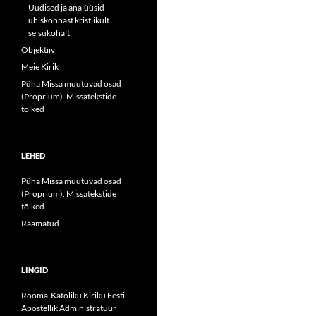
Uudised ja analüüsid
ühiskonnast kristlikult
seisukohalt
Objektiiv
Meie Kirik
Püha Missa muutuvad osad
(Proprium). Missatekstide
tõlked
LEHED
Püha Missa muutuvad osad
(Proprium). Missatekstide
tõlked
Raamatud
LINGID
Rooma-Katoliku Kiriku Eesti
Apostellik Administratuur