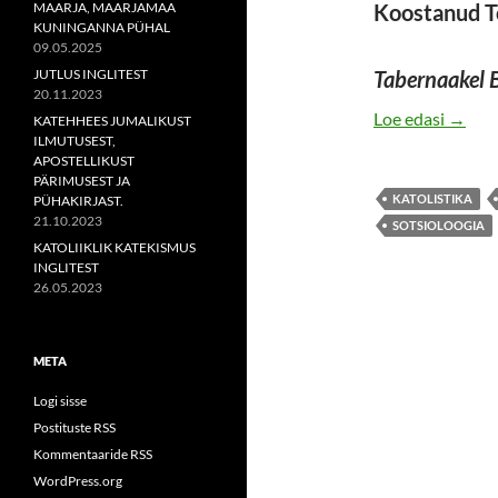
MAARJA, MAARJAMAA
Koostanud T
KUNINGANNA PÜHAL
09.05.2025
JUTLUS INGLITEST
Tabernaakel 
20.11.2023
KATOL
Loe edasi
→
KATEHHEES JUMALIKUST
ILMUTUSEST,
APOSTELLIKUST
PÄRIMUSEST JA
KATOLISTIKA
PÜHAKIRJAST.
21.10.2023
SOTSIOLOOGIA
KATOLIIKLIK KATEKISMUS
INGLITEST
26.05.2023
META
Logi sisse
Postituste RSS
Kommentaaride RSS
WordPress.org