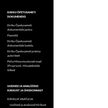
KIRIKU ÕPETUSAMETI
DOKUMENDID
Kiriku Õpetusameti
dokumentide jaotus
Paavstid
Kiriku Õpetusameti
dokumentide loetelu
Kiriku Õpetusamet ja tema
autoriteet
Püha Missa muutuvad osad
(Proprium). Missatekstide
tõlked
UUDISED JA ANALÜÜSID
KIRIKUST JA ÜHISKONNAST
KIRIKLIK VAATLEJA
Uudised ja analüüsid Kirikust