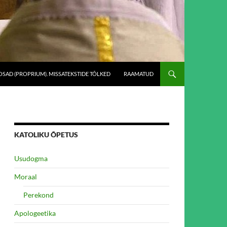
SAD (PROPRIUM). MISSATEKSTIDE TÕLKED
RAAMATUD
KATOLIKU ÕPETUS
Usudogma
Moraal
Perekond
Apologeetika