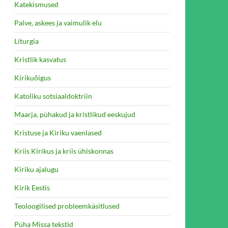
Katekismused
Palve, askees ja vaimulik elu
Liturgia
Kristlik kasvatus
Kirikuõigus
Katoliku sotsiaaldoktriin
Maarja, pühakud ja kristlikud eeskujud
Kristuse ja Kiriku vaenlased
Kriis Kirikus ja kriis ühiskonnas
Kiriku ajalugu
Kirik Eestis
Teoloogilised probleemkäsitlused
Püha Missa tekstid