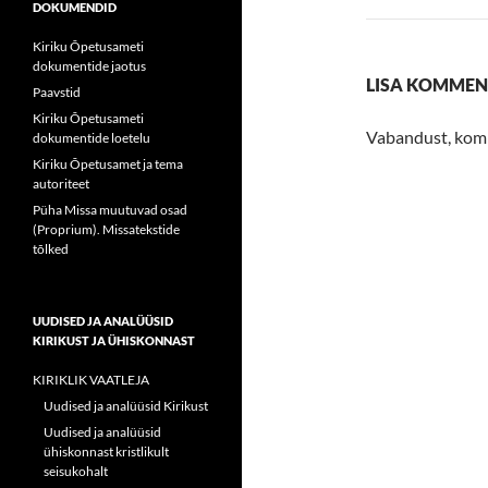
DOKUMENDID
Kiriku Õpetusameti
dokumentide jaotus
LISA KOMME
Paavstid
Kiriku Õpetusameti
Vabandust, kom
dokumentide loetelu
Kiriku Õpetusamet ja tema
autoriteet
Püha Missa muutuvad osad
(Proprium). Missatekstide
tõlked
UUDISED JA ANALÜÜSID
KIRIKUST JA ÜHISKONNAST
KIRIKLIK VAATLEJA
Uudised ja analüüsid Kirikust
Uudised ja analüüsid
ühiskonnast kristlikult
seisukohalt