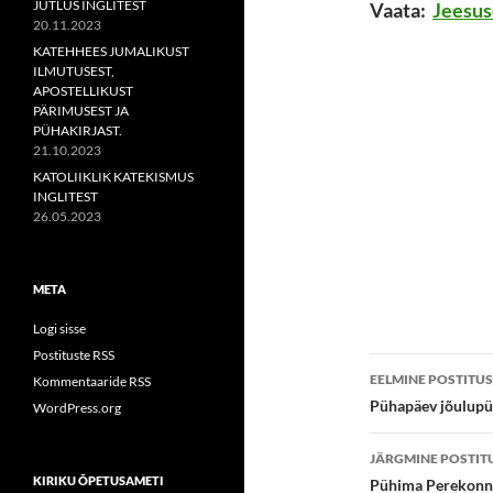
JUTLUS INGLITEST
Vaata:
Jeesus
20.11.2023
KATEHHEES JUMALIKUST
ILMUTUSEST,
APOSTELLIKUST
PÄRIMUSEST JA
PÜHAKIRJAST.
21.10.2023
KATOLIIKLIK KATEKISMUS
INGLITEST
26.05.2023
META
Logi sisse
Postituste RSS
Postitust
EELMINE POSTITUS
Kommentaaride RSS
töölaud
Pühapäev jõulupü
WordPress.org
JÄRGMINE POSTIT
KIRIKU ÕPETUSAMETI
Pühima Perekonn