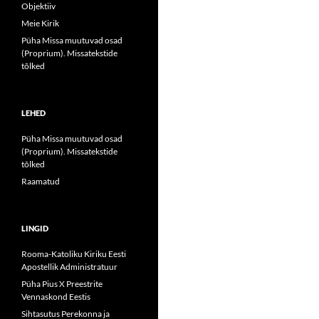
Objektiiv
Meie Kirik
Püha Missa muutuvad osad
(Proprium). Missatekstide
tõlked
LEHED
Püha Missa muutuvad osad
(Proprium). Missatekstide
tõlked
Raamatud
LINGID
Rooma-Katoliku Kiriku Eesti
Apostellik Administratuur
Püha Pius X Preestrite
Vennaskond Eestis
Sihtasutus Perekonna ja