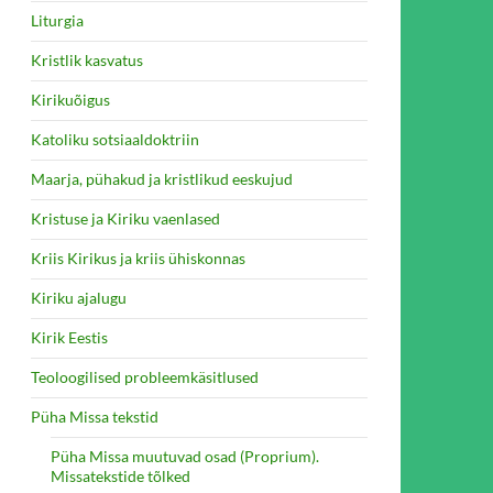
Liturgia
Kristlik kasvatus
Kirikuõigus
Katoliku sotsiaaldoktriin
Maarja, pühakud ja kristlikud eeskujud
Kristuse ja Kiriku vaenlased
Kriis Kirikus ja kriis ühiskonnas
Kiriku ajalugu
Kirik Eestis
Teoloogilised probleemkäsitlused
Püha Missa tekstid
Püha Missa muutuvad osad (Proprium).
Missatekstide tõlked