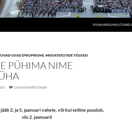
PÜHA MISSA MUUTUVAD O
UVAD OSAD (PROPRIUM). MISSATEKSTIDE TÕLKED
SE PÜHIMA NIME
ÜHA
IVO
LISA KOMMENTAAR
ääb 2. ja 5. jaanuari vahele, või kui selline puudub,
siis 2. jaanuaril