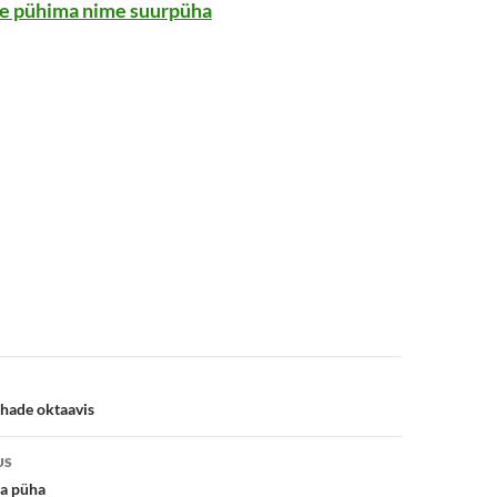
e
pühima nime suurpüha
e
hade oktaavis
US
a püha