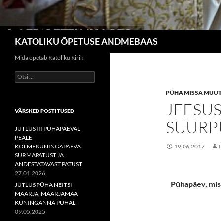
Otsi
KATOLIKU ÕPETUSE ANDMEBAAS
Mida õpetab Katoliku Kirik
Otsi:
PÜHA MISSA MUUT
JEESU
VÄRSKED POSTITUSED
SUURP
JUTLUS III PÜHAPÄEVAL
PEALE
KOLMEKUNINGAPÄEVA.
19.06.2017
SURMAPATUST JA
ANDESTATAVAST PATUST
27.01.2026
Pühapäev, mis j
JUTLUS PÜHA NEITSI
MAARJA, MAARJAMAA
KUNINGANNA PÜHAL
09.05.2025