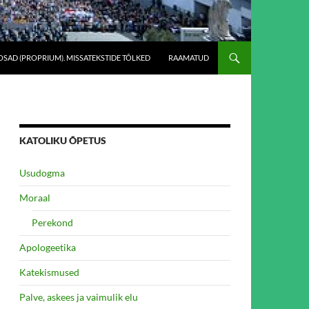
SAD (PROPRIUM). MISSATEKSTIDE TÕLKED
RAAMATUD
KATOLIKU ÕPETUS
Usudogma
Moraal
Perekond
Apologeetika
Katekismused
Palve, askees ja vaimulik elu