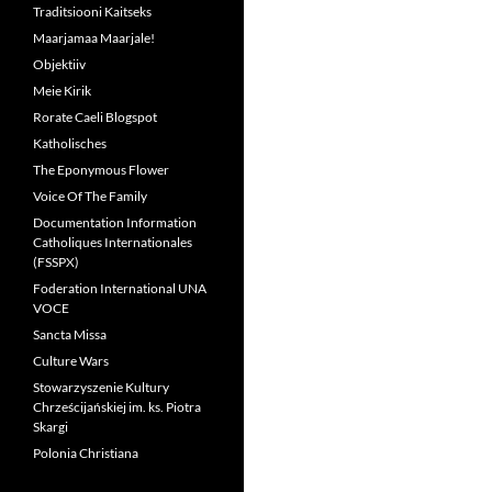
Traditsiooni Kaitseks
Maarjamaa Maarjale!
Objektiiv
Meie Kirik
Rorate Caeli Blogspot
Katholisches
The Eponymous Flower
Voice Of The Family
Documentation Information
Catholiques Internationales
(FSSPX)
Foderation International UNA
VOCE
Sancta Missa
Culture Wars
Stowarzyszenie Kultury
Chrześcijańskiej im. ks. Piotra
Skargi
Polonia Christiana