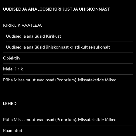
UUDISED JA ANALÜÜSID KIRIKUST JA ÜHISKONNAST
KIRIKLIK VAATLEJA
Uudised ja analüüsid Kirikust
Uudised ja analüüsid ühiskonnast kristlikult seisukohalt
Objektiiv
Meie Kirik
Püha Missa muutuvad osad (Proprium). Missatekstide tõlked
LEHED
Püha Missa muutuvad osad (Proprium). Missatekstide tõlked
Raamatud