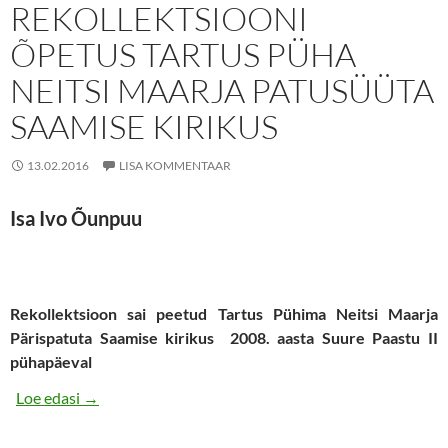
REKOLLEKTSIOONI
ÕPETUS TARTUS PÜHA
NEITSI MAARJA PATUSÜÜTA
SAAMISE KIRIKUS
13.02.2016
LISA KOMMENTAAR
Isa Ivo Õunpuu
Rekollektsioon sai peetud Tartus Pühima Neitsi Maarja
Pärispatuta Saamise kirikus 2008. aasta
Suure Paastu II
pühapäeval
SUURE PAASTU REKOLLEKTSIOONI ÕPETUS TART
Loe edasi
→