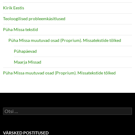
Kirik Eestis
Teoloogilised probleemkäsitlused
Püha Missa tekstid
Püha Missa muutuvad osad (Proprium). Missatekstide tõlked
Pühapäevad
Maarja Missad
Püha Missa muutuvad osad (Proprium). Missatekstide tõlked
Otsi:
VÄRSKED POSTITUSED