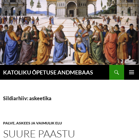
Liigu
sisu
juurde
Otsi
KATOLIKU ÕPETUSE ANDMEBAAS
PEAME
Sildiarhiiv: askeetika
PALVE, ASKEES JA VAIMULIK ELU
SUURE PAASTU