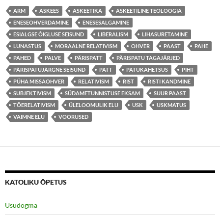
ARM
ASKEES
ASKEETIKA
ASKEETILINE TEOLOOGIA
ENESEOHVERDAMINE
ENESESALGAMINE
ESIALGSE ÕIGLUSE SEISUND
LIBERALISM
LIHASURETAMINE
LUNASTUS
MORAALNE RELATIVISM
OHVER
PAAST
PAHE
PAHED
PALVE
PÄRISPATT
PÄRISPATU TAGAJÄRJED
PÄRISPATUJÄRGNE SEISUND
PATT
PATUKAHETSUS
PIHT
PÜHA MISSAOHVER
RELATIVISM
RIST
RISTI KANDMINE
SUBJEKTIVISM
SÜDAMETUNNISTUSE EKSAM
SUUR PAAST
TÕERELATIVISM
ÜLELOOMULIK ELU
USK
USKMATUS
VAIMNE ELU
VOORUSED
KATOLIKU ÕPETUS
Usudogma