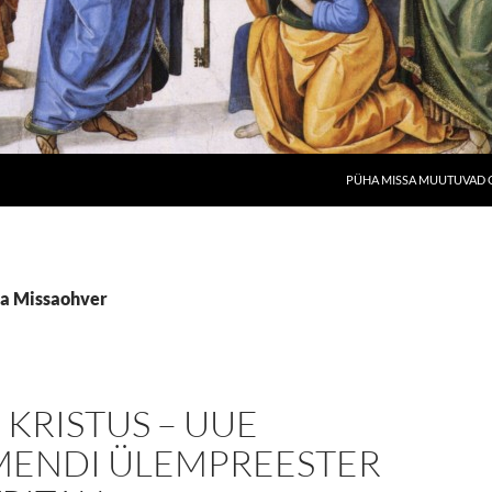
PÜHA MISSA MUUTUVAD O
üha Missaohver
 KRISTUS – UUE
MENDI ÜLEMPREESTER