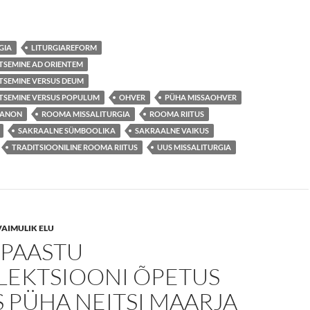
GIA
LITURGIAREFORM
ITSEMINE AD ORIENTEM
ITSEMINE VERSUS DEUM
ITSEMINE VERSUS POPULUM
OHVER
PÜHA MISSAOHVER
AANON
ROOMA MISSALITURGIA
ROOMA RIITUS
SAKRAALNE SÜMBOOLIKA
SAKRAALNE VAIKUS
TRADITSIOONILINE ROOMA RIITUS
UUS MISSALITURGIA
VAIMULIK ELU
 PAASTU
LEKTSIOONI ÕPETUS
 PÜHA NEITSI MAARJA