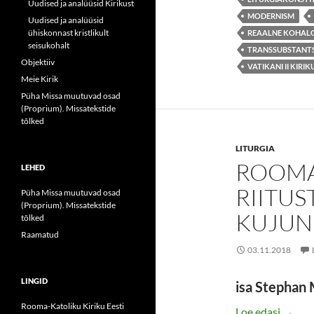
Uudised ja analüüsid Kirikust
MODERNISM
Uudised ja analüüsid
ühiskonnast kristlikult
REAALNE KOHALOL
seisukohalt
TRANSSUBSTANT
Objektiiv
VATIKANI II KIR
Meie Kirik
Püha Missa muutuvad osad
(Proprium). Missatekstide
tõlked
LITURGIA
ROOMA
LEHED
RIITUS
Püha Missa muutuvad osad
(Proprium). Missatekstide
KUJUN
tõlked
Raamatud
03.11.2018
LINGID
isa Stephan
Rooma-Katoliku Kiriku Eesti
ROOMA
Loe edasi
→