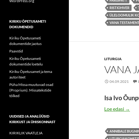
PÄRISPATT
P
WordPress.org
RISTIOHVER
ÜLELOOMULIK K
KIRIKU ÕPETUSAMETI
VANA TESTAMEN
DOKUMENDID
Kiriku Õpetusameti
dokumentide jaotus
Paavstid
Kiriku Õpetusameti
LITURGIA
dokumentide loetelu
VANA J
Kiriku Õpetusamet ja tema
autoriteet
04.09.2021
Püha Missa muutuvad osad
(Proprium). Missatekstide
tõlked
Isa Ivo Õun
VANA 
Loe edasi
→
UUDISED JA ANALÜÜSID
KIRIKUST JA ÜHISKONNAST
ANNIBALE BUGNIN
KIRIKLIK VAATLEJA
LITURGIAKONSTI