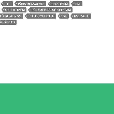
PIHT
PÜHA MISSAOHVER
RELATIVISM
RIST
SUBJEKTIVISM
SÜDAMETUNNISTUSE EKSAM
TÕERELATIVISM
ÜLELOOMULIK ELU
USK
USKMATUS
VOORUSED