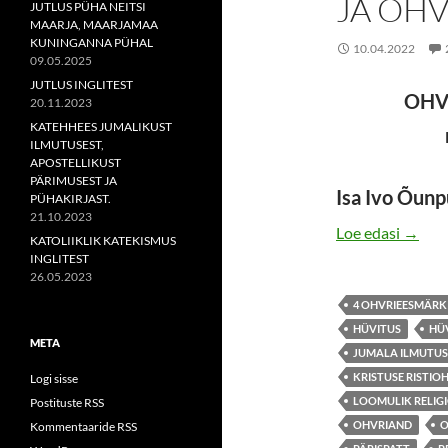
JA OHV
JUTLUS PÜHA NEITSI
MAARJA, MAARJAMAA
KUNINGANNA PÜHAL
10.04.2022
09.05.2025
JUTLUS INGLITEST
OHV
20.11.2023
KATEHHEES JUMALIKUST
ILMUTUSEST,
APOSTELLIKUST
PÄRIMUSEST JA
Isa Ivo Õun
PÜHAKIRJAST.
21.10.2023
JEESU
Loe edasi
→
KATOLIIKLIK KATEKISMUS
INGLITEST
26.05.2023
4 OHVRIEESMÄRK
HÜVITUS
HÜV
META
JUMALA ILMUTUS
KRISTUSE RISTIO
Logi sisse
LOOMULIK RELIG
Postituste RSS
OHVRIAND
O
Kommentaaride RSS