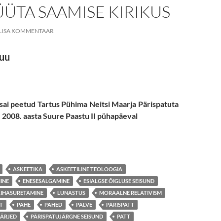
ÜTA SAAMISE KIRIKUS
LISA KOMMENTAAR
puu
sai peetud Tartus Pühima Neitsi Maarja Pärispatuta
 2008. aasta
Suure Paastu II pühapäeval
E PAASTU REKOLLEKTSIOONI ÕPETUS TARTUS PÜHA NEITSI
ASKEETIKA
ASKEETILINE TEOLOOGIA
INE
ENESESALGAMINE
ESIALGSE ÕIGLUSE SEISUND
LIHASURETAMINE
LUNASTUS
MORAALNE RELATIVISM
T
PAHE
PAHED
PALVE
PÄRISPATT
JÄRJED
PÄRISPATUJÄRGNE SEISUND
PATT