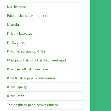
Katekismused
Palve, askees ja vaimulik elu
Liturgia
Kristlik kasvatus
Kirikuõigus
Katoliku sotsiaaldoktriin
L
Maarja, pühakud ja kristlikud eeskujud
Kristuse ja Kiriku vaenlased
Kriis Kirikus ja kriis ühiskonnas
Kiriku ajalugu
Kirik Eestis
Teoloogilised probleemkäsitlused