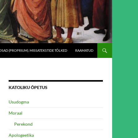
SAD (PROPRIUM). MISSATEKSTIDE TÕLKED
RAAMATUD
KATOLIKU ÕPETUS
Usudogma
Moraal
Perekond
Apologeetika