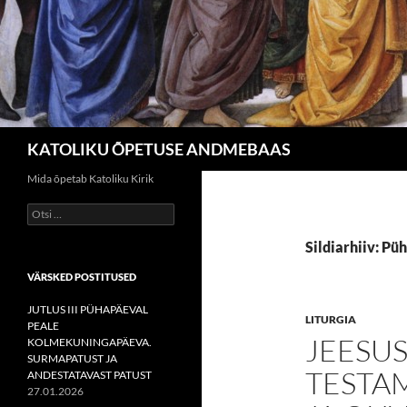
Otsi
KATOLIKU ÕPETUSE ANDMEBAAS
Mida õpetab Katoliku Kirik
Otsi:
Sildiarhiiv: P
VÄRSKED POSTITUSED
JUTLUS III PÜHAPÄEVAL
LITURGIA
PEALE
JEESUS
KOLMEKUNINGAPÄEVA.
SURMAPATUST JA
TESTA
ANDESTATAVAST PATUST
27.01.2026