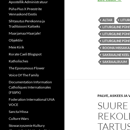
Apostellik Administratuur
Püha Pius X Preestrite
Vennaskond Eestis
ALTAR
LITUR
Sihtasutus Perekonna ja
Traditsiooni Kaitseks
LITURGILINE PÜH
Maarjamaa Maarjale!
LITURGILINE PÜH
Objektiiv
LITURGILINE PÜH
Meie Kirik
ROOMA MISSAK
Rorate Caeli Blogspot
SAKRAALNE KEEL
Katholisches
SAKRAALRUUM
The Eponymous Flower
Voice Of The Family
Documentation Information
Catholiques Internationales
(FSSPX)
PALVE, ASKEES JA 
Foderation International UNA
SUURE
VOCE
Sancta Missa
REKOL
Culture Wars
TARTUS
Stowarzyszenie Kultury