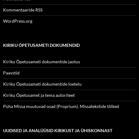
Kommentaaride RSS
WordPress.org
KIRIKU ÕPETUSAMETI DOKUMENDID
Kiriku Õpetusameti dokumentide jaotus
Paavstid
Kiriku Õpetusameti dokumentide loetelu
Kiriku Õpetusamet ja tema autoriteet
Püha Missa muutuvad osad (Proprium). Missatekstide tõlked
UUDISED JA ANALÜÜSID KIRIKUST JA ÜHISKONNAST