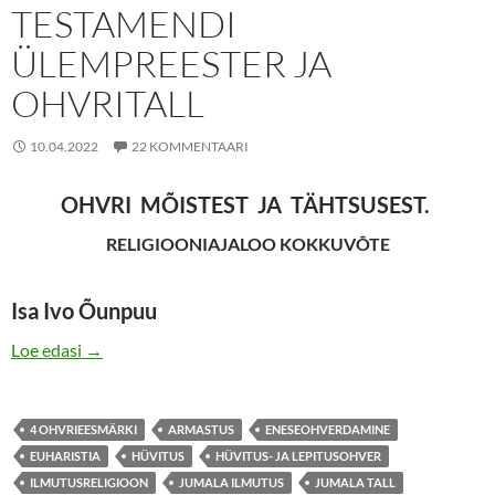
TESTAMENDI
ÜLEMPREESTER JA
OHVRITALL
10.04.2022
22 KOMMENTAARI
OHVRI MÕISTEST JA TÄHTSUSEST.
RELIGIOONIAJALOO KOKKUVÕTE
Isa Ivo Õunpuu
JEESUS KRISTUS – UUE TESTAMENDI ÜLEMPREEST
Loe edasi
→
4 OHVRIEESMÄRKI
ARMASTUS
ENESEOHVERDAMINE
EUHARISTIA
HÜVITUS
HÜVITUS- JA LEPITUSOHVER
ILMUTUSRELIGIOON
JUMALA ILMUTUS
JUMALA TALL