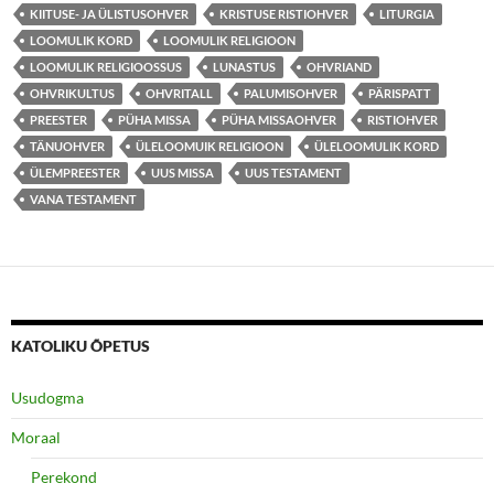
KIITUSE- JA ÜLISTUSOHVER
KRISTUSE RISTIOHVER
LITURGIA
LOOMULIK KORD
LOOMULIK RELIGIOON
LOOMULIK RELIGIOOSSUS
LUNASTUS
OHVRIAND
OHVRIKULTUS
OHVRITALL
PALUMISOHVER
PÄRISPATT
PREESTER
PÜHA MISSA
PÜHA MISSAOHVER
RISTIOHVER
TÄNUOHVER
ÜLELOOMUIK RELIGIOON
ÜLELOOMULIK KORD
ÜLEMPREESTER
UUS MISSA
UUS TESTAMENT
VANA TESTAMENT
KATOLIKU ÕPETUS
Usudogma
Moraal
Perekond