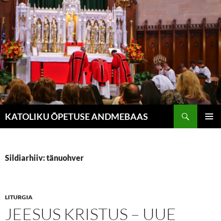
Liigu
sisu
juurde
Otsi
KATOLIKU ÕPETUSE ANDMEBAAS
PEAME
Sildiarhiiv: tänuohver
LITURGIA
JEESUS KRISTUS – UUE