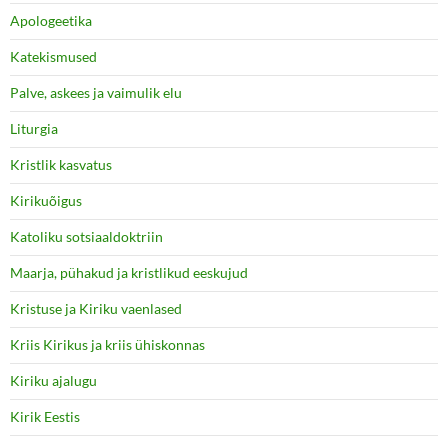
Apologeetika
Katekismused
Palve, askees ja vaimulik elu
Liturgia
Kristlik kasvatus
Kirikuõigus
Katoliku sotsiaaldoktriin
Maarja, pühakud ja kristlikud eeskujud
Kristuse ja Kiriku vaenlased
Kriis Kirikus ja kriis ühiskonnas
Kiriku ajalugu
Kirik Eestis