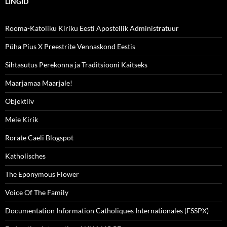
LINGID
Rooma-Katoliku Kiriku Eesti Apostellik Administratuur
Püha Pius X Preestrite Vennaskond Eestis
Sihtasutus Perekonna ja Traditsiooni Kaitseks
Maarjamaa Maarjale!
Objektiiv
Meie Kirik
Rorate Caeli Blogspot
Katholisches
The Eponymous Flower
Voice Of The Family
Documentation Information Catholiques Internationales (FSSPX)