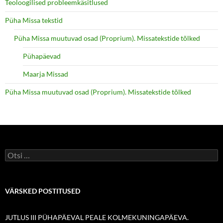
Teoloogilised probleemkäsitlused
Püha Missa tekstid
Püha Missa muutuvad osad (Proprium). Missatekstide tõlked
Pühapäevad
Maarja Missad
Püha Missa muutuvad osad (Proprium). Missatekstide tõlked
Otsi:
VÄRSKED POSTITUSED
JUTLUS III PÜHAPÄEVAL PEALE KOLMEKUNINGAPÄEVA.