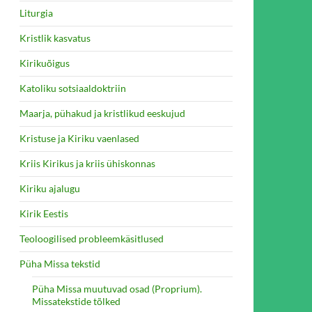
Liturgia
Kristlik kasvatus
Kirikuõigus
Katoliku sotsiaaldoktriin
L
Maarja, pühakud ja kristlikud eeskujud
Kristuse ja Kiriku vaenlased
Kriis Kirikus ja kriis ühiskonnas
Kiriku ajalugu
Kirik Eestis
Teoloogilised probleemkäsitlused
Püha Missa tekstid
Püha Missa muutuvad osad (Proprium).
Missatekstide tõlked