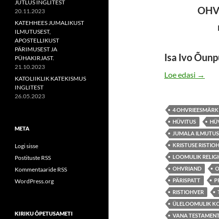
JUTLUS INGLITEST
OHV
20.11.2023
KATEHHEES JUMALIKUST
ILMUTUSEST,
APOSTELLIKUST
PÄRIMUSEST JA
Isa Ivo Õun
PÜHAKIRJAST.
21.10.2023
JEESU
Loe edasi
→
KATOLIIKLIK KATEKISMUS
INGLITEST
26.05.2023
4 OHVRIEESMÄRK
HÜVITUS
HÜV
META
JUMALA ILMUTUS
KRISTUSE RISTIO
Logi sisse
LOOMULIK RELIG
Postituste RSS
OHVRIAND
O
Kommentaaride RSS
PÄRISPATT
P
WordPress.org
RISTIOHVER
ÜLELOOMULIK K
KIRIKU ÕPETUSAMETI
VANA TESTAMEN