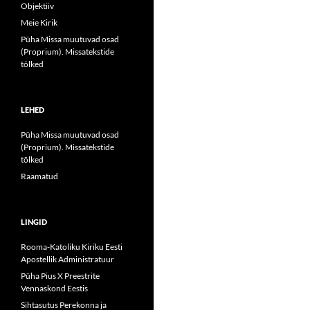
Objektiiv
Meie Kirik
Püha Missa muutuvad osad
(Proprium). Missatekstide
tõlked
LEHED
Püha Missa muutuvad osad
(Proprium). Missatekstide
tõlked
Raamatud
LINGID
Rooma-Katoliku Kiriku Eesti
Apostellik Administratuur
Püha Pius X Preestrite
Vennaskond Eestis
Sihtasutus Perekonna ja