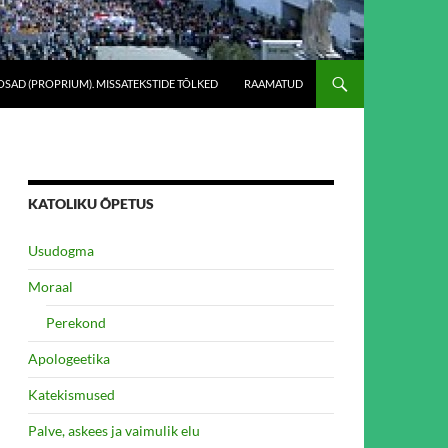
SAD (PROPRIUM). MISSATEKSTIDE TÕLKED
RAAMATUD
KATOLIKU ÕPETUS
Usudogma
Moraal
Perekond
Apologeetika
Katekismused
Palve, askees ja vaimulik elu