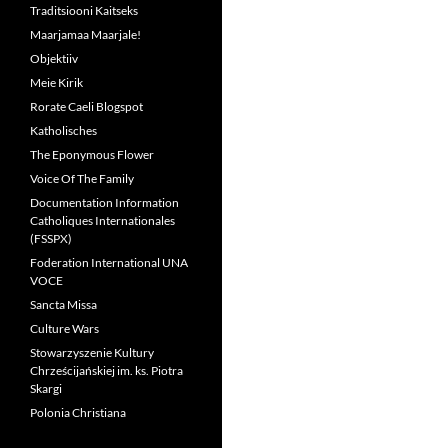
Traditsiooni Kaitseks
Maarjamaa Maarjale!
Objektiiv
Meie Kirik
Rorate Caeli Blogspot
Katholisches
The Eponymous Flower
Voice Of The Family
Documentation Information
Catholiques Internationales
(FSSPX)
Foderation International UNA
VOCE
Sancta Missa
Culture Wars
Stowarzyszenie Kultury
Chrześcijańskiej im. ks. Piotra
Skargi
Polonia Christiana