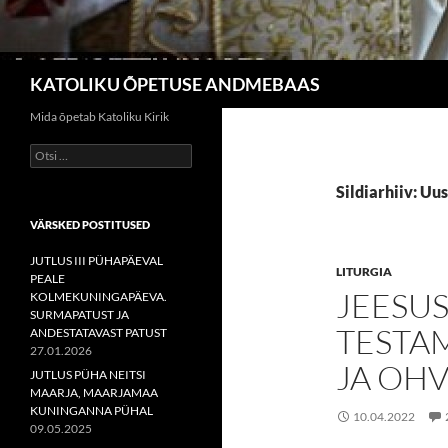
Otsi
KATOLIKU ÕPETUSE ANDMEBAAS
Mida õpetab Katoliku Kirik
Otsi:
Sildiarhiiv: Uu
VÄRSKED POSTITUSED
JUTLUS III PÜHAPÄEVAL
LITURGIA
PEALE
JEESUS
KOLMEKUNINGAPÄEVA.
SURMAPATUST JA
TESTA
ANDESTATAVAST PATUST
27.01.2026
JA OHV
JUTLUS PÜHA NEITSI
MAARJA, MAARJAMAA
KUNINGANNA PÜHAL
10.04.2022
09.05.2025