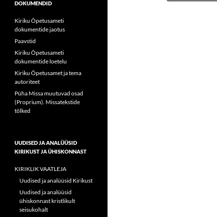
DOKUMENDID
Kiriku Õpetusameti
dokumentide jaotus
Paavstid
Kiriku Õpetusameti
dokumentide loetelu
Kiriku Õpetusamet ja tema
autoriteet
Püha Missa muutuvad osad
(Proprium). Missatekstide
tõlked
UUDISED JA ANALÜÜSID
KIRIKUST JA ÜHISKONNAST
KIRIKLIK VAATLEJA
Uudised ja analüüsid Kirikust
Uudised ja analüüsid
ühiskonnast kristlikult
seisukohalt