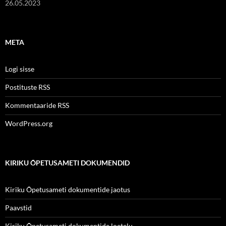
26.05.2023
META
Logi sisse
Postituste RSS
Kommentaaride RSS
WordPress.org
KIRIKU ÕPETUSAMETI DOKUMENDID
Kiriku Õpetusameti dokumentide jaotus
Paavstid
Kiriku Õpetusameti dokumentide loetelu