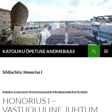
Liigu
sisu
juurde
Otsi
KATOLIKU ÕPETUSE ANDMEBAAS
PEAME
Sildiarhiiv: Honorius I
KIRIKU AJALUGU
,
TEOLOOGILISED PROBLEEMKÄSITLUSED
HONORIUS I –
VASTUOLULINE JUHTUM