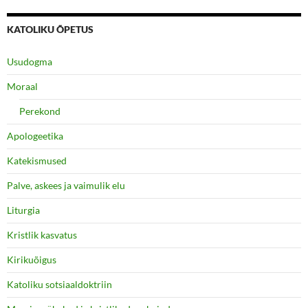
KATOLIKU ÕPETUS
Usudogma
Moraal
Perekond
Apologeetika
Katekismused
Palve, askees ja vaimulik elu
Liturgia
Kristlik kasvatus
Kirikuõigus
Katoliku sotsiaaldoktriin