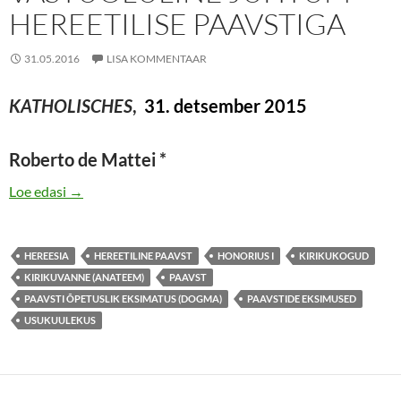
HEREETILISE PAAVSTIGA
31.05.2016
LISA KOMMENTAAR
KATHOLISCHES
,
31. detsember 2015
Roberto de Mattei *
HONORIUS I – VASTUOLULINE JUHTUM HEREETIL
Loe edasi
→
HEREESIA
HEREETILINE PAAVST
HONORIUS I
KIRIKUKOGUD
KIRIKUVANNE (ANATEEM)
PAAVST
PAAVSTI ÕPETUSLIK EKSIMATUS (DOGMA)
PAAVSTIDE EKSIMUSED
USUKUULEKUS