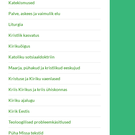
Katekismused
Palve, askees ja vaimulik elu
Liturgia
Kristlik kasvatus
Kirikuõigus
Katoliku sotsiaaldoktriin
Maarja, pühakud ja kristlikud eeskujud
Kristuse ja Kiriku vaenlased
Kriis Kirikus ja kriis ühiskonnas
Kiriku ajalugu
Kirik Eestis
Teoloogilised probleemkäsitlused
Püha Missa tekstid