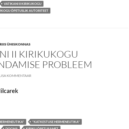
VATIKANI II KIRIKUKOGU
IKUKOGU ÕPETUSLIK AUTORITEET
 KRIIS ÜHISKONNAS
NI II KIRIKUKOGU
NDAMISE PROBLEEM
LISA KOMMENTAAR
ilcarek
ANI II KIRIKUKOGU TÕLGENDAMISE PROBLEEM
 HERMENEUTIKA"
"KATKESTUSE HERMENEUTIKA"
DOGMA
KIRIKU ÕPETUSAMET