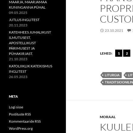
MAARJA, MAARJAMAA
PROPRI
KUNINGANNA PÜHAL
09.05.2025
CUSTO
JUTLUS INGLITEST
20.11.2023
23.10.2021
KATEHHEES JUMALIKUST
ILMUTUSEST,
APOSTELLIKUST
PÄRIMUSEST JA
LEHED:
1
2
PÜHAKIRJAST.
21.10.2023
KATOLIIKLIK KATEKISMUS
INGLITEST
LITURGIA
LI
26.05.2023
TRADITSIOONILIN
META
Logi sisse
Postituste RSS
MORAAL
Kommentaaride RSS
KUULEK
WordPress.org