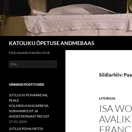
Otsi
KATOLIKU ÕPETUSE ANDMEBAAS
Mida õpetab Katoliku Kirik
Otsi:
Sildiarhiiv: Pa
VÄRSKED POSTITUSED
JUTLUS III PÜHAPÄEVAL
LITURGIA
PEALE
ISA WO
KOLMEKUNINGAPÄEVA.
SURMAPATUST JA
AVALIK
ANDESTATAVAST PATUST
27.01.2026
FRANC
JUTLUS PÜHA NEITSI