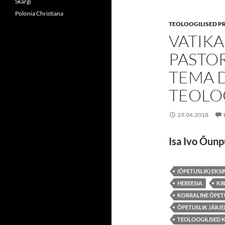
Skargi
Polonia Christiana
TEOLOOGILISED P
VATIKA
PASTO
TEMA 
TEOLO
29.04.2018
Isa Ivo Õun
(ÕPETUSLIK) EKS
HEREESIA
KI
KORRALINE ÕPET
ÕPETUSLIK JÄRJE
TEOLOOGILISED 