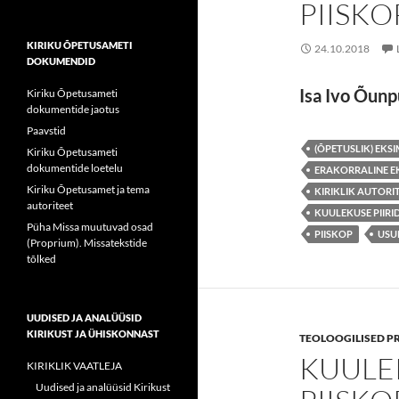
PIISKO
KIRIKU ÕPETUSAMETI
24.10.2018
DOKUMENDID
Isa Ivo Õun
Kiriku Õpetusameti
dokumentide jaotus
Paavstid
(ÕPETUSLIK) EKS
Kiriku Õpetusameti
dokumentide loetelu
ERAKORRALINE E
Kiriku Õpetusamet ja tema
KIRIKLIK AUTORI
autoriteet
KUULEKUSE PIIRI
Püha Missa muutuvad osad
PIISKOP
USU
(Proprium). Missatekstide
tõlked
UUDISED JA ANALÜÜSID
KIRIKUST JA ÜHISKONNAST
TEOLOOGILISED P
KUULEK
KIRIKLIK VAATLEJA
Uudised ja analüüsid Kirikust