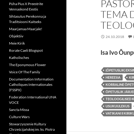
PASTO
Püha Pius X Preestrite
Vennaskond Eestis
TEMA 
Sihtasutus Perekonna ja
TEOLO
Traditsiooni Kaitseks
Maarjamaa Maarjale!
Objektiiv
24.10.2018
Meie Kirik
Rorate Caeli Blogspot
Isa Ivo Õun
Katholisches
The Eponymous Flower
(ÕPETUSLIK) EKS
Voice Of The Family
HEREESIA
KI
Documentation Information
Catholiques Internationales
KORRALINE ÕPET
(FSSPX)
ÕPETUSLIK JÄRJE
Foderation International UNA
TEOLOOGILISED 
VOCE
USUKUULEKUS
Sancta Missa
VATIKANI II KIR
Culture Wars
Stowarzyszenie Kultury
Chrześcijańskiej im. ks. Piotra