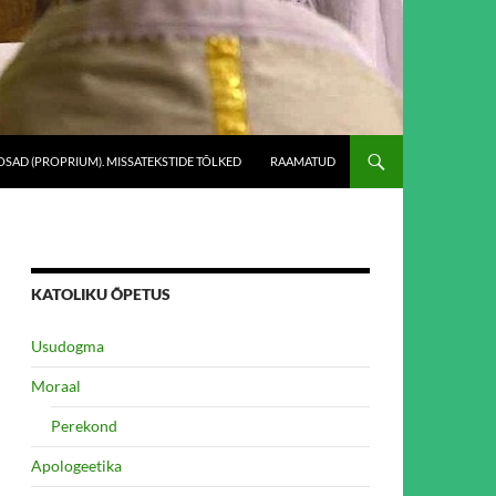
SAD (PROPRIUM). MISSATEKSTIDE TÕLKED
RAAMATUD
KATOLIKU ÕPETUS
Usudogma
Moraal
Perekond
Apologeetika