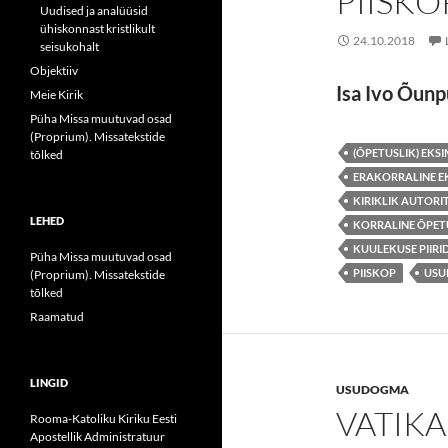
PIISKO
Uudised ja analüüsid
ühiskonnast kristlikult
24.10.2018
seisukohalt
Objektiiv
Isa Ivo Õun
Meie Kirik
Püha Missa muutuvad osad
(Proprium). Missatekstide
(ÕPETUSLIK) EKS
tõlked
ERAKORRALINE E
KIRIKLIK AUTORI
LEHED
KORRALINE ÕPET
KUULEKUSE PIIRI
Püha Missa muutuvad osad
PIISKOP
USU
(Proprium). Missatekstide
tõlked
Raamatud
LINGID
USUDOGMA
VATIKA
Rooma-Katoliku Kiriku Eesti
Apostellik Administratuur