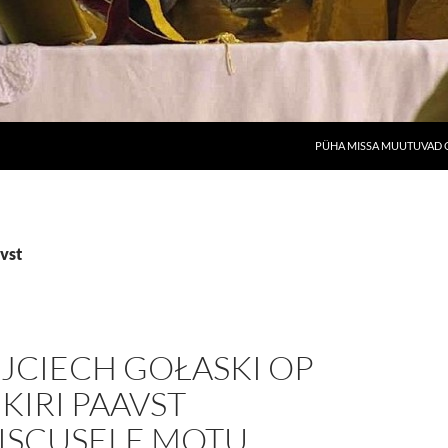
PÜHA MISSA MUUTUVAD O
avst
JCIECH GOŁASKI OP
 KIRI PAAVST
ISCUSELE MOTU