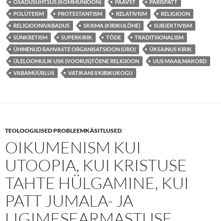
OSADUSÜHTSUS (KOMMUNIOON)
PAAVST
PÄRISPATT
POLÜTEISM
PROTESTANTISM
RELATIVISM
RELIGIOON
RELIGIOONIVABADUS
SKISMA (KIRIKULÕHE)
SUBJEKTIVISM
SÜNKRETISM
SUPERKIRIK
TÕDE
TRADITSIONALISM
ÜHINENUD RAHVASTE ORGANISATSIOON (ÜRO)
ÜKSAINUS KIRIK
ÜLELOOMULIK USK (VOORUS)TÕENE RELIGIOON
UUS MAAILMAKORD
VABAMÜÜRLUS
VATIKANI II KIRIKUKOGU
TEOLOOGILISED PROBLEEMKÄSITLUSED
OIKUMENISM KUI
UTOOPIA, KUI KRISTUSE
TAHTE HÜLGAMINE, KUI
PATT JUMALA- JA
LIGIMESEARMASTUSE