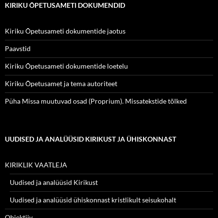
KIRIKU ÕPETUSAMETI DOKUMENDID
Kiriku Õpetusameti dokumentide jaotus
Paavstid
Kiriku Õpetusameti dokumentide loetelu
Kiriku Õpetusamet ja tema autoriteet
Püha Missa muutuvad osad (Proprium). Missatekstide tõlked
UUDISED JA ANALÜÜSID KIRIKUST JA ÜHISKONNAST
KIRIKLIK VAATLEJA
Uudised ja analüüsid Kirikust
Uudised ja analüüsid ühiskonnast kristlikult seisukohalt
Objektiiv