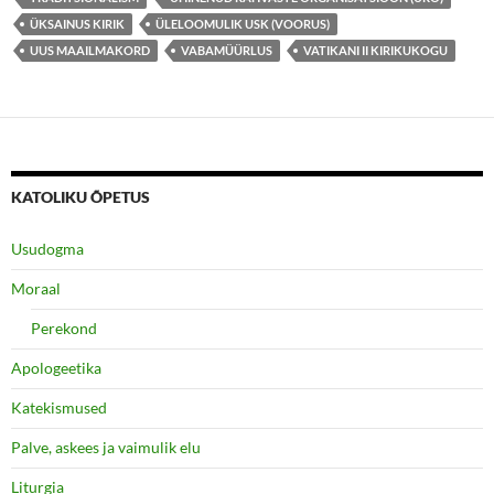
ÜKSAINUS KIRIK
ÜLELOOMULIK USK (VOORUS)
UUS MAAILMAKORD
VABAMÜÜRLUS
VATIKANI II KIRIKUKOGU
KATOLIKU ÕPETUS
Usudogma
Moraal
Perekond
Apologeetika
Katekismused
Palve, askees ja vaimulik elu
Liturgia