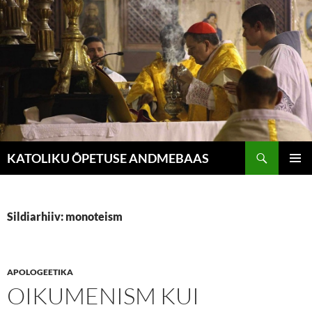
Liigu
sisu
juurde
Otsi
KATOLIKU ÕPETUSE ANDMEBAAS
PEAME
Sildiarhiiv: monoteism
APOLOGEETIKA
OIKUMENISM KUI