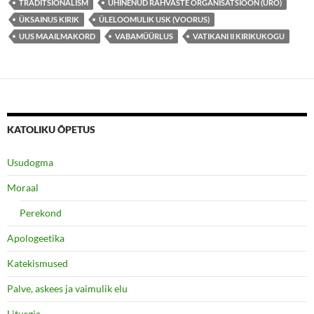
TRADITSIONALISM
ÜHINENUD RAHVASTE ORGANISATSIOON (ÜRO)
ÜKSAINUS KIRIK
ÜLELOOMULIK USK (VOORUS)
UUS MAAILMAKORD
VABAMÜÜRLUS
VATIKANI II KIRIKUKOGU
KATOLIKU ÕPETUS
Usudogma
Moraal
Perekond
Apologeetika
Katekismused
Palve, askees ja vaimulik elu
Liturgia