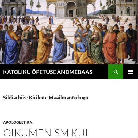
Liigu
sisu
juurde
Otsi
KATOLIKU ÕPETUSE ANDMEBAAS
PEAME
Sildiarhiiv: Kirikute Maailmanõukogu
APOLOGEETIKA
OIKUMENISM KUI