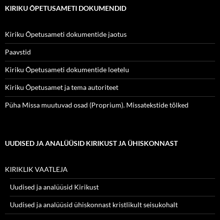
KIRIKU ÕPETUSAMETI DOKUMENDID
Kiriku Õpetusameti dokumentide jaotus
Paavstid
Kiriku Õpetusameti dokumentide loetelu
Kiriku Õpetusamet ja tema autoriteet
Püha Missa muutuvad osad (Proprium). Missatekstide tõlked
UUDISED JA ANALÜÜSID KIRIKUST JA ÜHISKONNAST
KIRIKLIK VAATLEJA
Uudised ja analüüsid Kirikust
Uudised ja analüüsid ühiskonnast kristlikult seisukohalt