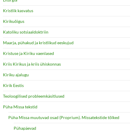
Kristlik kasvatus
Kirikuõigus
Katoliku sotsiaaldoktriin
Maarja, pühakud ja kristlikud eeskujud
Kristuse ja Kiriku vaenlased
Kriis Kirikus ja kriis ühiskonnas
Kiriku ajalugu
Kirik Eestis
Teoloogilised probleemkäsitlused
Püha Missa tekstid
Püha Missa muutuvad osad (Proprium). Missatekstide tõlked
Pühapäevad