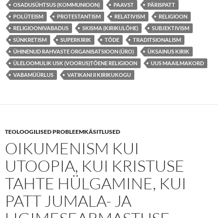
OSADUSÜHTSUS (KOMMUNIOON)
PAAVST
PÄRISPATT
POLÜTEISM
PROTESTANTISM
RELATIVISM
RELIGIOON
RELIGIOONIVABADUS
SKISMA (KIRIKULÕHE)
SUBJEKTIVISM
SÜNKRETISM
SUPERKIRIK
TÕDE
TRADITSIONALISM
ÜHINENUD RAHVASTE ORGANISATSIOON (ÜRO)
ÜKSAINUS KIRIK
ÜLELOOMULIK USK (VOORUS)TÕENE RELIGIOON
UUS MAAILMAKORD
VABAMÜÜRLUS
VATIKANI II KIRIKUKOGU
TEOLOOGILISED PROBLEEMKÄSITLUSED
OIKUMENISM KUI
UTOOPIA, KUI KRISTUSE
TAHTE HÜLGAMINE, KUI
PATT JUMALA- JA