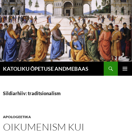
Liigu
sisu
juurde
Otsi
KATOLIKU ÕPETUSE ANDMEBAAS
PEAME
Sildiarhiiv: traditsionalism
APOLOGEETIKA
OIKUMENISM KUI