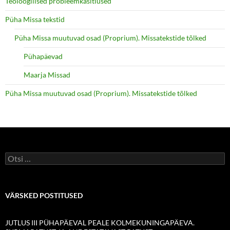
Teoloogilised probleemkäsitlused
Püha Missa tekstid
Püha Missa muutuvad osad (Proprium). Missatekstide tõlked
Pühapäevad
Maarja Missad
Püha Missa muutuvad osad (Proprium). Missatekstide tõlked
Otsi:
VÄRSKED POSTITUSED
JUTLUS III PÜHAPÄEVAL PEALE KOLMEKUNINGAPÄEVA.