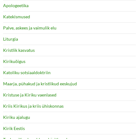
Apologeetika
Katekismused
Palve, askees ja vaimulik elu
Liturgia
Kristlik kasvatus
Kirikuõigus
Katoliku sotsiaaldoktriin
Maarja, pühakud ja kristlikud eeskujud
Kristuse ja Kiriku vaenlased
Kriis Kirikus ja kriis ühiskonnas
Kiriku ajalugu
Kirik Eestis