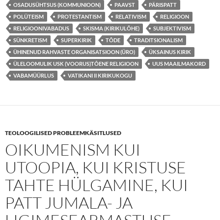
OSADUSÜHTSUS (KOMMUNIOON)
PAAVST
PÄRISPATT
POLÜTEISM
PROTESTANTISM
RELATIVISM
RELIGIOON
RELIGIOONIVABADUS
SKISMA (KIRIKULÕHE)
SUBJEKTIVISM
SÜNKRETISM
SUPERKIRIK
TÕDE
TRADITSIONALISM
ÜHINENUD RAHVASTE ORGANISATSIOON (ÜRO)
ÜKSAINUS KIRIK
ÜLELOOMULIK USK (VOORUS)TÕENE RELIGIOON
UUS MAAILMAKORD
VABAMÜÜRLUS
VATIKANI II KIRIKUKOGU
TEOLOOGILISED PROBLEEMKÄSITLUSED
OIKUMENISM KUI
UTOOPIA, KUI KRISTUSE
TAHTE HÜLGAMINE, KUI
PATT JUMALA- JA