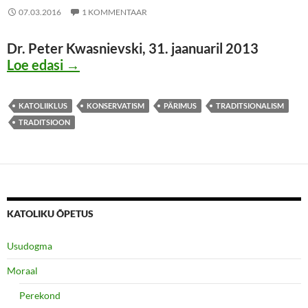
07.03.2016
1 KOMMENTAAR
Dr. Peter Kwasnievski, 31. jaanuaril 2013
Konservatism ja traditsionalism
Loe edasi
→
KATOLIIKLUS
KONSERVATISM
PÄRIMUS
TRADITSIONALISM
TRADITSIOON
KATOLIKU ÕPETUS
Usudogma
Moraal
Perekond