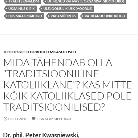
TRADITSIONALISM
ÜHINENUD RAHVASTE ORGANISATSIOON (ÜRO)
ÜKSAINUS KIRIK
ÜLELOOMULIK USK (VOORUS)
UUS MAAILMAKORD
VABAMÜÜRLUS
VATIKANI II KIRIKUKOGU
TEOLOOGILISED PROBLEEMKÄSITLUSED
MIDA TÄHENDAB OLLA
“TRADITSIOONILINE
KATOLIIKLANE”? KAS MITTE
KÕIK KATOLIIKLASED POLE
TRADITSIOONILISED?
08.03.2016
LISA KOMMENTAAR
Dr.
phil. Peter Kwasniewski,