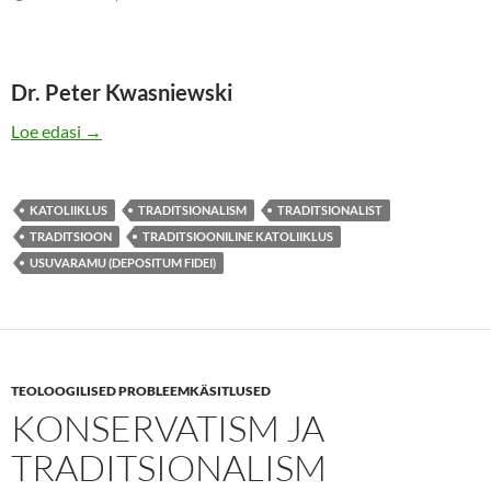
Dr. Peter Kwasniewski
END “TRADITSIOONILISEKS KATOLIIKLASEKS” N
Loe edasi
→
KATOLIIKLUS
TRADITSIONALISM
TRADITSIONALIST
TRADITSIOON
TRADITSIOONILINE KATOLIIKLUS
USUVARAMU (DEPOSITUM FIDEI)
TEOLOOGILISED PROBLEEMKÄSITLUSED
KONSERVATISM JA
TRADITSIONALISM