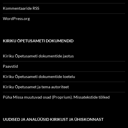
Kommentaaride RSS
WordPress.org
KIRIKU ÕPETUSAMETI DOKUMENDID
Kiriku Õpetusameti dokumentide jaotus
Paavstid
Kiriku Õpetusameti dokumentide loetelu
Kiriku Õpetusamet ja tema autoriteet
Püha Missa muutuvad osad (Proprium). Missatekstide tõlked
UUDISED JA ANALÜÜSID KIRIKUST JA ÜHISKONNAST