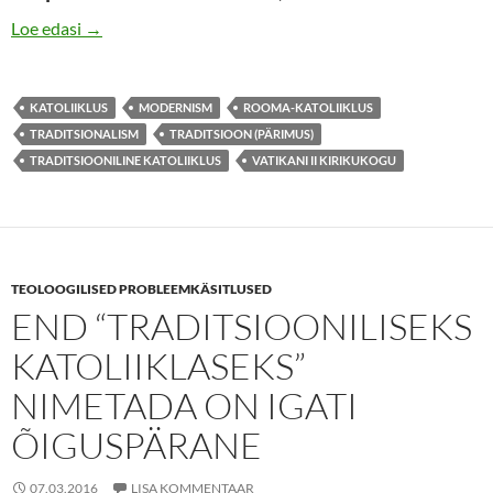
Mida tähendab olla “traditsiooniline katoliiklane”? Kas 
Loe edasi
→
KATOLIIKLUS
MODERNISM
ROOMA-KATOLIIKLUS
TRADITSIONALISM
TRADITSIOON (PÄRIMUS)
TRADITSIOONILINE KATOLIIKLUS
VATIKANI II KIRIKUKOGU
TEOLOOGILISED PROBLEEMKÄSITLUSED
END “TRADITSIOONILISEKS
KATOLIIKLASEKS”
NIMETADA ON IGATI
ÕIGUSPÄRANE
07.03.2016
LISA KOMMENTAAR