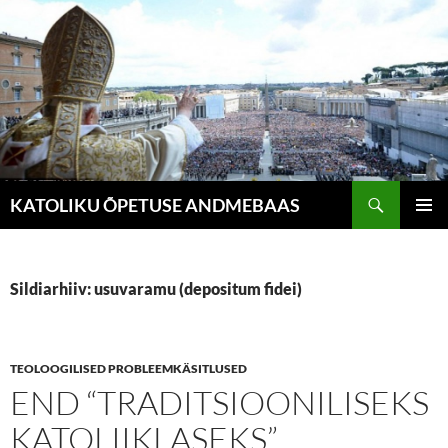
Liigu
sisu
juurde
Otsi
KATOLIKU ÕPETUSE ANDMEBAAS
PEAME
Sildiarhiiv: usuvaramu (depositum fidei)
TEOLOOGILISED PROBLEEMKÄSITLUSED
END “TRADITSIOONILISEKS
KATOLIIKLASEKS”