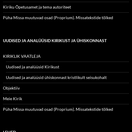
Kiriku Õpetusamet ja tema autoriteet
Püha Missa muutuvad osad (Proprium). Missatekstide tõlked
UUDISED JA ANALÜÜSID KIRIKUST JA ÜHISKONNAST
KIRIKLIK VAATLEJA
Uudised ja analüüsid Kirikust
Uudised ja analüüsid ühiskonnast kristlikult seisukohalt
Objektiiv
Meie Kirik
Püha Missa muutuvad osad (Proprium). Missatekstide tõlked