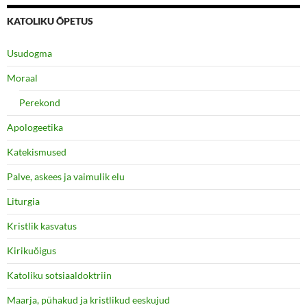
KATOLIKU ÕPETUS
Usudogma
Moraal
Perekond
Apologeetika
Katekismused
Palve, askees ja vaimulik elu
Liturgia
Kristlik kasvatus
Kirikuõigus
Katoliku sotsiaaldoktriin
Maarja, pühakud ja kristlikud eeskujud