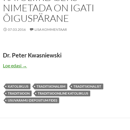
NIMETADA ON IGATI
ÕIGUSPÄRANE
07.03.2016
LISA KOMMENTAAR
Dr. Peter Kwasniewski
END “TRADITSIOONILISEKS KATOLIIKLASEKS” N
Loe edasi
→
KATOLIIKLUS
TRADITSIONALISM
TRADITSIONALIST
TRADITSIOON
TRADITSIOONILINE KATOLIIKLUS
USUVARAMU (DEPOSITUM FIDEI)