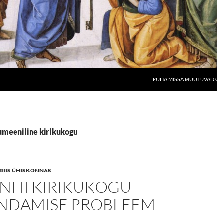
PÜHA MISSA MUUTUVAD O
kumeeniline kirikukogu
 KRIIS ÜHISKONNAS
NI II KIRIKUKOGU
NDAMISE PROBLEEM