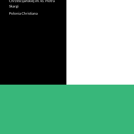
Chrześcijańskiej im. ks. Piotra
Skargi
Polonia Christiana