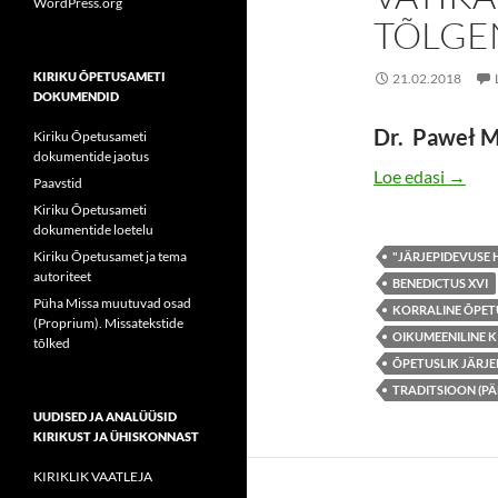
WordPress.org
TÕLGE
KIRIKU ÕPETUSAMETI
21.02.2018
DOKUMENDID
Dr. Paweł M
Kiriku Õpetusameti
dokumentide jaotus
VATIK
Loe edasi
→
Paavstid
Kiriku Õpetusameti
dokumentide loetelu
Kiriku Õpetusamet ja tema
"JÄRJEPIDEVUSE
autoriteet
BENEDICTUS XVI
Püha Missa muutuvad osad
KORRALINE ÕPET
(Proprium). Missatekstide
OIKUMEENILINE 
tõlked
ÕPETUSLIK JÄRJE
TRADITSIOON (PÄ
UUDISED JA ANALÜÜSID
KIRIKUST JA ÜHISKONNAST
KIRIKLIK VAATLEJA