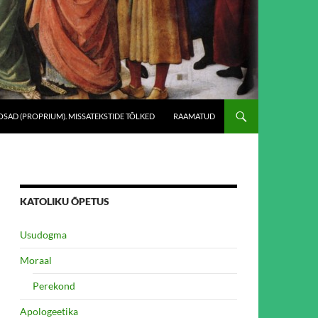
SAD (PROPRIUM). MISSATEKSTIDE TÕLKED
RAAMATUD
KATOLIKU ÕPETUS
Usudogma
Moraal
Perekond
Apologeetika