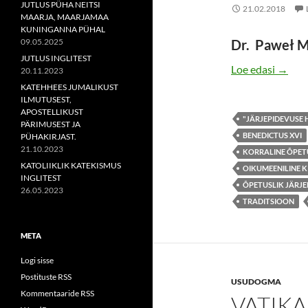
JUTLUS PÜHA NEITSI
21.02.2018
MAARJA, MAARJAMAA
KUNINGANNA PÜHAL
09.05.2025
Dr. Paweł M
JUTLUS INGLITEST
VATIK
Loe edasi
→
20.11.2023
KATEHHEES JUMALIKUST
ILMUTUSEST,
APOSTELLIKUST
"JÄRJEPIDEVUSE
PÄRIMUSEST JA
BENEDICTUS XVI
PÜHAKIRJAST.
21.10.2023
KORRALINE ÕPET
KATOLIIKLIK KATEKISMUS
OIKUMEENILINE 
INGLITEST
ÕPETUSLIK JÄRJE
26.05.2023
TRADITSIOON
META
Logi sisse
Postituste RSS
USUDOGMA
Kommentaaride RSS
VATIKA