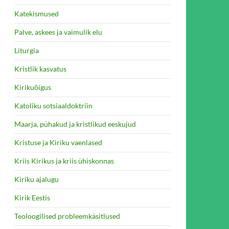
Katekismused
Palve, askees ja vaimulik elu
Liturgia
Kristlik kasvatus
Kirikuõigus
Katoliku sotsiaaldoktriin
Maarja, pühakud ja kristlikud eeskujud
Kristuse ja Kiriku vaenlased
Kriis Kirikus ja kriis ühiskonnas
Kiriku ajalugu
Kirik Eestis
Teoloogilised probleemkäsitlused