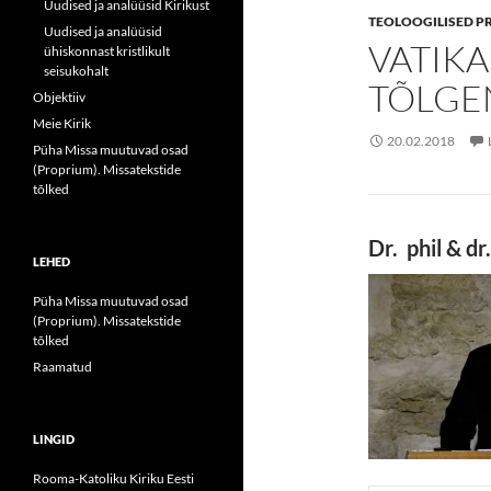
Uudised ja analüüsid Kirikust
TEOLOOGILISED P
Uudised ja analüüsid
VATIKA
ühiskonnast kristlikult
seisukohalt
TÕLGE
Objektiiv
Meie Kirik
20.02.2018
Püha Missa muutuvad osad
(Proprium). Missatekstide
tõlked
Dr. phil & d
LEHED
Püha Missa muutuvad osad
(Proprium). Missatekstide
tõlked
Raamatud
LINGID
Rooma-Katoliku Kiriku Eesti