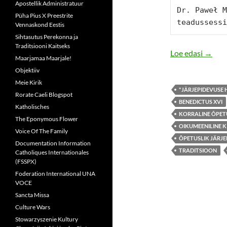
Apostellik Administratuur
Dr. Paweł M
Püha Pius X Preestrite
teadussessi
Vennaskond Eestis
Sihtasutus Perekonna ja
Traditsiooni Kaitseks
VATIK
Loe edasi
→
Maarjamaa Maarjale!
Objektiiv
Meie Kirik
"JÄRJEPIDEVUSE
Rorate Caeli Blogspot
BENEDICTUS XVI
Katholisches
KORRALINE ÕPET
The Eponymous Flower
OIKUMEENILINE 
Voice Of The Family
ÕPETUSLIK JÄRJE
Documentation Information
TRADITSIOON
Catholiques Internationales
(FSSPX)
Foderation International UNA
VOCE
Sancta Missa
Culture Wars
Stowarzyszenie Kultury