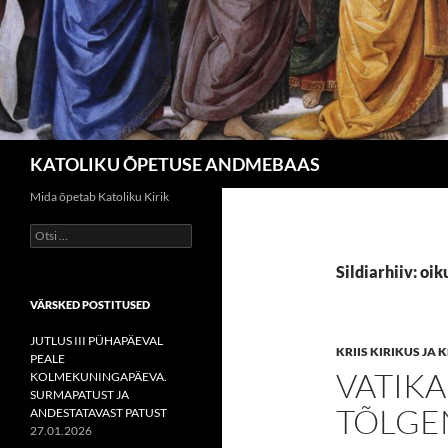
Otsi
KATOLIKU ÕPETUSE ANDMEBAAS
Mida õpetab Katoliku Kirik
Otsi:
Sildiarhiiv: oi
VÄRSKED POSTITUSED
JUTLUS III PÜHAPÄEVAL
KRIIS KIRIKUS JA
PEALE
VATIKA
KOLMEKUNINGAPÄEVA.
SURMAPATUST JA
TÕLGE
ANDESTATAVAST PATUST
27.01.2026