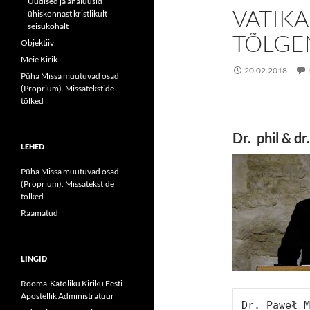
Uudised ja analüüsid
VATIKA
ühiskonnast kristlikult
seisukohalt
TÕLGE
Objektiiv
Meie Kirik
20.02.2018
Püha Missa muutuvad osad
(Proprium). Missatekstide
tõlked
Dr. phil & d
LEHED
Püha Missa muutuvad osad
(Proprium). Missatekstide
tõlked
Raamatud
LINGID
Rooma-Katoliku Kiriku Eesti
Apostellik Administratuur
Dr. Paweł M