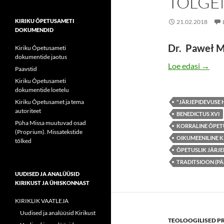
TÕLGE
KIRIKU ÕPETUSAMETI
21.02.2018
DOKUMENDID
Dr. Paweł M
Kiriku Õpetusameti
dokumentide jaotus
VATIK
Loe edasi
→
Paavstid
Kiriku Õpetusameti
dokumentide loetelu
Kiriku Õpetusamet ja tema
"JÄRJEPIDEVUSE
autoriteet
BENEDICTUS XVI
Püha Missa muutuvad osad
KORRALINE ÕPET
(Proprium). Missatekstide
OIKUMEENILINE 
tõlked
ÕPETUSLIK JÄRJE
TRADITSIOON (PÄ
UUDISED JA ANALÜÜSID
KIRIKUST JA ÜHISKONNAST
KIRIKLIK VAATLEJA
Uudised ja analüüsid Kirikust
TEOLOOGILISED P