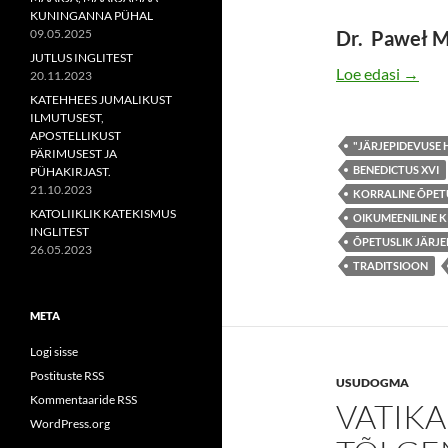
KUNINGANNA PÜHAL
09.05.2025
Dr. Paweł M
JUTLUS INGLITEST
VATIK
Loe edasi
→
20.11.2023
KATEHHEES JUMALIKUST
ILMUTUSEST,
APOSTELLIKUST
"JÄRJEPIDEVUSE
PÄRIMUSEST JA
BENEDICTUS XVI
PÜHAKIRJAST.
21.10.2023
KORRALINE ÕPET
KATOLIIKLIK KATEKISMUS
OIKUMEENILINE 
INGLITEST
ÕPETUSLIK JÄRJE
26.05.2023
TRADITSIOON
META
Logi sisse
Postituste RSS
USUDOGMA
Kommentaaride RSS
VATIKA
WordPress.org