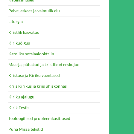
Palve, askees ja vaimulik elu
Liturgia
Kristlik kasvatus
Kirikuõigus
Katoliku sotsiaaldoktriin
Maarja, pühakud ja kristlikud eeskujud
Kristuse ja Kiriku vaenlased
Kriis Kirikus ja kriis ühiskonnas
Kiriku ajalugu
Kirik Eestis
Teoloogilised probleemkäsitlused
Püha Missa tekstid