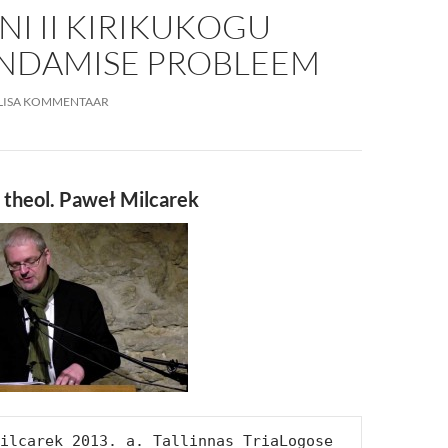
NI II KIRIKUKOGU
NDAMISE PROBLEEM
LISA KOMMENTAAR
r. theol. Paweł Milcarek
ilcarek 2013. a. Tallinnas TriaLogose 