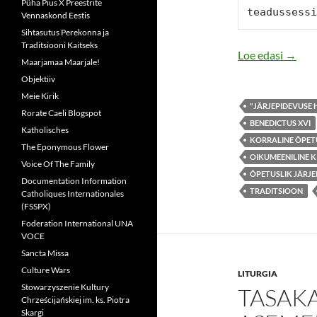
Püha Pius X Preestrite
teadussessi
Vennaskond Eestis
Sihtasutus Perekonna ja
Traditsiooni Kaitseks
VATIK
Loe edasi
→
Maarjamaa Maarjale!
Objektiiv
Meie Kirik
"JÄRJEPIDEVUSE
Rorate Caeli Blogspot
BENEDICTUS XVI
Katholisches
KORRALINE ÕPET
The Eponymous Flower
OIKUMEENILINE 
Voice Of The Family
ÕPETUSLIK JÄRJE
Documentation Information
TRADITSIOON
Catholiques Internationales
(FSSPX)
Foderation International UNA
VOCE
Sancta Missa
Culture Wars
LITURGIA
Stowarzyszenie Kultury
TASAK
Chrześcijańskiej im. ks. Piotra
Skargi