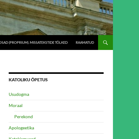
SAD (PROPRIUM). MISSATEKSTIDE TÕLKED
RAAMATUD
KATOLIKU ÕPETUS
Usudogma
Moraal
Perekond
Apologeetika
Katekismused