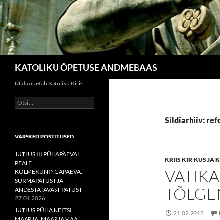
Otsi
KATOLIKU ÕPETUSE ANDMEBAAS
Mida õpetab Katoliku Kirik
Otsi:
Sildiarhiiv: re
VÄRSKED POSTITUSED
JUTLUS III PÜHAPÄEVAL
KRIIS KIRIKUS JA
PEALE
VATIKA
KOLMEKUNINGAPÄEVA.
SURMAPATUST JA
TÕLGE
ANDESTATAVAST PATUST
27.01.2026
JUTLUS PÜHA NEITSI
21.02.2018
MAARJA, MAARJAMAA