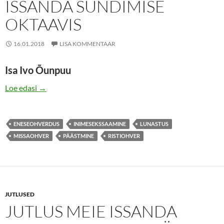
ISSANDA SÜNDIMISE
OKTAAVIS
16.01.2018
LISA KOMMENTAAR
Isa Ivo Õunpuu
JUTLUS PÜHAPÄEVAL ISSANDA SÜNDIMISE OKTA
Loe edasi
→
ENESEOHVERDUS
INIMESEKSSAAMINE
LUNASTUS
MISSAOHVER
PÄÄSTMINE
RISTIOHVER
JUTLUSED
JUTLUS MEIE ISSANDA