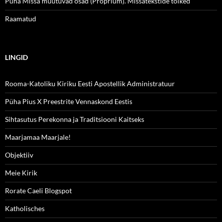
Püha Missa muutuvad osad (Proprium). Missatekstide tõlked
Raamatud
LINGID
Rooma-Katoliku Kiriku Eesti Apostellik Administratuur
Püha Pius X Preestrite Vennaskond Eestis
Sihtasutus Perekonna ja Traditsiooni Kaitseks
Maarjamaa Maarjale!
Objektiiv
Meie Kirik
Rorate Caeli Blogspot
Katholisches