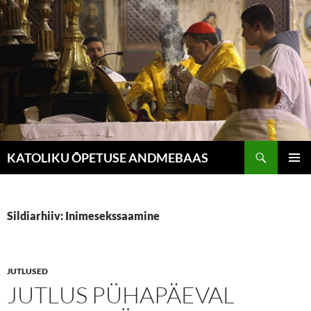
Liigu
sisu
juurde
Otsi
KATOLIKU ÕPETUSE ANDMEBAAS
PEAME
Sildiarhiiv: Inimesekssaamine
JUTLUSED
JUTLUS PÜHAPÄEVAL