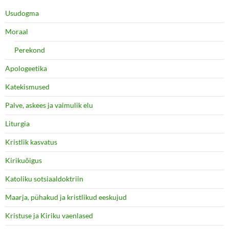
Usudogma
Moraal
Perekond
Apologeetika
Katekismused
Palve, askees ja vaimulik elu
Liturgia
Kristlik kasvatus
Kirikuõigus
Katoliku sotsiaaldoktriin
Maarja, pühakud ja kristlikud eeskujud
Kristuse ja Kiriku vaenlased