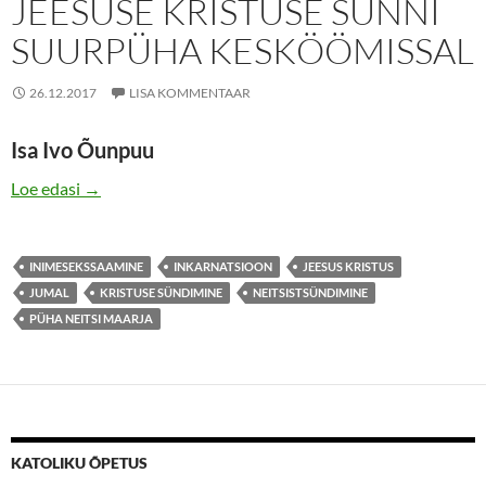
JEESUSE KRISTUSE SÜNNI
SUURPÜHA KESKÖÖMISSAL
26.12.2017
LISA KOMMENTAAR
Isa Ivo Õunpuu
JUTLUS MEIE ISSANDA JEESUSE KRISTUSE SÜNN
Loe edasi
→
INIMESEKSSAAMINE
INKARNATSIOON
JEESUS KRISTUS
JUMAL
KRISTUSE SÜNDIMINE
NEITSISTSÜNDIMINE
PÜHA NEITSI MAARJA
KATOLIKU ÕPETUS