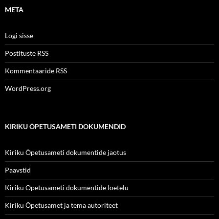
META
Logi sisse
Postituste RSS
Kommentaaride RSS
WordPress.org
KIRIKU ÕPETUSAMETI DOKUMENDID
Kiriku Õpetusameti dokumentide jaotus
Paavstid
Kiriku Õpetusameti dokumentide loetelu
Kiriku Õpetusamet ja tema autoriteet