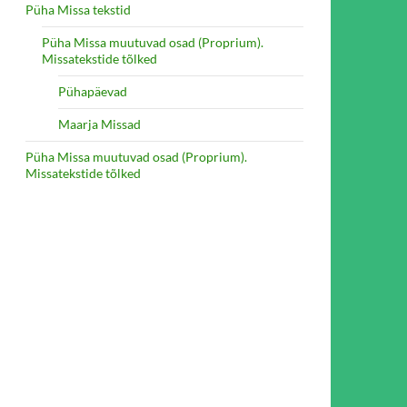
Püha Missa tekstid
Püha Missa muutuvad osad (Proprium).
Missatekstide tõlked
Pühapäevad
Maarja Missad
Püha Missa muutuvad osad (Proprium).
Missatekstide tõlked
 VANEMATELE. PEDAGOOGIKA PÕHIALUSED LOOMUÕIGUSE 