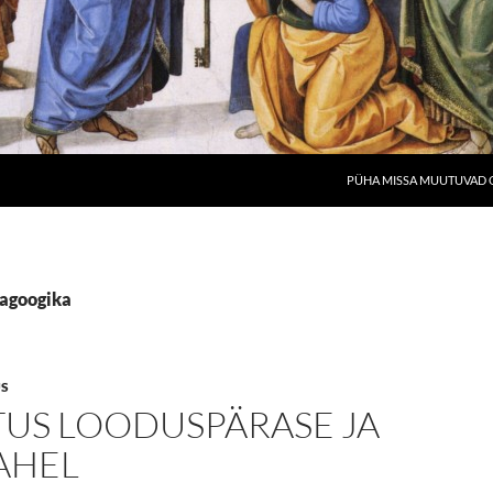
PÜHA MISSA MUUTUVAD O
dagoogika
US
TUS LOODUSPÄRASE JA
AHEL