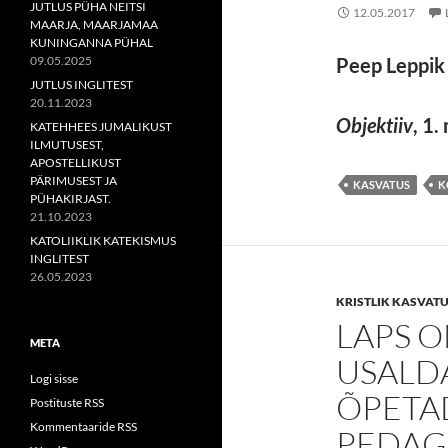
JUTLUS PÜHA NEITSI
12.05.2017
MAARJA, MAARJAMAA
KUNINGANNA PÜHAL
09.05.2025
Peep Leppik
JUTLUS INGLITEST
20.11.2023
Objektiiv
, 1
KATEHHEES JUMALIKUST
ILMUTUSEST,
APOSTELLIKUST
PÄRIMUSEST JA
KASVATUS
K
PÜHAKIRJAST.
21.10.2023
KATOLIIKLIK KATEKISMUS
INGLITEST
26.05.2023
KRISTLIK KASVAT
LAPS 
META
USALD
Logi sisse
ÕPETA
Postituste RSS
Kommentaaride RSS
PEDAG