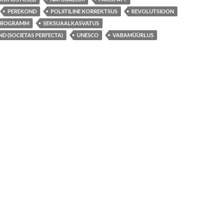
PEREKOND
POLIITILINE KORREKTSUS
REVOLUTSIOON
SPROGRAMM
SEKSUAALKASVATUS
ND (SOCIETAS PERFECTA)
UNESCO
VABAMÜÜRLUS