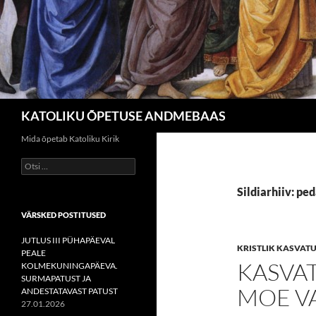
Otsi
KATOLIKU ÕPETUSE ANDMEBAAS
Mida õpetab Katoliku Kirik
Otsi:
Sildiarhiiv: pe
VÄRSKED POSTITUSED
JUTLUS III PÜHAPÄEVAL
KRISTLIK KASVAT
PEALE
KASVA
KOLMEKUNINGAPÄEVA.
SURMAPATUST JA
MOE V
ANDESTATAVAST PATUST
27.01.2026