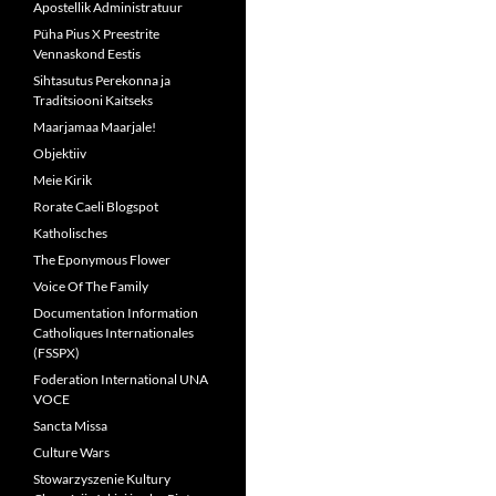
Apostellik Administratuur
Püha Pius X Preestrite
Vennaskond Eestis
Sihtasutus Perekonna ja
Traditsiooni Kaitseks
Maarjamaa Maarjale!
Objektiiv
Meie Kirik
Rorate Caeli Blogspot
Katholisches
The Eponymous Flower
Voice Of The Family
Documentation Information
Catholiques Internationales
(FSSPX)
Foderation International UNA
VOCE
Sancta Missa
Culture Wars
Stowarzyszenie Kultury