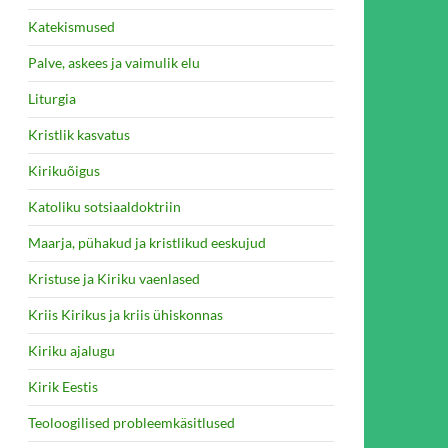
Katekismused
Palve, askees ja vaimulik elu
Liturgia
A MOE VAHEL
Kristlik kasvatus
Kirikuõigus
Katoliku sotsiaaldoktriin
Maarja, pühakud ja kristlikud eeskujud
Kristuse ja Kiriku vaenlased
Kriis Kirikus ja kriis ühiskonnas
Kiriku ajalugu
Kirik Eestis
Teoloogilised probleemkäsitlused