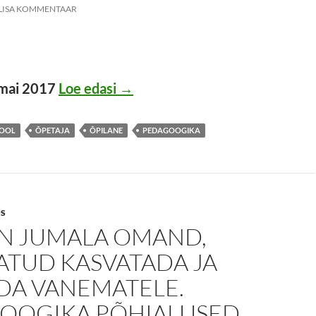
LISA KOMMENTAAR
KASVATUS LOODUSPÄRASE J
. mai 2017
Loe edasi
→
OOL
ÕPETAJA
ÕPILANE
PEDAGOOGIKA
US
ON JUMALA OMAND,
ATUD KASVATADA JA
DA VANEMATELE.
OOGIKA PÕHIALUSED