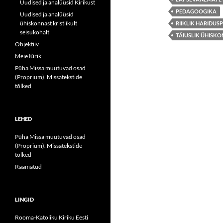
Uudised ja analüüsid Kirikust
PEDAGOOGIKA
Uudised ja analüüsid
ühiskonnast kristlikult
RIIKLIK HARIDU
seisukohalt
TÄIUSLIK ÜHISKO
Objektiiv
Meie Kirik
Püha Missa muutuvad osad
(Proprium). Missatekstide
tõlked
LEHED
Püha Missa muutuvad osad
(Proprium). Missatekstide
tõlked
Raamatud
LINGID
Rooma-Katoliku Kiriku Eesti