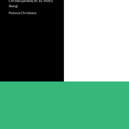
Chrześcijańskiej im. ks. Piotra
Skargi
Polonia Christiana