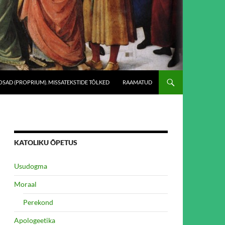
SAD (PROPRIUM). MISSATEKSTIDE TÕLKED
RAAMATUD
KATOLIKU ÕPETUS
Usudogma
Moraal
Perekond
Apologeetika