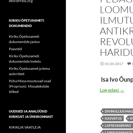
WordPress.org
LOOMU
ILMUTU
KIRIKU ÕPETUSAMETI
DOKUMENDID
ANTIKR
Kiriku Õpetusameti
REVOL
dokumentide jaotus
HARID
Paavstid
Kiriku Õpetusameti
dokumentide loetelu
01.04.2017
Kiriku Õpetusamet ja tema
autoriteet
Isa Ivo Õun
Püha Missa muutuvad osad
(Proprium). Missatekstide
LAPS
Loe edasi
→
tõlked
UUDISED JA ANALÜÜSID
DIVINI ILLIUS MAG
KIRIKUST JA ÜHISKONNAST
KASVATUS
K
LAPSEVANEMAD
KIRIKLIK VAATLEJA
LAPSEVANEMATE