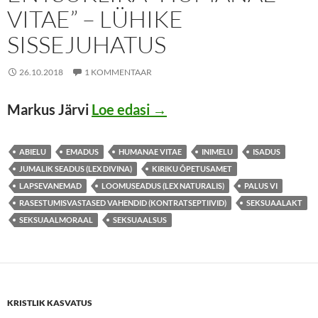
VITAE” – LÜHIKE
SISSEJUHATUS
26.10.2018
1 KOMMENTAAR
PAAVST PAULUS VI JA E
Markus Järvi
Loe edasi
→
ABIELU
EMADUS
HUMANAE VITAE
INIMELU
ISADUS
JUMALIK SEADUS (LEX DIVINA)
KIRIKU ÕPETUSAMET
LAPSEVANEMAD
LOOMUSEADUS (LEX NATURALIS)
PALUS VI
RASESTUMISVASTASED VAHENDID (KONTRATSEPTIIVID)
SEKSUAALAKT
SEKSUAALMORAAL
SEKSUAALSUS
KRISTLIK KASVATUS