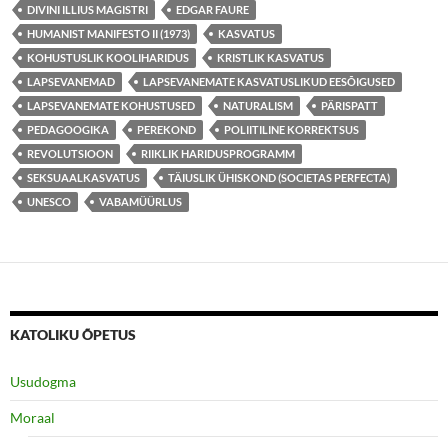
DIVINI ILLIUS MAGISTRI
EDGAR FAURE
HUMANIST MANIFESTO II (1973)
KASVATUS
KOHUSTUSLIK KOOLIHARIDUS
KRISTLIK KASVATUS
LAPSEVANEMAD
LAPSEVANEMATE KASVATUSLIKUD EESÕIGUSED
LAPSEVANEMATE KOHUSTUSED
NATURALISM
PÄRISPATT
PEDAGOOGIKA
PEREKOND
POLIITILINE KORREKTSUS
REVOLUTSIOON
RIIKLIK HARIDUSPROGRAMM
SEKSUAALKASVATUS
TÄIUSLIK ÜHISKOND (SOCIETAS PERFECTA)
UNESCO
VABAMÜÜRLUS
KATOLIKU ÕPETUS
Usudogma
Moraal