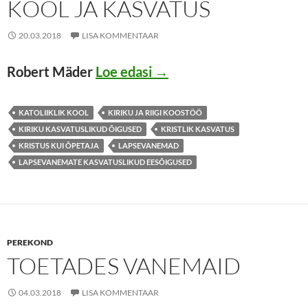
KOOL JA KASVATUS
20.03.2018
LISA KOMMENTAAR
KOOL JA KASVATUS
Robert Mäder
Loe edasi
→
KATOLIIKLIK KOOL
KIRIKU JA RIIGI KOOSTÖÖ
KIRIKU KASVATUSLIKUD ÕIGUSED
KRISTLIK KASVATUS
KRISTUS KUI ÕPETAJA
LAPSEVANEMAD
LAPSEVANEMATE KASVATUSLIKUD EESÕIGUSED
PEREKOND
TOETADES VANEMAID
04.03.2018
LISA KOMMENTAAR