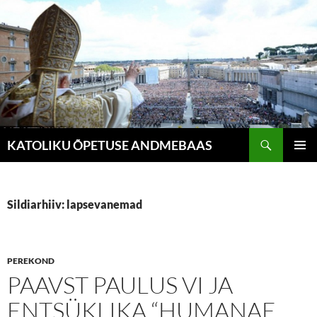
Liigu
sisu
juurde
Otsi
KATOLIKU ÕPETUSE ANDMEBAAS
PEAME
Sildiarhiiv: lapsevanemad
PEREKOND
PAAVST PAULUS VI JA
ENTSÜKLIKA “HUMANAE