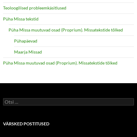
Teoloogilised probleemkäsitlused
Püha Missa tekstid
Püha Missa muutuvad osad (Proprium). Missatekstide tõlked
Pühapäevad
Maarja Missad
Püha Missa muutuvad osad (Proprium). Missatekstide tõlked
Otsi:
VÄRSKED POSTITUSED