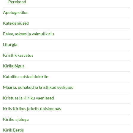
Perekond
Apologeetika
Katekismused
Palve, askees ja vaimulik elu
Liturgia
Kristlik kasvatus
Kirikuõigus
Katoliku sotsiaaldoktriin
Maarja, pühakud ja kristlikud eeskujud
Kristuse ja Kiriku vaenlased
Kriis Kirikus ja kriis ühiskonnas
Kiriku ajalugu
Kirik Eestis