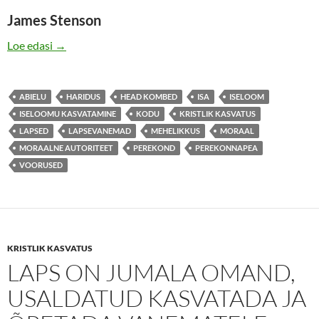
James Stenson
TOETADES VANEMAID
Loe edasi
→
ABIELU
HARIDUS
HEAD KOMBED
ISA
ISELOOM
ISELOOMU KASVATAMINE
KODU
KRISTLIK KASVATUS
LAPSED
LAPSEVANEMAD
MEHELIKKUS
MORAAL
MORAALNE AUTORITEET
PEREKOND
PEREKONNAPEA
VOORUSED
KRISTLIK KASVATUS
LAPS ON JUMALA OMAND,
USALDATUD KASVATADA JA