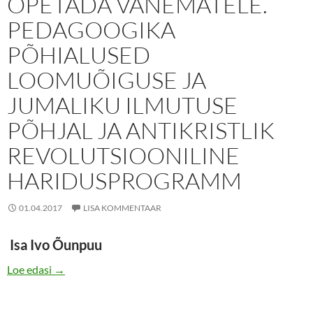
ÕPETADA VANEMATELE.
PEDAGOOGIKA
PÕHIALUSED
LOOMUÕIGUSE JA
JUMALIKU ILMUTUSE
PÕHJAL JA ANTIKRISTLIK
REVOLUTSIOONILINE
HARIDUSPROGRAMM
01.04.2017
LISA KOMMENTAAR
Isa Ivo Õunpuu
LAPS ON JUMALA OMAND, USALDATUD KASVATA
Loe edasi
→