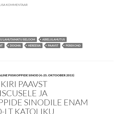
LISA KOMMENTAAR
V PALVE PÜHALE ISALE
LU LAHUTAMATU ISELOOM
ABIELULAHUTUS
NT
DOGMA
HEREESIA
PAAVST
PEREKOND
NE PIISKOPPIDE SINOD (4.-25. OKTOOBER 2015)
 KIRI PAAVST
SCUSELE JA
PPIDE SINODILE ENAM
0-LT KATOLIKU