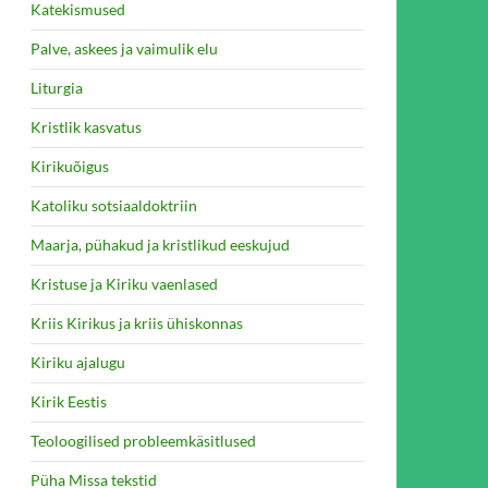
Katekismused
Palve, askees ja vaimulik elu
Liturgia
Kristlik kasvatus
Kirikuõigus
Katoliku sotsiaaldoktriin
Maarja, pühakud ja kristlikud eeskujud
Kristuse ja Kiriku vaenlased
Kriis Kirikus ja kriis ühiskonnas
Kiriku ajalugu
Kirik Eestis
Teoloogilised probleemkäsitlused
Püha Missa tekstid