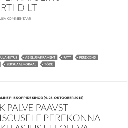
TIIDILT
LISA KOMMENTAAR
 kiri Paavst Franciscusele ja Piiskoppide Sinodile enam kui 100-lt k
LULAHUTUS
ABIELUSAKRAMENT
PATT
PEREKOND
SEKSUAALMORAAL
TÕDE
NE PIISKOPPIDE SINOD (4.-25. OKTOOBER 2015)
K PALVE PAAVST
ISCUSELE PEREKONNA
KU ASJUS EELOLEVA