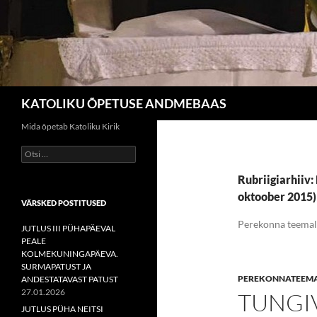
Otsi
KATOLIKU ÕPETUSE ANDMEBAAS
Mida õpetab Katoliku Kirik
Otsi:
Rubriigiarhiiv:
oktoober 2015)
VÄRSKED POSTITUSED
Perekonna teemale
JUTLUS III PÜHAPÄEVAL
PEALE
KOLMEKUNINGAPÄEVA.
SURMAPATUST JA
PEREKONNATEEMALI
ANDESTATAVAST PATUST
27.01.2026
TUNGIV
JUTLUS PÜHA NEITSI