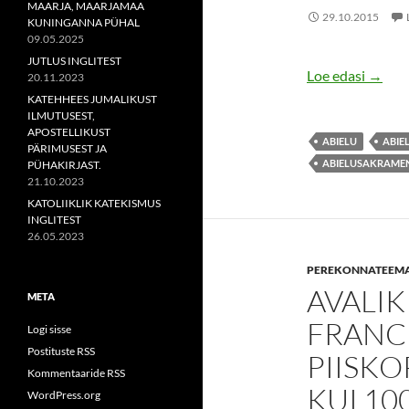
MAARJA, MAARJAMAA
29.10.2015
KUNINGANNA PÜHAL
09.05.2025
JUTLUS INGLITEST
TUNGI
Loe edasi
→
20.11.2023
KATEHHEES JUMALIKUST
ILMUTUSEST,
APOSTELLIKUST
ABIELU
ABIE
PÄRIMUSEST JA
ABIELUSAKRAME
PÜHAKIRJAST.
21.10.2023
KATOLIIKLIK KATEKISMUS
INGLITEST
26.05.2023
PEREKONNATEEMALI
AVALIK
META
FRANCI
Logi sisse
Postituste RSS
PIISKO
Kommentaaride RSS
KUI 10
WordPress.org