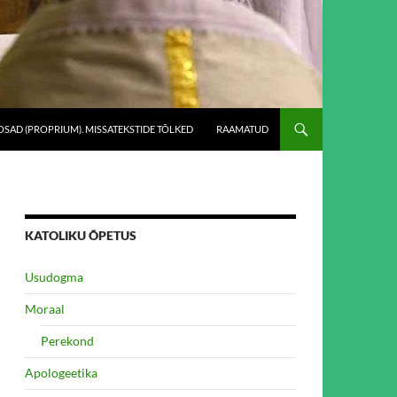
SAD (PROPRIUM). MISSATEKSTIDE TÕLKED
RAAMATUD
KATOLIKU ÕPETUS
Usudogma
Moraal
Perekond
Apologeetika