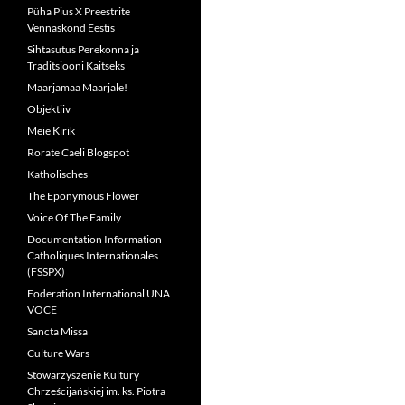
Püha Pius X Preestrite
Vennaskond Eestis
Sihtasutus Perekonna ja
Traditsiooni Kaitseks
Maarjamaa Maarjale!
Objektiiv
Meie Kirik
Rorate Caeli Blogspot
Katholisches
The Eponymous Flower
Voice Of The Family
Documentation Information
Catholiques Internationales
(FSSPX)
Foderation International UNA
VOCE
Sancta Missa
Culture Wars
Stowarzyszenie Kultury
Chrześcijańskiej im. ks. Piotra