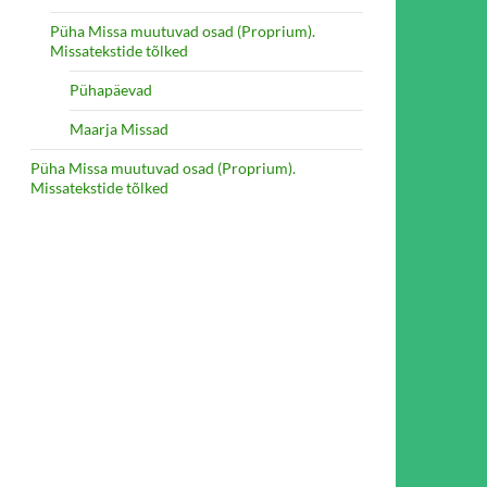
Püha Missa muutuvad osad (Proprium).
Missatekstide tõlked
Pühapäevad
Maarja Missad
atoliku konvertiidilt
Püha Missa muutuvad osad (Proprium).
Missatekstide tõlked