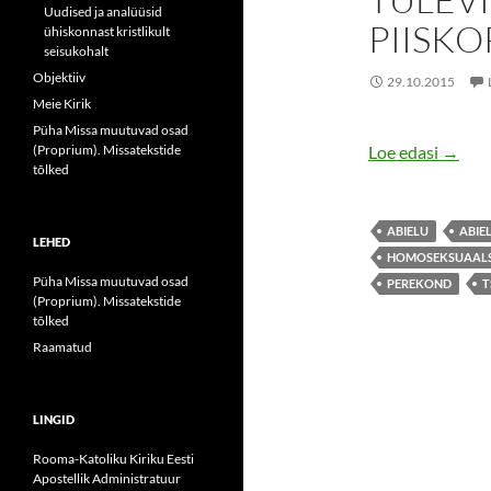
Uudised ja analüüsid
PIISKO
ühiskonnast kristlikult
seisukohalt
Objektiiv
29.10.2015
Meie Kirik
Püha Missa muutuvad osad
Pojali
(Proprium). Missatekstide
Loe edasi
→
tõlked
ABIELU
ABIE
LEHED
HOMOSEKSUAAL
Püha Missa muutuvad osad
PEREKOND
T
(Proprium). Missatekstide
tõlked
Raamatud
LINGID
Rooma-Katoliku Kiriku Eesti
Apostellik Administratuur