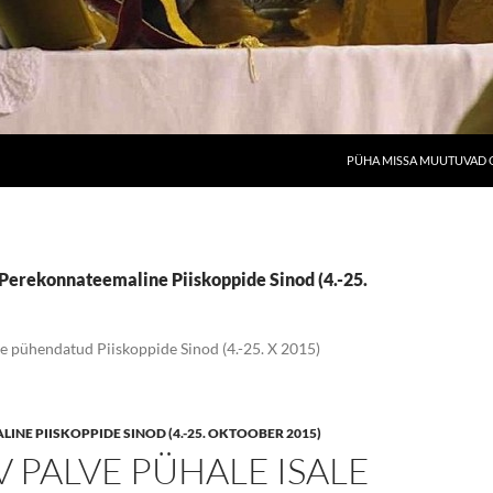
PÜHA MISSA MUUTUVAD O
 Perekonnateemaline Piiskoppide Sinod (4.-25.
 pühendatud Piiskoppide Sinod (4.-25. X 2015)
NE PIISKOPPIDE SINOD (4.-25. OKTOOBER 2015)
 PALVE PÜHALE ISALE