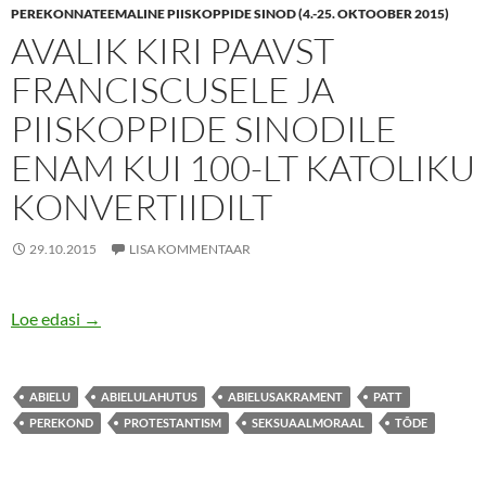
PEREKONNATEEMALINE PIISKOPPIDE SINOD (4.-25. OKTOOBER 2015)
AVALIK KIRI PAAVST
FRANCISCUSELE JA
PIISKOPPIDE SINODILE
ENAM KUI 100-LT KATOLIKU
KONVERTIIDILT
29.10.2015
LISA KOMMENTAAR
Avalik kiri Paavst Franciscusele ja Piiskoppide Sinodile
Loe edasi
→
ABIELU
ABIELULAHUTUS
ABIELUSAKRAMENT
PATT
PEREKOND
PROTESTANTISM
SEKSUAALMORAAL
TÕDE