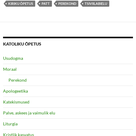
KIRIKU ÕPETUS
PATT
PEREKOND
TSIVIILABIELU
KATOLIKU ÕPETUS
Usudogma
Moraal
Perekond
Apologeetika
Katekismused
Palve, askees ja vaimulik elu
Liturgia
Kristlik kasvatus