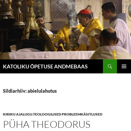
Liigu
sisu
juurde
Otsi
KATOLIKU ÕPETUSE ANDMEBAAS
PEAME
Sildiarhiiv: abielulahutus
KIRIKU AJALUGU
,
TEOLOOGILISED PROBLEEMKÄSITLUSED
PÜHA THEODORUS