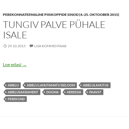
PEREKONNATEEMALINE PIISKOPPIDE SINOD (4.-25. OKTOOBER 2015)
TUNGIV PALVE PÜHALE
ISALE
29.10.2015
LISA KOMMENTAAR
TUNGIV PALVE PÜHALE ISALE
Loe edasi
→
ABIELU
ABIELU LAHUTAMATU ISELOOM
ABIELULAHUTUS
ABIELUSAKRAMENT
DOGMA
HEREESIA
PAAVST
PEREKOND