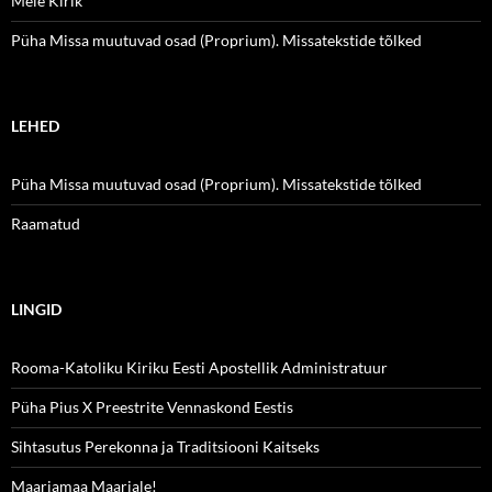
Meie Kirik
Püha Missa muutuvad osad (Proprium). Missatekstide tõlked
LEHED
Püha Missa muutuvad osad (Proprium). Missatekstide tõlked
Raamatud
LINGID
Rooma-Katoliku Kiriku Eesti Apostellik Administratuur
Püha Pius X Preestrite Vennaskond Eestis
Sihtasutus Perekonna ja Traditsiooni Kaitseks
Maarjamaa Maarjale!