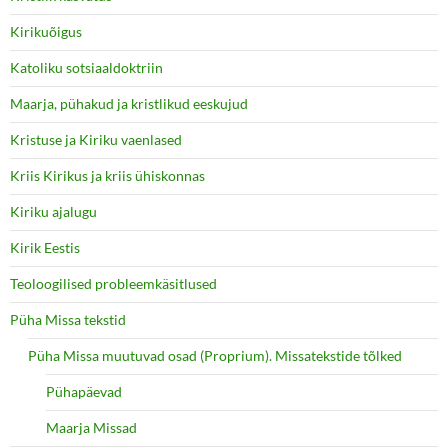
Kirikuõigus
Katoliku sotsiaaldoktriin
Maarja, pühakud ja kristlikud eeskujud
Kristuse ja Kiriku vaenlased
Kriis Kirikus ja kriis ühiskonnas
Kiriku ajalugu
Kirik Eestis
Teoloogilised probleemkäsitlused
Püha Missa tekstid
Püha Missa muutuvad osad (Proprium). Missatekstide tõlked
Pühapäevad
Maarja Missad