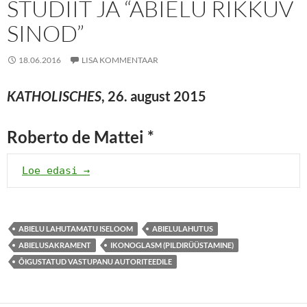
STUDIIT JA “ABIELU RIKKUV
SINOD”
18.06.2016
LISA KOMMENTAAR
KATHOLISCHES
, 26. august 2015
Roberto de Mattei *
Püha Theodorus Studiit ja “abielu ri
Loe edasi
→
ABIELU LAHUTAMATU ISELOOM
ABIELULAHUTUS
ABIELUSAKRAMENT
IKONOGLASM (PILDIRÜÜSTAMINE)
ÕIGUSTATUD VASTUPANU AUTORITEEDILE