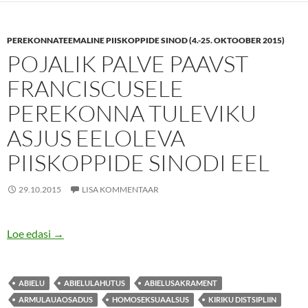
PEREKONNATEEMALINE PIISKOPPIDE SINOD (4.-25. OKTOOBER 2015)
POJALIK PALVE PAAVST
FRANCISCUSELE
PEREKONNA TULEVIKU
ASJUS EELOLEVA
PIISKOPPIDE SINODI EEL
29.10.2015
LISA KOMMENTAAR
Pojalik palve paavst Franciscusele perekonna tuleviku 
Loe edasi
→
ABIELU
ABIELULAHUTUS
ABIELUSAKRAMENT
ARMULAUAOSADUS
HOMOSEKSUAALSUS
KIRIKU DISTSIPLIIN